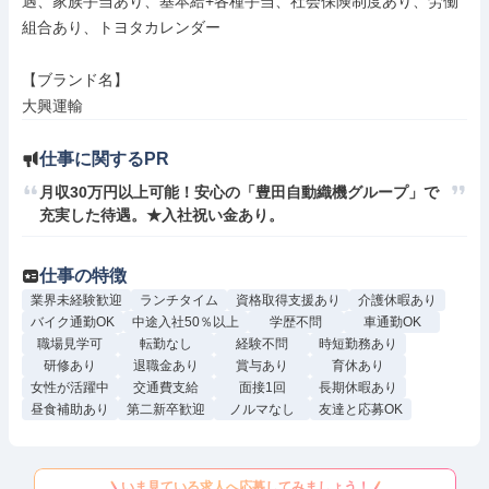
遇、家族手当あり、基本給+各種手当、社会保険制度あり、労働
組合あり、トヨタカレンダー

【ブランド名】

大興運輸
仕事に関するPR
月収30万円以上可能！安心の「豊田自動織機グループ」で
充実した待遇。★入社祝い金あり。
仕事の特徴
業界未経験歓迎
ランチタイム
資格取得支援あり
介護休暇あり
バイク通勤OK
中途入社50％以上
学歴不問
車通勤OK
職場見学可
転勤なし
経験不問
時短勤務あり
研修あり
退職金あり
賞与あり
育休あり
女性が活躍中
交通費支給
面接1回
長期休暇あり
昼食補助あり
第二新卒歓迎
ノルマなし
友達と応募OK
いま見ている求人へ応募してみましょう！