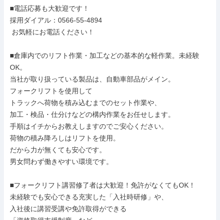
■電話応募も大歓迎です！

採用ダイアル：0566-55-4894

 お気軽にお電話ください！

■倉庫内でのリフト作業・加工などの基本的な軽作業。未経験
OK。

当社が取り扱っている製品は、自動車部品がメイン。

フォークリフトを使用して

トラックへ荷物を積み込むまでのセット作業や、

加工・検品・仕分けなどの構内作業をお任せします。

手順はイチからお教えしますのでご安心ください。

荷物の積み降ろしはリフトを使用。

だから力が無くても安心です。

男女問わず働きやすい環境です。

■フォークリフト講習修了者は大歓迎！免許がなくてもOK！

未経験でも安心できる充実した「入社時研修」や、

入社後に講習受講や免許取得ができる
