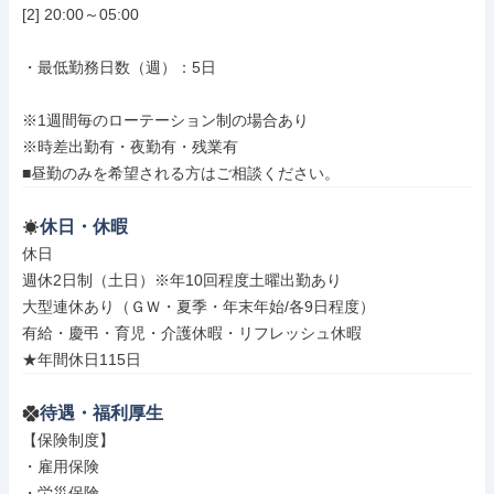
[2] 20:00～05:00

・最低勤務日数（週）：5日

※1週間毎のローテーション制の場合あり

※時差出勤有・夜勤有・残業有

■昼勤のみを希望される方はご相談ください。
休日・休暇
休日

週休2日制（土日）※年10回程度土曜出勤あり

大型連休あり（ＧＷ・夏季・年末年始/各9日程度）

有給・慶弔・育児・介護休暇・リフレッシュ休暇

★年間休日115日
待遇・福利厚生
【保険制度】

・雇用保険

・労災保険
