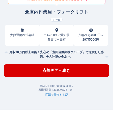
倉庫内作業員・フォークリフト
正社員
大興運輸株式会社
〒473-0938愛知県
月給21万4000円～
豊田市本田町
29万5000円
月収30万円以上可能！安心の「豊田自動織機グループ」で充実した待
遇。★入社祝い金あり。
応募画面へ進む
原稿ID：
e8af71166822bb90
掲載開始日：
2026/07/24（金）
問題を報告する