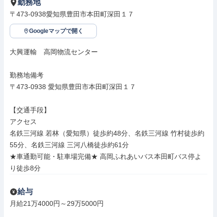
勤務地
〒473-0938愛知県豊田市本田町深田１７
Googleマップで開く
大興運輸　高岡物流センター

勤務地備考

〒473-0938 愛知県豊田市本田町深田１７

【交通手段】

アクセス

名鉄三河線 若林（愛知県）徒歩約48分、名鉄三河線 竹村徒歩約
55分、名鉄三河線 三河八橋徒歩約61分

★車通勤可能・駐車場完備★ 高岡ふれあいバス本田町バス停よ
り徒歩8分
給与
月給21万4000円～29万5000円
