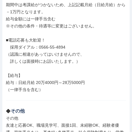
期間中は考課給がつかないため、上記記載月給（日給月給）から
－1万円となります。

給与金額には一律手当含む

※その他の条件・待遇等に変更はございません。

■電話応募も大歓迎！

　採用ダイアル：0566-55-4894

（認識に相違があってはいけませんので、

　詳しくは面接時にお話いたします。）

【給与】

給与：日給月給 20万4000円～28万5000円

（一律手当を含む）

その他
その他

友達と応募OK、職場見学可、面接1回、未経験OK、経験者優