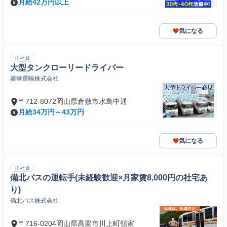
月給42万円以上
気になる
正社員
大型タンクローリードライバー
菱華運輸株式会社
〒712-8072岡山県倉敷市水島中通
月給34万円～43万円
気になる
正社員
備北バスの運転手(未経験歓迎×月家賃8,000円の社宅あ
り)
備北バス株式会社
〒716-0204岡山県高梁市川上町領家