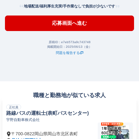
地場配送/福利厚生充実/手作業なしで負担が少ないです
応募画面へ進む
原稿ID：
e7eb573a9c743748
掲載開始日：
2025/06/13（金）
問題を報告する
職種と勤務地が似ている求人
正社員
路線バスの運転士(表町バスセンター)
宇野自動車株式会社
〒700-0822岡山県岡山市北区表町