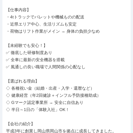
【仕事内容】

・4tトラックでパレットや機械ものの配送

・近県エリア中心、生活リズムも安定

・荷物はリフト作業がメイン → 身体の負担少なめ

【未経験でも安心！】

✅ 徹底した研修制度あり

✅ 全車に最新の安全機器を搭載

✅ 風通しの良い職場で人間関係の心配なし

【選ばれる理由】

◇ 各種祝い金（結婚・出産・入学・還暦など）

◇ 健康経営（年2回健診＋インフル予防接種助成）

◇ Gマーク認定事業所 → 安全に自信あり

◇ 半日～1日の「体験入社」OK！

【会社の紹介】

平成3年に創業し岡山県岡山市を拠点に成長してきました。
