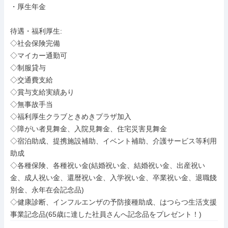
・厚生年金

待遇・福利厚生: 

◇社会保険完備

◇マイカー通勤可

◇制服貸与

◇交通費支給

◇賞与支給実績あり

◇無事故手当

◇福利厚生クラブときめきプラザ加入

◇障がい者見舞金、入院見舞金、住宅災害見舞金

◇宿泊助成、提携施設補助、イベント補助、介護サービス等利用
助成

◇各種保険、各種祝い金(結婚祝い金、結婚祝い金、出産祝い
金、成人祝い金、還暦祝い金、入学祝い金、卒業祝い金、退職餞
別金、永年在会記念品)

◇健康診断、インフルエンザの予防接種助成、はつらつ生活支援
事業記念品(65歳に達した社員さんへ記念品をプレゼント！)