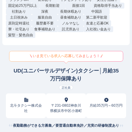
固定給25万円以上
長期歓迎
面接1回
資格取得手当あり
社割あり
深夜
長期休暇あり
中国語
土日祝休み
服装自由
昼食補助あり
第二新卒歓迎
原則定時退社
履歴書不要
ノルマなし
友達と応募OK
寮・社宅あり
食事補助あり
託児所あり
入社祝い金あり
髪型・髪色自由
いま見ている求人へ応募してみましょう！
UD(ユニバーサルデザイン)タクシー│月給35
万円保障あり
正社員
北斗タクシー株式会
〒231-0802神奈川
月給35万円～60万円
社
県横浜市中区小港町
夜勤勤務ができる方募集／要普通自動車免許／充実の研修制度あり