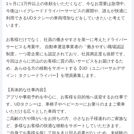
1ヶ月に1万件以上の依頼をいただくなど、今なお需要は急増中。 
今後はハイグレードドライバーサービスの展開や、誰もが快適に
利用できるUDタクシーの車両増加などをしていきたいと考えて
います。

お客様だけでなく、社員の働きやすさを第一に考えたドライバー
サービスも考案中。 自動車運送事業者の「働きやすい職場認証
制度」一つ星企業にも認定されており、社員満足度も抜群です。

今回はさらに沢山のお客様に質の高いサービスをお届けするた
め、あらゆる方の移動をサポートする【UD（ユニバーサルデザ
イン）タクシードライバー】を増員募集します。

【具体的な仕事内容】

アプリや事前予約を中心に、お客様を目的地へ送迎するお仕事で
す。UDタクシーは、車椅子やベビーカーにお乗りのままご乗車
いただける広々とした車両です。

ご高齢の方や障がいをお持ちの方、小さなお子様連れのご家族な
ど、多様なお客様の快適な移動をサポートしていただきます。

ご自身でお客様を探して街を走り回る必要がないため、未経験の