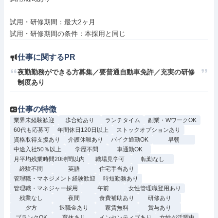
試用・研修期間：最大2ヶ月

仕事に関するPR
夜勤勤務ができる方募集／要普通自動車免許／充実の研修
制度あり
仕事の特徴
業界未経験歓迎
歩合給あり
ランチタイム
副業・WワークOK
60代も応募可
年間休日120日以上
ストックオプションあり
資格取得支援あり
介護休暇あり
バイク通勤OK
早朝
中途入社50％以上
学歴不問
車通勤OK
月平均残業時間20時間以内
職場見学可
転勤なし
経験不問
英語
住宅手当あり
管理職・マネジメント経験歓迎
時短勤務あり
管理職・マネジャー採用
午前
女性管理職登用あり
残業なし
夜間
食費補助あり
研修あり
夕方
退職金あり
家賃無料
賞与あり
ブランクOK
育休あり
インセンティブあり
女性が活躍中