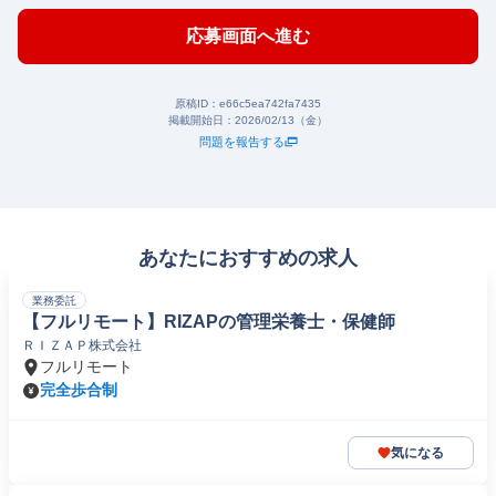
応募画面へ進む
原稿ID：
e66c5ea742fa7435
掲載開始日：
2026/02/13（金）
問題を報告する
あなたにおすすめの求人
業務委託
【フルリモート】RIZAPの管理栄養士・保健師
ＲＩＺＡＰ株式会社
フルリモート
完全歩合制
気になる