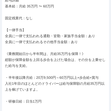
給与詳細

基本給：月給 35万円 〜 60万円

固定残業代：なし

【一律手当】

全員に一律で支払われる通勤・皆勤・家族手当金額：あり

全員に一律で支払われるその他手当金額：あり

《乗務開始日から半年間は、月給35万円を保障！》

総額が保障金額を上回る歩合を上げた場合は、その分を上乗せし
た給与を支給。

・半年後以降月給：20万9,500円～60万円以上+歩合給+賞与

入社1年目のほとんどのドライバーは給与保障額の月給35万円以
上を稼げていますよ。

・研修日給：日当1万円
