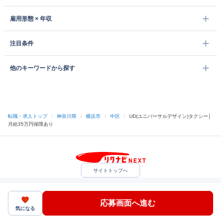
雇用形態 × 年収
注目条件
他のキーワードから探す
転職・求人トップ
/
神奈川県
/
横浜市
/
中区
/
UD(ユニバーサルデザイン)タクシー│
月給35万円保障あり
サイトトップへ
中途採用をご検討の企業様
利用規約・プライバシーポリシー
サイトマップ
ヘルプ・お問い合わせ
応募画面へ進む
（C）Indeed Inc.
気になる