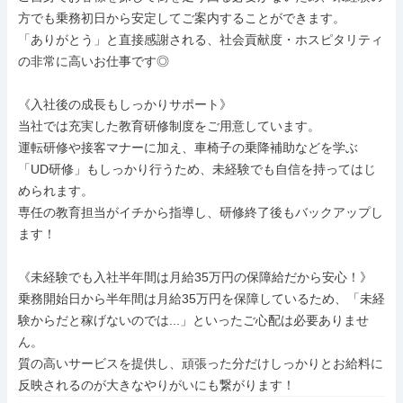
方でも乗務初日から安定してご案内することができます。

「ありがとう」と直接感謝される、社会貢献度・ホスピタリティ
の非常に高いお仕事です◎

《入社後の成長もしっかりサポート》

当社では充実した教育研修制度をご用意しています。

運転研修や接客マナーに加え、車椅子の乗降補助などを学ぶ
「UD研修」もしっかり行うため、未経験でも自信を持ってはじ
められます。

専任の教育担当がイチから指導し、研修終了後もバックアップし
ます！

《未経験でも入社半年間は月給35万円の保障給だから安心！》

乗務開始日から半年間は月給35万円を保障しているため、「未経
験からだと稼げないのでは...」といったご心配は必要ありませ
ん。

質の高いサービスを提供し、頑張った分だけしっかりとお給料に
反映されるのが大きなやりがいにも繋がります！