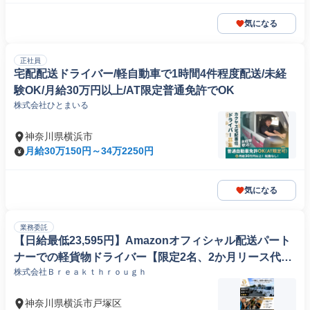
気になる
正社員
宅配配送ドライバー/軽自動車で1時間4件程度配送/未経
験OK/月給30万円以上/AT限定普通免許でOK
株式会社ひとまいる
神奈川県横浜市
月給30万150円～34万2250円
気になる
業務委託
【日給最低23,595円】Amazonオフィシャル配送パート
ナーでの軽貨物ドライバー【限定2名、2か月リース代無
株式会社Ｂｒｅａｋｔｈｒｏｕｇｈ
料】
神奈川県横浜市戸塚区