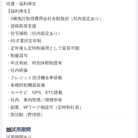
待遇・福利厚生

【福利厚生】

・2種免許取得費用会社全額負担（社内規定あり）

・資格取得支援

・住宅補助（社内規定あり）

・65才選択定年制

・定年後も定時制雇用として延長可能

・制服貸与

・年次有給、特別休暇制度有

・社内研修

・クレジット決済機全車搭載

・各種防犯機器装備

・カーナビ、GPS、ETC搭載

・社内、車内禁煙／喫煙所有

・副業、Wワーク相談可（定時制社員）

・部活動（野球部）
試用期間
試用期間あり
