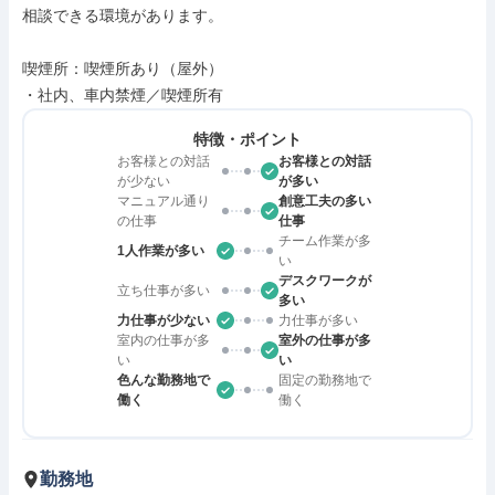
相談できる環境があります。

喫煙所：喫煙所あり（屋外）

・社内、車内禁煙／喫煙所有
特徴・ポイント
お客様との対話
お客様との対話
が少ない
が多い
マニュアル通り
創意工夫の多い
の仕事
仕事
チーム作業が多
1人作業が多い
い
デスクワークが
立ち仕事が多い
多い
力仕事が少ない
力仕事が多い
室内の仕事が多
室外の仕事が多
い
い
色んな勤務地で
固定の勤務地で
働く
働く
勤務地