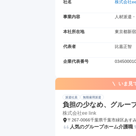
社名
株式会社ee 
事業内容
人材派遣・
本社所在地
東京都新宿区
代表者
比嘉正智
企業代表番号
03450001
いま見
派遣社員
無期雇用派遣
負担の少なめ、グルー
株式会社ee link
〒267-0066千葉県千葉市緑区あす
人気のグループホーム介護職