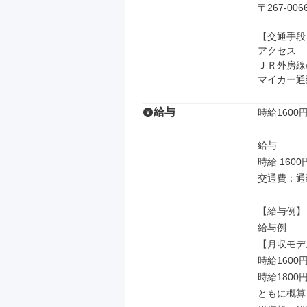
〒267-0
【交通手段】
アクセス

ＪＲ外房線
マイカー通
給与
時給1600円
給与

時給 1600
交通費：通
【給与例】

給与例

【月収モデ
時給1600
時給1800
ともに概算
