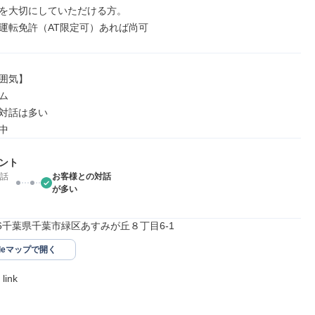
を大切にしていただける方。

運転免許（AT限定可）あれば尚可
囲気】



対話は多い

中
ント
話
お客様との対話
が多い
066千葉県千葉市緑区あすみが丘８丁目6-1
gleマップで開く
ink
