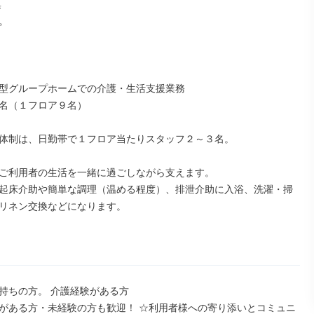




型グループホームでの介護・生活支援業務

名（１フロア９名）

体制は、日勤帯で１フロア当たりスタッフ２～３名。

ご利用者の生活を一緒に過ごしながら支えます。

起床介助や簡単な調理（温める程度）、排泄介助に入浴、洗濯・掃
リネン交換などになります。

持ちの方。 介護経験がある方

がある方・未経験の方も歓迎！ ☆利用者様への寄り添いとコミュニ