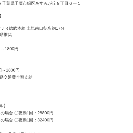
066 千葉県千葉市緑区あすみが丘８丁目６ー１



/ＪＲ総武本線 土気南口徒歩約17分

勤推奨
～1800円

円～1800円

勤交通費全額支給

ル】

円の場合 〇夜勤1回：28800円

円の場合 〇夜勤1回：32400円
