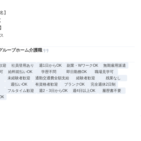
名】





ス
グループホーム介護職
歓迎
社員登用あり
週1日からOK
副業・WワークOK
無期雇用派遣
可
給料前払いOK
学歴不問
即日勤務OK
職場見学可
未経験者歓迎
通勤交通費全額支給
経験者歓迎
残業なし
週払いOK
有資格者歓迎
ブランクOK
完全週休2日制
フルタイム歓迎
週2・3日からOK
週4日以上OK
履歴書不要
OK