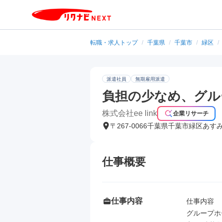
転職・求人トップ
/
千葉県
/
千葉市
/
緑区
/
派遣社員
無期雇用派遣
負担の少なめ、グル
株式会社ee link
企業リサーチ
〒267-0066千葉県千葉市緑区あす
仕事概要
仕事内容
仕事内容

グループホ