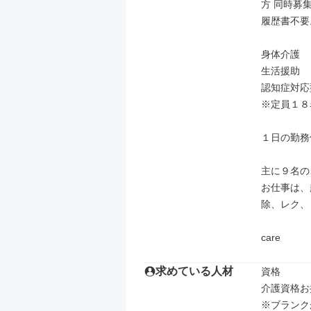
方 同時募集
履歴書不要。
身体介護

生活援助

認知症対応
※定員１８
１日の勤務
主に９名の
お仕事は、
除、レク、
care
求めている人材
資格

介護資格お
※ブランク