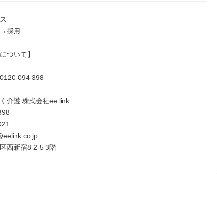
ス

→採用

について】

20-094-398

介護 株式会社ee link

98

21

@eelink.co.jp

西新宿8-2-5 3階