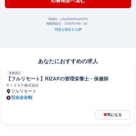
応募画面へ進む
原稿ID：
e5a358effe1b6376
掲載開始日：
2026/02/06（金）
問題を報告する
あなたにおすすめの求人
業務委託
【フルリモート】RIZAPの管理栄養士・保健師
ＲＩＺＡＰ株式会社
フルリモート
完全歩合制
気になる