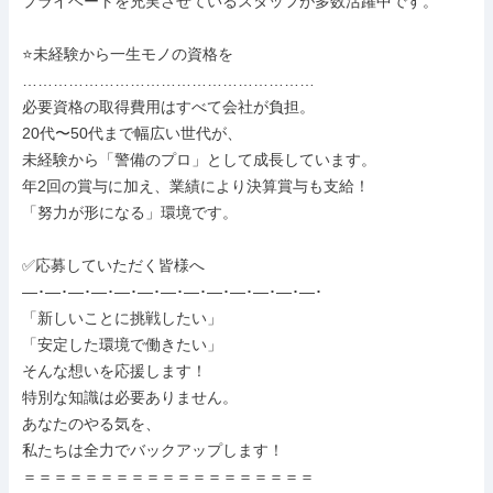
プライベートを充実させているスタッフが多数活躍中です。

⭐未経験から一生モノの資格を

…………………………………………………

必要資格の取得費用はすべて会社が負担。

20代〜50代まで幅広い世代が、

未経験から「警備のプロ」として成長しています。

年2回の賞与に加え、業績により決算賞与も支給！

「努力が形になる」環境です。

✅応募していただく皆様へ

―･―･―･―･―･―･―･―･―･―･―･―･―･

「新しいことに挑戦したい」

「安定した環境で働きたい」

そんな想いを応援します！

特別な知識は必要ありません。

あなたのやる気を、

私たちは全力でバックアップします！

＝＝＝＝＝＝＝＝＝＝＝＝＝＝＝＝＝＝＝
