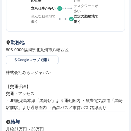
の仕事
仕事
デスクワークが
立ち仕事が多い
多い
色んな勤務地で
固定の勤務地で
働く
働く
勤務地
806-0000福岡県北九州市八幡西区
Googleマップで開く
株式会社みらいジャパン

【交通手段】

交通・アクセス

・JR鹿児島本線「黒崎駅」より通勤圏内 ・筑豊電気鉄道「黒崎
駅前駅」より通勤圏内 ・西鉄バス／市営バス 路線あり
給与
月給21万円～25万円
