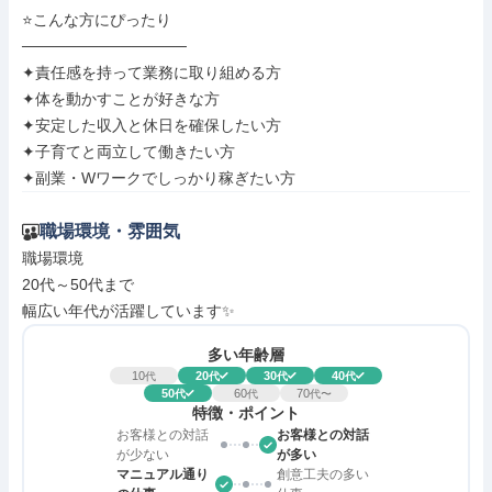
⭐こんな⽅にぴったり

───────────────

✦責任感を持って業務に取り組める方

✦体を動かすことが好きな方

✦安定した収入と休日を確保したい方

✦子育てと両立して働きたい方

✦副業・Wワークでしっかり稼ぎたい方
職場環境・雰囲気
職場環境

20代～50代まで

幅広い年代が活躍しています✨
多い年齢層
10
20
30
40
代
代
代
代
50
60
70
代
代
代〜
特徴・ポイント
お客様との対話
お客様との対話
が少ない
が多い
マニュアル通り
創意工夫の多い