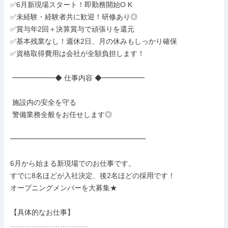
✅6月新現場スタート！即勤務開始O K

✅未経験・経験者共に歓迎！研修あり◎

✅賞与年2回＋決算賞与で頑張りを還元

✅基本残業なし！週休2日、月の休みもしっかり確保

✅資格取得費用は会社が全額負担します！

 ━━━━━━◆ 仕事内容 ◆━━━━━━

 施設内の安全を守る

 警備業務全般をお任せします◎

━━━━━━━━━━━━━━━━━━━

6月から始まる新現場でのお仕事です。

すでに8名ほどが入社決定、後2名ほどの採用です！

オープニングメンバーを大募集★

【具体的なお仕事】

……………………………
