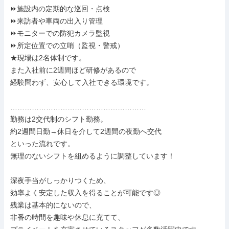
⏩施設内の定期的な巡回・点検

⏩来訪者や車両の出入り管理

⏩モニターでの防犯カメラ監視

⏩所定位置での立哨（監視・警戒）

★現場は2名体制です。

また入社前に2週間ほど研修があるので

経験問わず、安心して入社できる環境です。

…………………………………………………

勤務は2交代制のシフト勤務。

約2週間日勤→休日を介して2週間の夜勤へ交代

といった流れです。

無理のないシフトを組めるように調整しています！

深夜手当がしっかりつくため、

効率よく安定した収入を得ることが可能です◎

残業は基本的にないので、

非番の時間を趣味や休息に充てて、
