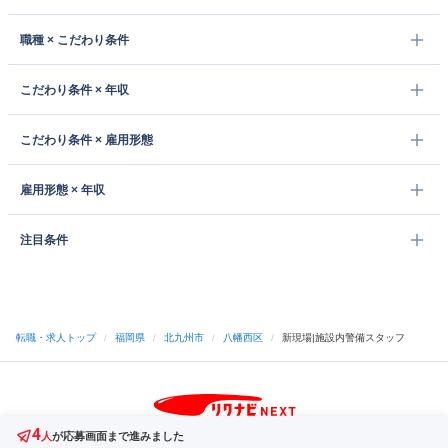
職種 × こだわり条件
こだわり条件 × 年収
こだわり条件 × 雇用形態
雇用形態 × 年収
注目条件
転職・求人トップ
/
福岡県
/
北九州市
/
八幡西区
/
新現場|施設内警備スタッフ
4
サイトトップへ
人
が応募画面まで進みました