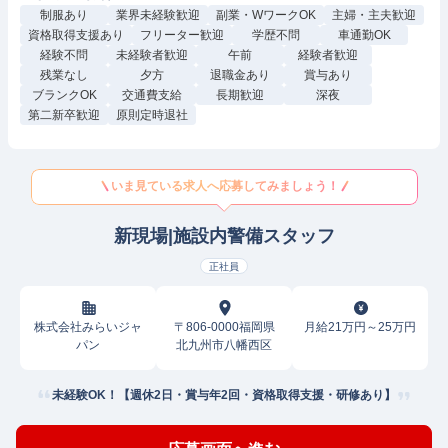
制服あり
業界未経験歓迎
副業・WワークOK
主婦・主夫歓迎
資格取得支援あり
フリーター歓迎
学歴不問
車通勤OK
経験不問
未経験者歓迎
午前
経験者歓迎
残業なし
夕方
退職金あり
賞与あり
ブランクOK
交通費支給
長期歓迎
深夜
第二新卒歓迎
原則定時退社
いま見ている求人へ応募してみましょう！
新現場|施設内警備スタッフ
正社員
株式会社みらいジャ
〒806-0000福岡県
月給21万円～25万円
パン
北九州市八幡西区
未経験OK！【週休2日・賞与年2回・資格取得支援・研修あり】