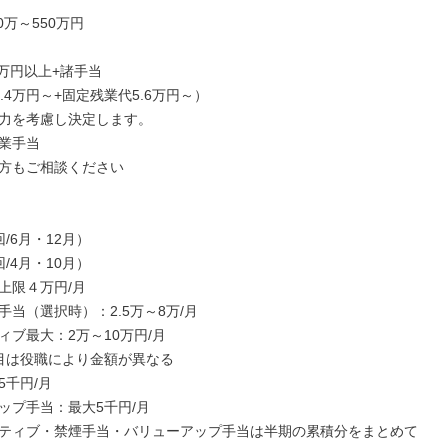
0万～550万円

万円以上+諸手当

.4万円～+固定残業代5.6万円～）

力を考慮し決定します。

業手当

方もご相談ください

/6月・12月）

/4月・10月）

上限４万円/月

当（選択時）：2.5万～8万/月

ブ最大：2万～10万円/月

目は役職により金額が異なる

千円/月

ップ手当：最大5千円/月

ティブ・禁煙手当・バリューアップ手当は半期の累積分をまとめて