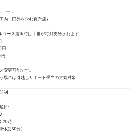
コース

国内・国外を含む直営店）

ルコース選択時は手当が毎月支給されます



円

円

ース変更可能です。

う場合は引越しサポート手当の支給対象
間制

日: 

0　

-20時

/休憩60分）
