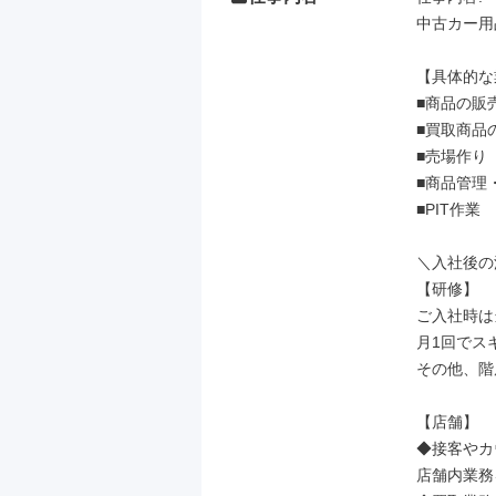
中古カー用
【具体的な
■商品の販売
■買取商品
■売場作り

■商品管理
■PIT作業

＼入社後の
【研修】

ご入社時は
月1回でス
その他、階
【店舗】

◆接客やカ
店舗内業務