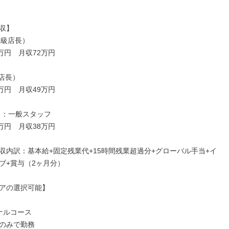
収】

級店長）

万円　月収72万円

店長）

万円　月収49万円

目：一般スタッフ

万円　月収38万円

収内訳：基本給+固定残業代+15時間残業超過分+グローバル手当+イ
ブ+賞与（2ヶ月分）

アの選択可能】

ナルコース

のみで勤務
