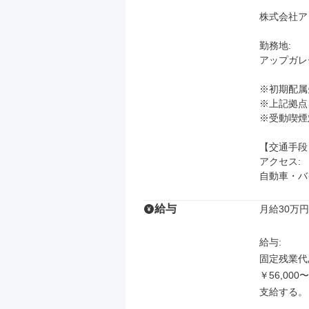
株式会社ア
勤務地: 

アップガレ
※初期配属
※上記拠点
※受動喫煙
【交通手段】
アクセス: 

自動車・バ
給与
月給30万円
給与: 

固定残業代あ
￥56,00
支給する。
