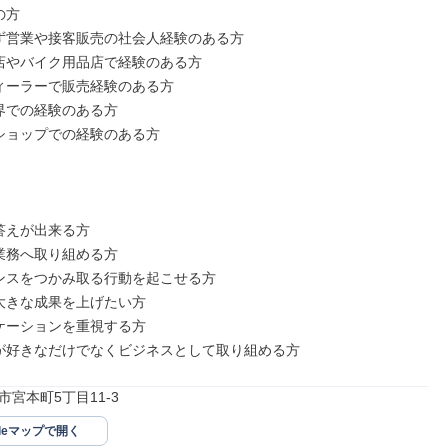
方

ず営業や接客販売の社会人経験のある方

店やバイク用品店で経験のある方

ィーラーで販売経験のある方

界での経験のある方

ショップでの経験のある方

答えが出来る方

業務へ取り組める方

ンスをつかみ取る行動を起こせる方

大きな成果を上げたい方

ケーションを重視する方

が好きなだけでなくビジネスとして取り組める方
宮本町5丁目11-3
gleマップで開く