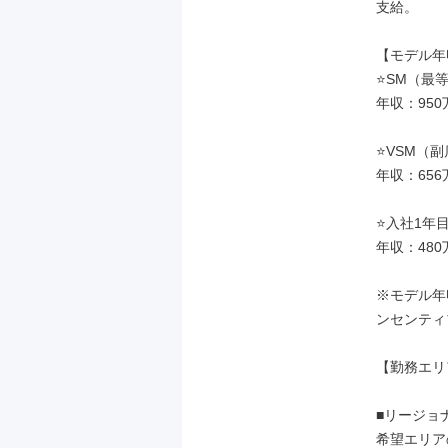
支給。

【モデル年
⭐SM（最等
年収：950
⭐VSM（副
年収：656
⭐入社1年
年収：480
※モデル年
ンセンティ
【勤務エリ
■リージョ
希望エリア