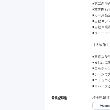
■第二新卒の
■業界問わ
■カー用品
■自動車デ
■自動車業
■リユース
【人物像】

■素直な受
■まじめに
■自らチャ
■チームで
■コミュニ
■車バイク
埼玉県越谷市
勤務地
Goo