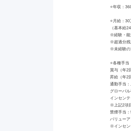
⭐年収：36
⭐月給：30
（基本給24
※経験・能
※超過分残
※未経験の
⭐各種手当

賞与（年2回
昇給（年2回
通勤手当：
グローバル手
インセンティ
※上記2項
禁煙手当：5
バリューア
※インセン