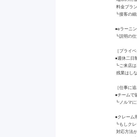
 料金プランなど

┗接客の細
●eラーニン
┗説明の仕
［プライベ
●週休二日
┗ご来店は
 残業はしないのが当たり前です。

［仕事に追
●チームで
┗ノルマに
●クレーム
┗もしクレ
 対応方法が明確だから安心♪
