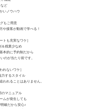
かいノウハウ

グもご用意

方や接客が動画で学べる！

ートも充実なワケ］

制＆残業少なめ

基本的に予約制だから

われないワケ］

協力するスタイル

追われることはありません。

用のマニュアル

ームが発生しても
