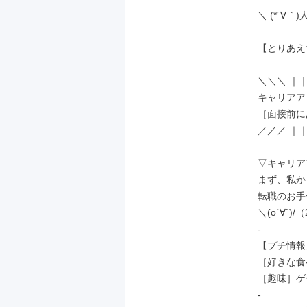
＼ (*´∀｀)人
【とりあえ
＼＼＼ ｜｜
キャリアア
［面接前に
／／／ ｜｜
▽キャリア
まず、私か
転職のお手
＼(o´∀`)
-

【プチ情報】
［好きな食
［趣味］ゲ
-
