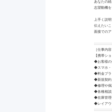
あなたの経
志望動機を
上手く説明
伝えたいこ
面接でのア
::::::::::::::::::
［仕事内容］
【携帯ショ
◆お客様の
◆スマホ・
◆料金プラ
◆新規契約
◆修理や保
◆各種相談
◆在庫管理
◆レイアウ
::::::::::::::::::