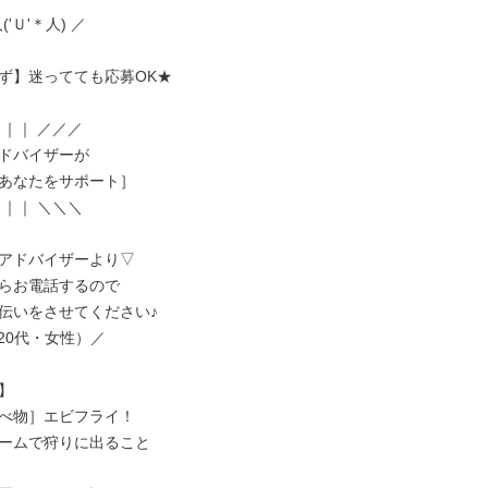
('Ｕ'＊人) ／

ず】迷ってても応募OK★

｜｜ ／／／

ドバイザーが

あなたをサポート］

｜｜ ＼＼＼

アドバイザーより▽

らお電話するので

伝いをさせてください♪

/（20代・女性）／



べ物］エビフライ！

ームで狩りに出ること
