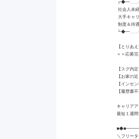
┏◆━……─
 社会人未経験の先輩が［7割］

 大手キャリアだから実現できる、

 制度＆待遇でお迎えします◎

┗◆━……─
【とりあえ
＝＝応募完
【スグ内定
【お家の近
【インセン
【履歴書不
キャリアア
最短１週間で
■◆■━━
＼フリータ