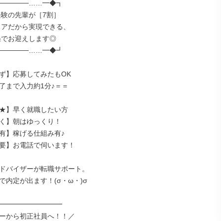
─────……━◆┓

─────……━◆┛

ず】応募してみたもOK

了まで入力約1分♪＝＝

★】早く就職したい方

く】朝はゆっくり！

有】稼げる仕組み有♪

要】お電話で伺います！

ドバイザーが転職サポート。

内定が出ます！(σ・ω・)σ

━━━━━━━━━━

ーから初正社員へ！！／
