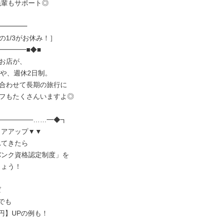
━━━━

1/3がお休み！］

━━━■◆■

お店が、

や、週休2日制。

合わせて長期の旅行に

フもたくさんいますよ◎

──────……━◆┓
