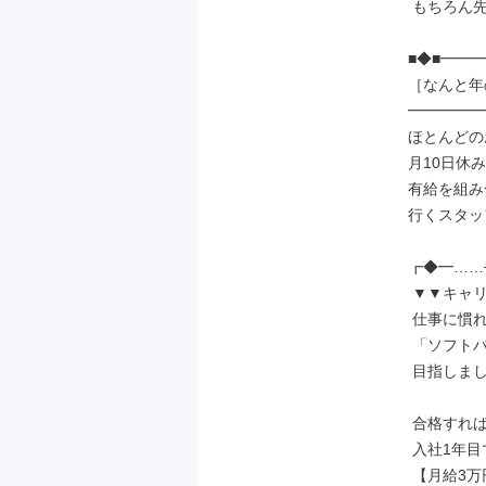
 もちろん先輩もサポート◎

■◆■━━━
［なんと年の
━━━━━━
ほとんどの
月10日休み
有給を組み
行くスタッ
┏◆━……─
 ▼▼キャリアアップ▼▼

 仕事に慣れてきたら

 「ソフトバンク資格認定制度」を

 目指しましょう！

 合格すれば

 入社1年目でも

 【月給3万円】UPの例も！
