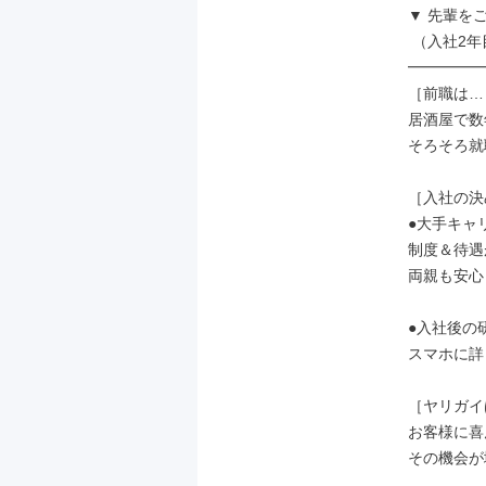
▼ 先輩をご紹
 （入社2年目・25歳）

━━━━━
［前職は…
居酒屋で数
そろそろ就
［入社の決
●大手キャ
制度＆待遇
両親も安心
●入社後の
スマホに詳
［ヤリガイ
お客様に喜
その機会が