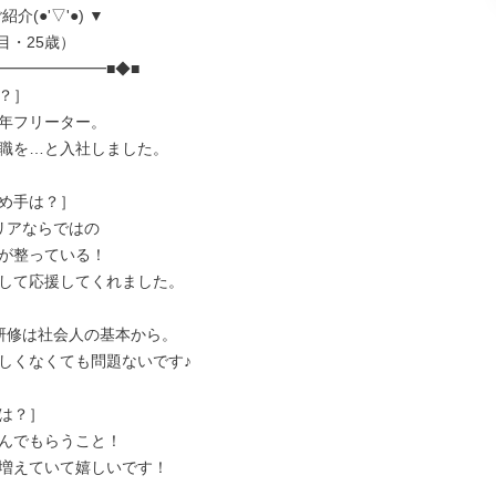
介(●'▽'●) ▼

━━━━━━━■◆■

？］

年フリーター。

職を…と入社しました。

め手は？］

リアならではの

が整っている！

して応援してくれました。

研修は社会人の基本から。

しくなくても問題ないです♪

は？］

んでもらうこと！

増えていて嬉しいです！
