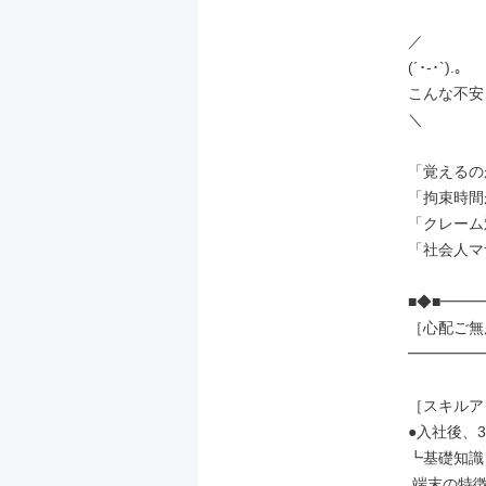
／

(´･-･`).｡

こんな不安
＼

「覚えるの
「拘束時間
「クレーム
「社会人マ
■◆■━━━
［心配ご無
━━━━━━
［スキルア
●入社後、3
┗基礎知識

 端末の特徴や機能
