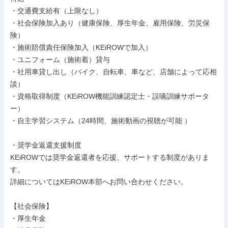
・交通費支給有（上限なし）

・社会保険加入あり（健康保険、厚生年金、雇用保険、労災保
険）

・施術賠償責任保険加入（KEiROWで加入）

・ユニフォーム（施術着）貸与

・社用車貸し出し（バイク、自転車、車など、店舗によって応相
談）

・資格取得制度（KEiROW機能訓練認定士・誤嚥訓練サポータ
ー）

・自主学習システム（24時間、施術動画の視聴が可能 ）

・奨学金返還支援制度

KEiROWでは奨学金返還者を応援、サポートする制度がありま
す。

詳細についてはKEiROW本部へお問い合わせください。

【社会保険】

・厚生年金
