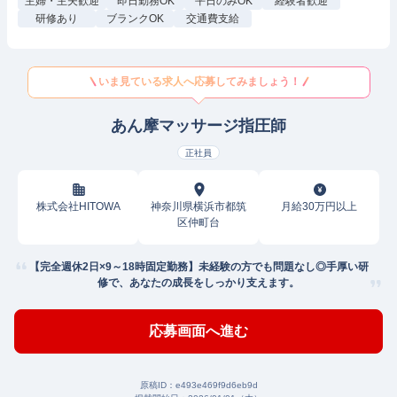
主婦・主夫歓迎
即日勤務OK
平日のみOK
経験者歓迎
研修あり
ブランクOK
交通費支給
いま見ている求人へ応募してみましょう！
あん摩マッサージ指圧師
正社員
株式会社HITOWA
神奈川県横浜市都筑
月給30万円以上
区仲町台
【完全週休2日×9～18時固定勤務】未経験の方でも問題なし◎手厚い研
修で、あなたの成長をしっかり支えます。
応募画面へ進む
原稿ID：
e493e469f9d6eb9d