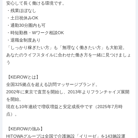
安心して長く働ける環境です。

・残業ほぼなし

・土日祝休みOK

・通勤30分圏内も可

・時短勤務・Wワーク相談OK

・退職金制度あり

「しっかり稼ぎたい方」も「無理なく働きたい方」も大歓迎。

あなたのライフスタイルに合わせた働き方を一緒に見つけましょ
う

【KEiROWとは】

全国325拠点を超える訪問マッサージブランド。

2002年に東京で直営を開始し、2013年よりフランチャイズ展開
を開始。

現在も10年連続で増収増益と安定成長中です（2025年7月時
点）。

【KEiROWの強み】

HITOWAグループは全国で介護施設「イリーゼ」を143施設運