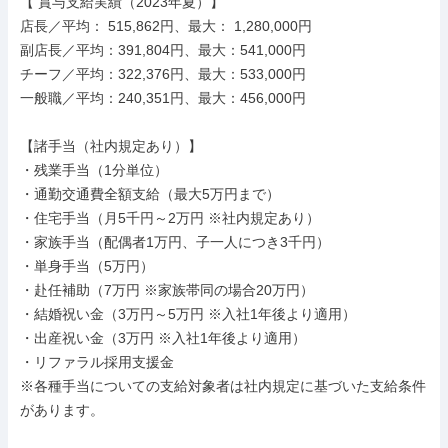
【 賞与支給実績（2023年夏）】

店長／平均： 515,862円、最大： 1,280,000円

副店長／平均：391,804円、最大：541,000円

チーフ／平均：322,376円、最大：533,000円

一般職／平均：240,351円、最大：456,000円

【諸手当（社内規定あり）】

・残業手当（1分単位）

・通勤交通費全額支給（最大5万円まで）

・住宅手当（月5千円～2万円 ※社内規定あり）

・家族手当（配偶者1万円、子一人につき3千円）

・単身手当（5万円）

・赴任補助（7万円 ※家族帯同の場合20万円）

・結婚祝い金（3万円～5万円 ※入社1年後より適用）

・出産祝い金（3万円 ※入社1年後より適用）

・リファラル採用支援金

※各種手当についての支給対象者は社内規定に基づいた支給条件
があります。
