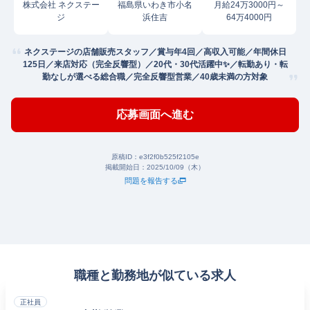
株式会社 ネクステー
福島県いわき市小名
月給24万3000円～
ジ
浜住吉
64万4000円
ネクステージの店舗販売スタッフ／賞与年4回／高収入可能／年間休日
125日／来店対応（完全反響型）／20代・30代活躍中✨／転勤あり・転
勤なしが選べる総合職／完全反響型営業／40歳未満の方対象
応募画面へ進む
原稿ID：
e3f2f0b525f2105e
掲載開始日：
2025/10/09（木）
問題を報告する
職種と勤務地が似ている求人
正社員