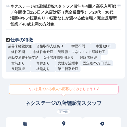
ネクステージの店舗販売スタッフ／賞与年4回／高収入可能
／年間休日125日／来店対応（完全反響型）／20代・30代
活躍中✨／転勤あり・転勤なしが選べる総合職／完全反響型
営業／40歳未満の方対象
仕事の特徴
業界未経験歓迎
資格取得支援あり
学歴不問
車通勤OK
経験不問
未経験者歓迎
管理職・マネジメント経験歓迎
通勤交通費全額支給
女性管理職登用あり
経験者歓迎
賞与あり
育休あり
女性が活躍中
固定給25万円以上
長期歓迎
社割あり
第二新卒歓迎
いま見ている求人へ応募してみましょう！
ネクステージの店舗販売スタッフ
正社員