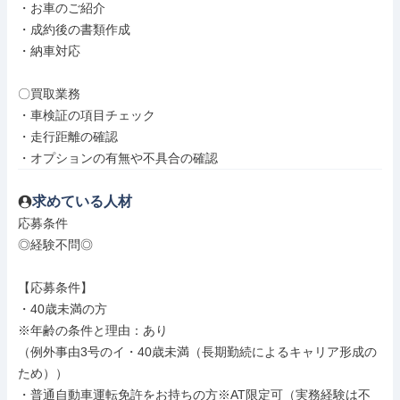
・お車のご紹介

・成約後の書類作成

・納車対応

〇買取業務

・車検証の項目チェック

・走行距離の確認

・オプションの有無や不具合の確認
求めている人材
応募条件

◎経験不問◎

【応募条件】

・40歳未満の方

※年齢の条件と理由：あり

（例外事由3号のイ・40歳未満（長期勤続によるキャリア形成の
ため））

・普通自動車運転免許をお持ちの方※AT限定可（実務経験は不