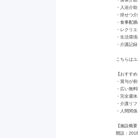
・身体介助
・入浴介助
・排せつ介
・食事配膳
・レクリエ
・生活環境
・介護記録 
こちらはユ
【おすすめ
・賞与が前
・広い無料
・完全週休
・介護リフ
・人間関係
【施設概要】
開設：2018