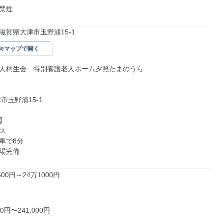
禁煙
42滋賀県大津市玉野浦15-1
gleマップで開く
人桐生会　特別養護老人ホーム夕照たまのうら

市玉野浦15-1





で8分

場完備
00円～24万1000円

0円〜241,000円
