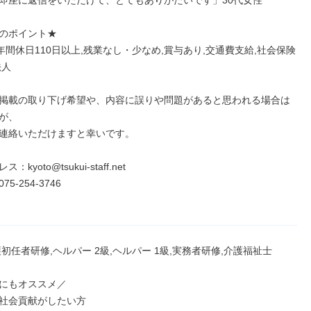
即座に返信をいただけて、とてもありがたいです」30代女性

のポイント★

,年間休日110日以上,残業なし・少なめ,賞与あり,交通費支給,社会保険
人

掲載の取り下げ希望や、内容に誤りや問題があると思われる場合は
が、

連絡いただけますと幸いです。

kyoto@tsukui-staff.net

-254-3746

初任者研修,ヘルパー 2級,ヘルパー 1級,実務者研修,介護福祉士

にもオススメ／

社会貢献がしたい方
