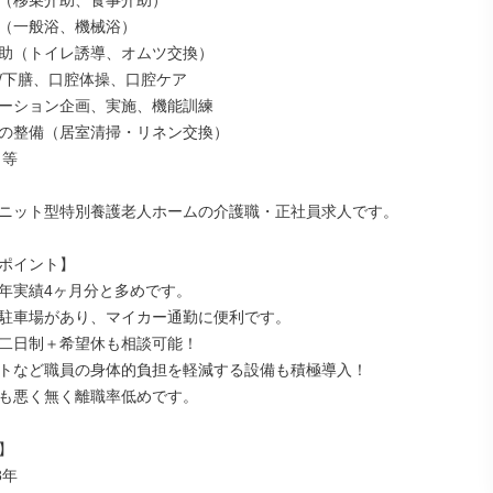
（移乗介助、食事介助）

（一般浴、機械浴）

助（トイレ誘導、オムツ交換）

/下膳、口腔体操、口腔ケア

ーション企画、実施、機能訓練

の整備（居室清掃・リネン交換）

等

ニット型特別養護老人ホームの介護職・正社員求人です。

ポイント】

年実績4ヶ月分と多めです。

駐車場があり、マイカー通勤に便利です。

二日制＋希望休も相談可能！

トなど職員の身体的負担を軽減する設備も積極導入！

も悪く無く離職率低めです。



年
