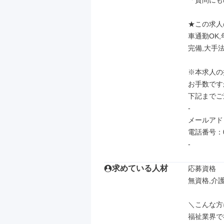
「質問にも
★この求人
車通勤OK
完備,大手法
※本求人の
お手数です
下記までご
-

メールアドレス：
電話番号：075
-
求めている人材
応募資格

無資格,介護
＼こんな方
福祉業界で