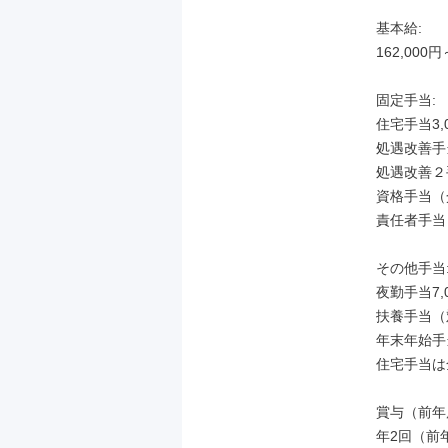
基本給:

162,000円
固定手当:

住宅手当3,0
処遇改善手当8
処遇改善２手
資格手当（介
責任者手当
その他手当:
夜勤手当7,
扶養手当（
年末年始手
住宅手当は
賞与（前年度
年2回（前