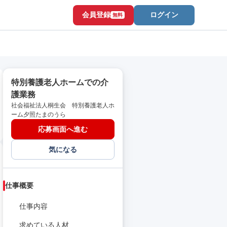
会員登録
ログイン
無料
特別養護老人ホームでの介
護業務
社会福祉法人桐生会 特別養護老人ホ
ーム夕照たまのうら
応募画面へ進む
気になる
仕事概要
仕事内容
求めている人材