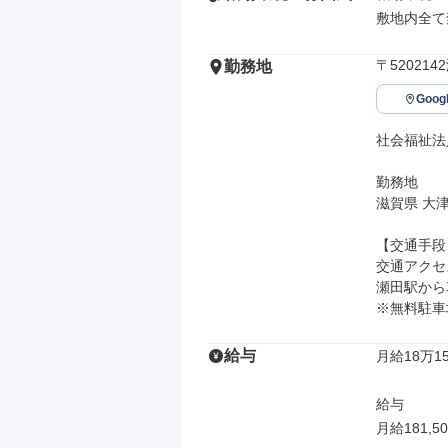
敷地内全て
〒52021
勤務地
Goo
社会福祉法
勤務地

滋賀県 大津
【交通手段】
交通アクセス
瀬田駅から車
※無料駐車
給与
月給18万15
給与

月給181,50