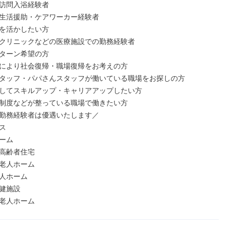
訪問入浴経験者

生活援助・ケアワーカー経験者

を活かしたい方

クリニックなどの医療施設での勤務経験者

ターン希望の方

により社会復帰・職場復帰をお考えの方

タッフ・パパさんスタッフが働いている職場をお探しの方

してスキルアップ・キャリアアップしたい方

制度などが整っている職場で働きたい方

勤務経験者は優遇いたします／



ーム

高齢者住宅

老人ホーム

人ホーム

健施設

老人ホーム