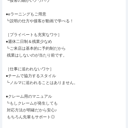
┗接客の細かいノウハウ

●eラーニングもご用意

┗説明の仕方や接客が動画で学べる！

［プライベートも充実なワケ］

●週休二日制＆残業少なめ

┗ご来店は基本的に予約制だから

 残業はしないのが当たり前です。

［仕事に追われないワケ］

●チームで協力するスタイル

┗ノルマに追われることはありません。

●クレーム用のマニュアル

┗もしクレームが発生しても

 対応方法が明確だから安心♪

 もちろん先輩もサポート◎
