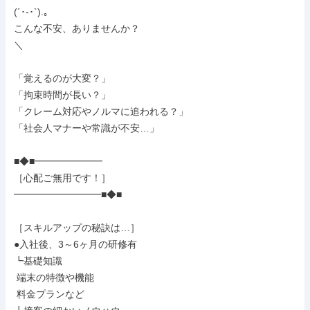
(´･-･`).｡

こんな不安、ありませんか？

＼

「覚えるのが大変？」

「拘束時間が長い？」

「クレーム対応やノルマに追われる？」

「社会人マナーや常識が不安…」

■◆■━━━━━━━

［心配ご無用です！］

━━━━━━━━━■◆■

［スキルアップの秘訣は…］

●入社後、3～6ヶ月の研修有

┗基礎知識

 端末の特徴や機能

 料金プランなど
