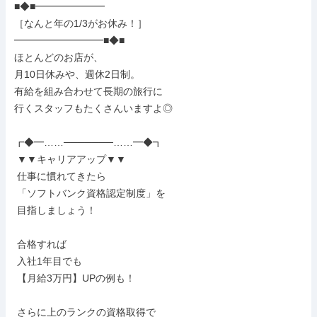
■◆■━━━━━━━

［なんと年の1/3がお休み！］

━━━━━━━━━■◆■

ほとんどのお店が、

月10日休みや、週休2日制。

有給を組み合わせて長期の旅行に

行くスタッフもたくさんいますよ◎

┏◆━……───────……━◆┓

 ▼▼キャリアアップ▼▼

 仕事に慣れてきたら

 「ソフトバンク資格認定制度」を

 目指しましょう！

 合格すれば

 入社1年目でも

 【月給3万円】UPの例も！

 さらに上のランクの資格取得で
