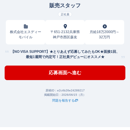
販売スタッフ
正社員
株式会社エスディー
〒651-2132兵庫県
月給18万2000円～
モバイル
神戸市西区森友
32万円
【NO VISA SUPPORT】★とりあえず応募してみたもOK★面接1回、
最短1週間で内定可！正社員デビューにオススメ★
応募画面へ進む
原稿ID：
e2c4b26e24289217
掲載開始日：
2026/06/15（月）
問題を報告する