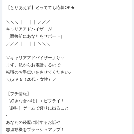
【とりあえず】迷ってても応募OK★

＼＼＼ ｜｜｜｜ ／／／

キャリアアドバイザーが

［面接前にあなたをサポート］

／／／ ｜｜｜｜ ＼＼＼

▽キャリアアドバイザーより▽

まず、私からお電話するので

転職のお手伝いをさせてください♪

＼(o´∀`)/（20代・女性）／

-

【プチ情報】

［好きな食べ物］エビフライ！

［趣味］ゲームで狩りに出ること

-

あなたの経歴に関するお話や

志望動機をブラッシュアップ！
