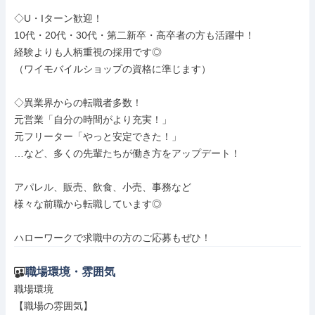
◇U・Iターン歓迎！

10代・20代・30代・第二新卒・高卒者の方も活躍中！

経験よりも人柄重視の採用です◎

（ワイモバイルショップの資格に準じます）

◇異業界からの転職者多数！

元営業「自分の時間がより充実！」

元フリーター「やっと安定できた！」

…など、多くの先輩たちが働き方をアップデート！

アパレル、販売、飲食、小売、事務など

様々な前職から転職しています◎

ハローワークで求職中の方のご応募もぜひ！
職場環境・雰囲気
職場環境

【職場の雰囲気】
