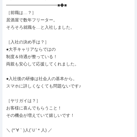
━━━━━━━━━━━━■◆■

［前職は…？］

居酒屋で数年フリーター。

そろそろ就職を…と入社しました。

［入社の決め手は？］

●大手キャリアならではの

制度＆待遇が整っている！

両親も安心して応援してくれました。

●入社後の研修は社会人の基本から。

スマホに詳しくなくても問題ないです♪

［ヤリガイは？］

お客様に喜んでもらうこと！

その機会が増えていて嬉しいです！

＼ (*´∀｀)人('Ｕ'＊人) ／
