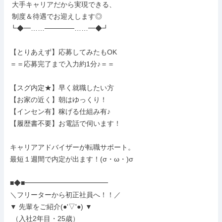
 大手キャリアだから実現できる、

 制度＆待遇でお迎えします◎

┗◆━……──────……━◆┛

【とりあえず】応募してみたもOK

＝＝応募完了まで入力約1分♪＝＝

【スグ内定★】早く就職したい方

【お家の近く】朝はゆっくり！

【インセン有】稼げる仕組み有♪

【履歴書不要】お電話で伺います！

キャリアアドバイザーが転職サポート。

最短１週間で内定が出ます！(σ・ω・)σ

■◆■━━━━━━━━━━━━

＼フリーターから初正社員へ！！／

▼ 先輩をご紹介(●'▽'●) ▼

 （入社2年目・25歳）
