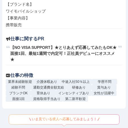
【ブランド名】

ワイモバイルショップ

【事業内容】

携帯販売
仕事に関するPR
【NO VISA SUPPORT】★とりあえず応募してみたもOK★
面接1回、最短1週間で内定可！正社員デビューにオススメ
★
仕事の特徴
業界未経験歓迎
介護休暇あり
中途入社50％以上
学歴不問
経験不問
通勤交通費全額支給
研修あり
賞与あり
ブランクOK
育休あり
インセンティブあり
女性が活躍中
面接1回
資格取得手当あり
第二新卒歓迎
いま見ている求人へ応募してみましょう！