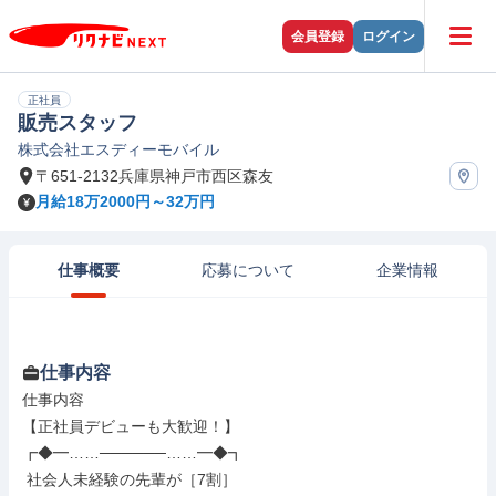
会員登録
ログイン
正社員
販売スタッフ
株式会社エスディーモバイル
〒651-2132兵庫県神戸市西区森友
月給18万2000円～32万円
仕事概要
応募について
企業情報
仕事内容
仕事内容

【正社員デビューも大歓迎！】

┏◆━……──────……━◆┓

 社会人未経験の先輩が［7割］
