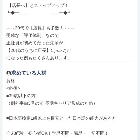
 【店長へ】とステップアップ！

┗◆━……───────……━◆┛

～～20代で【店長】も多数！♪～～

明確な「評価体制」なので

正社員が初めてだった先輩が

【20代のうちに店長】Σ(･ω･ﾉ)ﾉ！

になった例もたくさんあります。
求めている人材
資格

<必須>

■39歳以下の方

（例外事由3号のイ 長期キャリア形成のため）

■日本語検定1級以上を目安とした日本語の能力がある方

◇未経験・初心者OK！学歴不問・職歴・一切不問！
