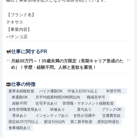
幅広く事業領域を拡大しながら成長を続けています。

【ブランド名】

テキサス

【事業内容】

パチンコ店
仕事に関するPR
月給30万円～！35歳未満の方限定（長期キャリア形成のた
め）！学歴・経験不問。人柄と意欲を重視！
仕事の特徴
業界未経験歓迎
バイク通勤OK
中途入社50％以上
学歴不問
車通勤OK
月平均残業時間20時間以内
職場見学可
経験不問
住宅手当あり
管理職・マネジメント経験歓迎
女性管理職登用あり
研修あり
賞与あり
ブランクOK
育休あり
インセンティブあり
女性が活躍中
交通費支給
固定給25万円以上
駅近5分以内
第二新卒歓迎
原則定時退社
食事補助あり