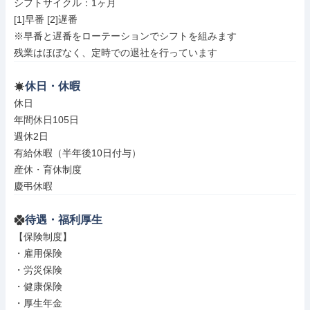
シフトサイクル：1ヶ月

[1]早番 [2]遅番

※早番と遅番をローテーションでシフトを組みます

残業はほぼなく、定時での退社を行っています
休日・休暇
休日

年間休日105日

週休2日

有給休暇（半年後10日付与）

産休・育休制度

慶弔休暇
待遇・福利厚生
【保険制度】

・雇用保険

・労災保険

・健康保険

・厚生年金
