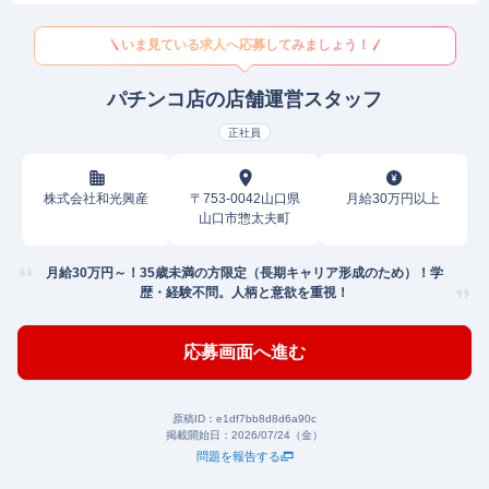
いま見ている求人へ応募してみましょう！
パチンコ店の店舗運営スタッフ
正社員
株式会社和光興産
〒753-0042山口県
月給30万円以上
山口市惣太夫町
月給30万円～！35歳未満の方限定（長期キャリア形成のため）！学
歴・経験不問。人柄と意欲を重視！
応募画面へ進む
原稿ID：
e1df7bb8d8d6a90c
掲載開始日：
2026/07/24（金）
問題を報告する