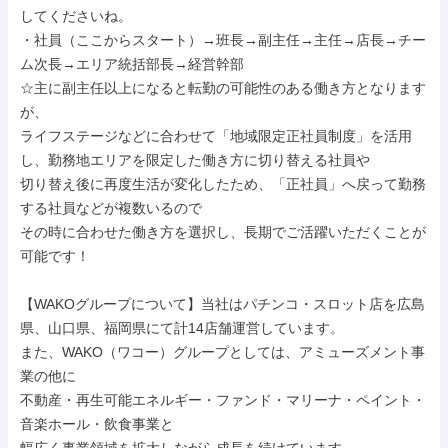
してくださいね。

・社員（ここからスタート）→班長→副主任→主任→店長→チー
ム次長→エリア統括部長→経営幹部

☆主に副主任以上になると転勤の可能性のある働き方となります
が、

ライフステージなどに合わせて「地域限定正社員制度」を活用
し、勤務地エリアを限定した働き方に切り替える社員や

切り替え後に再度生活が変化したため、「正社員」へ戻って勤務
する社員などが複数いるので

その時に合わせた働き方を選択し、長期でご活躍いただくことが
可能です！

【WAKOグループについて】当社はパチンコ・スロット店を広島
県、山口県、福岡県にて計14店舗運営しています。

また、WAKO（ワコー）グループとしては、アミューズメント事
業の他に

不動産・再生可能エネルギー・ファンド・マリーナ・ペイント・
音楽ホール・飲食事業と
