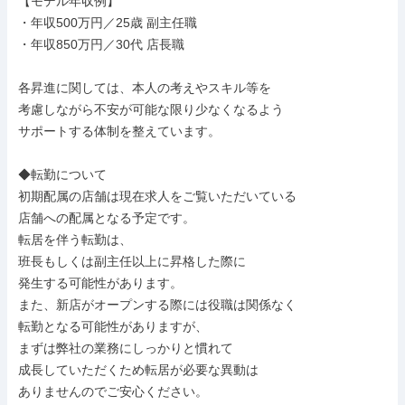
【モデル年収例】

・年収500万円／25歳 副主任職

・年収850万円／30代 店長職

各昇進に関しては、本人の考えやスキル等を

考慮しながら不安が可能な限り少なくなるよう

サポートする体制を整えています。

◆転勤について

初期配属の店舗は現在求人をご覧いただいている

店舗への配属となる予定です。

転居を伴う転勤は、

班長もしくは副主任以上に昇格した際に

発生する可能性があります。

また、新店がオープンする際には役職は関係なく

転勤となる可能性がありますが、

まずは弊社の業務にしっかりと慣れて

成長していただくため転居が必要な異動は

ありませんのでご安心ください。
