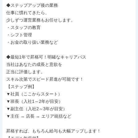
◆ステップアップ後の業務

仕事に慣れてきたら、

少しずつ運営業務もお任せします。

・スタッフの教育

・シフト管理

・お金の取り扱い業務など

◆最短1年で昇格可！明確なキャリアパス

当社はあなたの成長と意欲を

正当に評価します。

スキル次第でスピード昇進が可能です！

【ステップ例】

▼社員（ここからスタート）

▼班長（入社1～2年が目安）

▼副主任（入社2～3年が目安）

▼主任 → 店長 → エリア統括など

昇格すれば、もちろん給与も大幅アップします！
