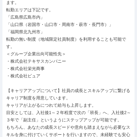
ます。

転勤エリアは下記です。

「広島県広島市内」

「山口県（岩国市・山口市・周南市・萩市・長門市）」

「福岡県北九州市」

転勤の無い制度（地域限定社員制度）を利用することも可能で
す。

＜グループ企業出向可能性先＞

・株式会社テキサスカンパニー

・株式会社栄光商事

・株式会社ピュア

【キャリアアップについて】社員の成長とスキルアップに繋げる
キャリア制度を用意しています。

キャリアが上がるにつれて給与も上昇します。

目安としては、入社後1～２年程度で次の「班長」へ、入社後2～
３年で「副主任」というようにステップアップが可能です。

もちろん、あなたの成長スピードや意向も踏まえながら必要なス
キルを身に付けていくサポートを行いますので、未経験でも安心