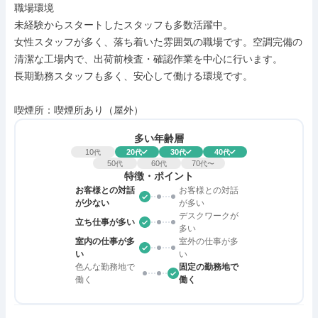
職場環境

未経験からスタートしたスタッフも多数活躍中。

女性スタッフが多く、落ち着いた雰囲気の職場です。空調完備の
清潔な工場内で、出荷前検査・確認作業を中心に行います。

長期勤務スタッフも多く、安心して働ける環境です。

喫煙所：喫煙所あり（屋外）
多い年齢層
10
20
30
40
代
代
代
代
50
60
70
代
代
代〜
特徴・ポイント
お客様との対話
お客様との対話
が少ない
が多い
デスクワークが
立ち仕事が多い
多い
室内の仕事が多
室外の仕事が多
い
い
色んな勤務地で
固定の勤務地で
働く
働く