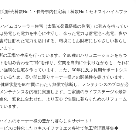
住宅販売棟数No.1・長野県内住宅着工棟数No.1 セキスイハイムブラ


スイハイムはソーラー住宅（太陽光発電搭載の住宅）に強みを持ってい
は発電した電力を中心に生活し、余った電力は蓄電池へ充電。夜や
害時は貯めた電力を活用する、環境にもお財布にもやさしい暮らし
います。

8か所の工場で生産を行っています。全88種のバリュエーションをもつ
トを組み合わせて“枠”を作り、空間を自由に仕切りながらも、それに
い強靭な住宅を作っています。また、60年に及ぶ長期サポートシス
ているため、長い間に渡りオーナー様との関係性を築けています。

いの健康状態を60年間にわたり無償で診断し、メンテナンスのプロが必
メンテナンスを的確に実施します。ご家族のライフステージや最新
進化・変化に合わせた、より安心で快適に暮らすためのリフォーム
ています。

ハイムのオーナー様の豊かな暮らしをサポート！

ービスに特化したセキスイファミエス各社で施工管理職募集◆
