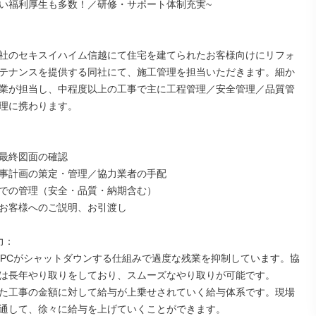
い福利厚生も多数！／研修・サポート体制充実~



社のセキスイハイム信越にて住宅を建てられたお客様向けにリフォ
テナンスを提供する同社にて、施工管理を担当いただきます。細か
業が担当し、中程度以上の工事で主に工程管理／安全管理／品質管
理に携わります。



最終図面の確認

事計画の策定・管理／協力業者の手配

での管理（安全・品質・納期含む）

お客様へのご説明、お引渡し

：

はPCがシャットダウンする仕組みで過度な残業を抑制しています。協
は長年やり取りをしており、スムーズなやり取りが可能です。

た工事の金額に対して給与が上乗せされていく給与体系です。現場
通して、徐々に給与を上げていくことができます。
