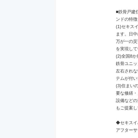
■鉄骨戸建
ンドの特徴：
(1)セキ
ます。日中
万が一の災
を実現して
(2)全国
鉄骨ユニッ
左右されな
テムが付い
(3)住ま
要な修繕・
設備などの
もご提案し
◆セキスイ
アフターサ