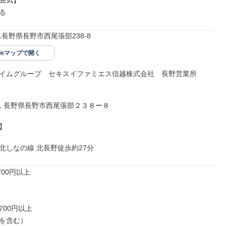
囲気】

る
031長野県長野市西尾張部238-8
gleマップで開く
イムグループ　セキスイファミエス信越株式会社　長野営業所

031 長野県長野市西尾張部２３８ー８



北しなの線 北長野徒歩約27分
00円以上

700円以上

を含む）
