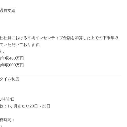
通費支給

社社員における平均インセンティブ金額を加算した上での下限年収
ていただいております。

：

均年収460万円

均年収600万円
タイム制度

時間/日

：1ヶ月あたり20日～23日

務時間：


