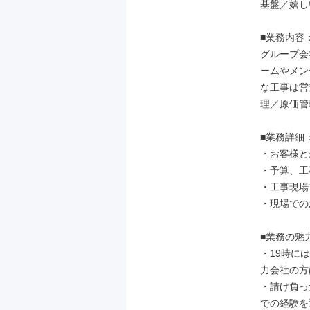
基盤／嬉し
■業務内容：
グループ会
ームやメン
な工事は営
理／原価管
■業務詳細：
・お客様と
・予算、工
・工事現場
・現場での
■業務の魅力
・19時に
力会社の方
・請け負っ
での経験を