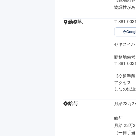
【職場の雰
協調性があ
〒381-0
勤務地
Goo
セキスイハ
勤務地備考

〒381-0
【交通手段】
アクセス

しなの鉄道
給与
月給23万27
給与

月給 23万2
（一律手当