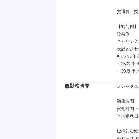
交通費：交
【給与例】

給与例

キャリア入
表記とさせ
■モデル年収
・25歳 平
・30歳 平
勤務時間
フレックス
勤務時間

実働時間：8
平均勤務日数
標準的な勤
9:00～18:00