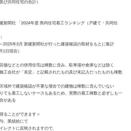
及び共同住宅の合計）

建新聞社 「2024年度 県内住宅着工ランキング（戸建て・共同住


4月～2025年3月 新建新聞社が行った建築確認の取材をもとに集計
6月1日現在）

店舗などとの併用住宅は棟数に含み、駐車場や倉庫などは除く

施工会社が「未定」と記載されたもの及び未記入だったものも棟数
区域外で建築確認が不要な場合での建物は棟数に含んでいない

りても着工しないケースもあるため、実際の着工棟数と必ずしも一
合がある

得ることができます＞

与、業績給にて

イレクトに反映されますので、
