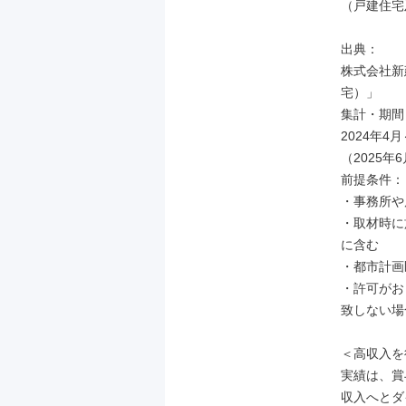
（戸建住宅
出典：

株式会社新
宅）」

集計・期間：
2024年
（2025年
前提条件：

・事務所や
・取材時に
に含む

・都市計画
・許可がお
致しない場
＜高収入を
実績は、賞
収入へとダ