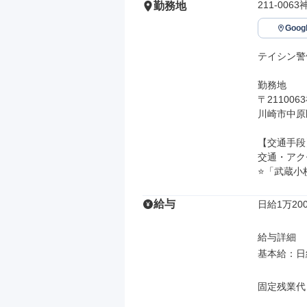
211-00
勤務地
Goo
テイシン警
勤務地

〒21100
川崎市中原
【交通手段】
交通・アク
⭐「武蔵小
給与
日給1万200
給与詳細

基本給：日給 
固定残業代