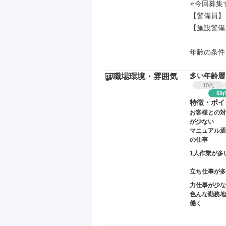
⭐今回募集
【警備員】
【施設警備
年齢の条件
多い年齢層
職場環境・雰囲気
10
代
50
特徴・ポイ
お客様との対
が少ない
マニュアル通
の仕事
1人作業が多
立ち仕事が多
力仕事が少な
色んな勤務地
働く