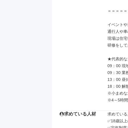
＝＝＝＝＝
イベントや
通行人や車
現場は住宅
研修をして
★代表的な
09：00 
09：30 
13：00 
18：00 解散
※小まめな
※4～5時
求めている人材
求めている
✅18歳以上
✅定年制度あ