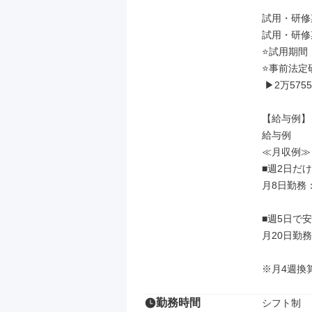
試用・研修
試用・研修
⭐試用期間：
⭐事前法定研
 ▶2万5755円

【給与例】

給与例

≪月収例≫

■週2日だ
月8日勤務：月
■週5日で
月20日勤務：
※月4週換
勤務時間
シフト制
