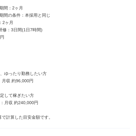
期間：2ヶ月

期間の条件：本採用と同じ

2ヶ月

修：3日間(1日7時間)

け、ゆったり勤務したい方

収 約96,000円

安定して稼ぎたい方

月収 約240,000円

算で計算した目安金額です。