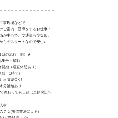
＝＝＝＝＝＝＝＝＝＝＝＝＝＝＝

工事現場などで、

のご案内・誘導をするお仕事！

街が中心で、交通量も少なめ。

からのスタートなので安心♪

1日の流れ（例）★

現地集合・移動

業務開始（適宜休憩あり）

昼休憩（1時間）

 or 直帰OK！

水分補給あり

間で終わっても日給は全額保証✨
人材

の男女(警備業法による)

り(満66歳まで)
