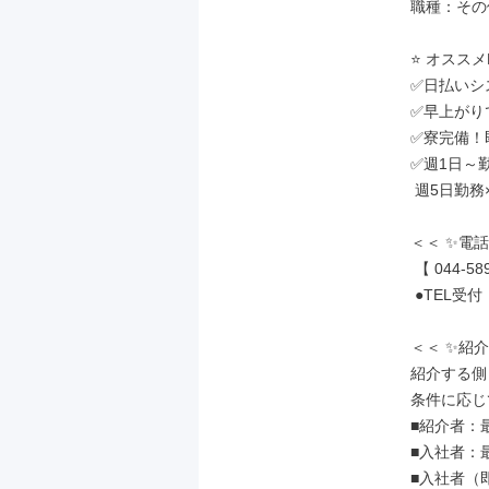
職種：その
⭐ オススメP
✅日払いシ
✅早上がり
✅寮完備！即
✅週1日～
 週5日勤務×フルタイムも可能です★

＜＜ ✨電話
 【 044-589-6555 】

 ●TEL受付：8:00～22:00

＜＜ ✨紹
紹介する側
条件に応じ
■紹介者：最
■入社者：最
■入社者（