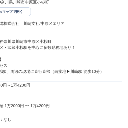
63神奈川県川崎市中原区小杉町
gleマップで開く
備株式会社　川崎支社/中原区エリア

63神奈川県川崎市中原区小杉町

区・武蔵小杉駅を中心に多数勤務地あり！



セス

杉駅」周辺の現場に直行直帰（面接地▶川崎駅 徒歩10分）
0円～1万4200円

1万2000円 〜 1万4200円

：なし
