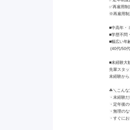
✅再雇用制度
※再雇用制
■中高年・
■学歴不問
■幅広い年
 (40代/50代/60代/70代)

■未経験大歓
先輩スタッ
未経験から
☘＼こんな
・未経験だ
・定年後の
・無理のな
・すぐにお