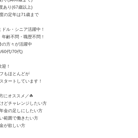
あり(67歳以上)

度の定年は71歳まで

ミドル・シニア活躍中！

・年齢不問・職歴不問！

齢の方々が活躍中

迎！

フもほとんどが

スタートしています！

方にオススメ／☘

けどチャレンジしたい方

年金の足しにしたい方

い範囲で働きたい方

金が欲しい方
