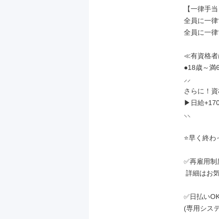
【一律手当】
全員に一律
全員に一律
≪有資格者は
●18歳～満6
⸝⸝

さらに！資
▶日給+170
⸜⸜

⭐早く終わ
✅再雇用制度
 詳細はお気軽にご相談ください。

✅日払いOK
(専用システ