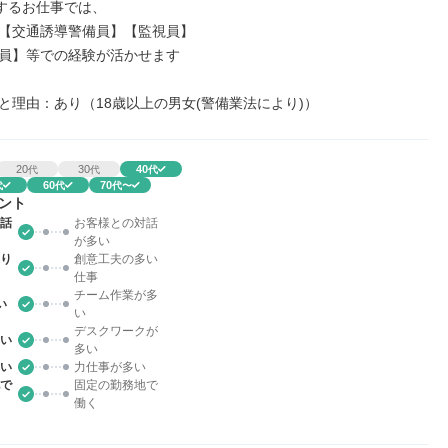
するお仕事では、

【交通誘導警備員】【監視員】

員】等での経験が活かせます

と理由：あり（18歳以上の男女(警備業法により)）
20
30
40
代
代
代
60
70
代
代
代〜
ント
話
お客様との対話
が多い
り
創意工夫の多い
仕事
チーム作業が多
い
い
デスクワークが
い
多い
い
力仕事が多い
で
固定の勤務地で
働く