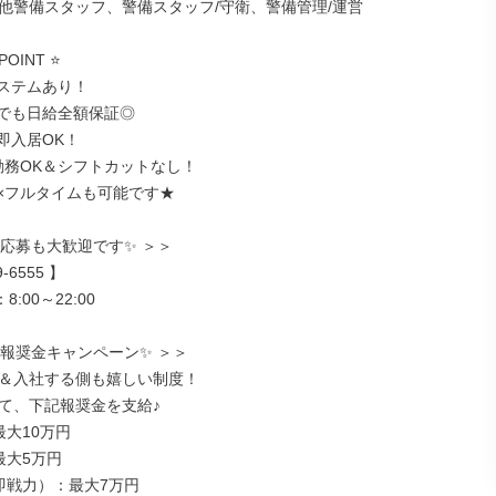
他警備スタッフ、警備スタッフ/守衛、警備管理/運営

OINT ⭐

ステムあり！

でも日給全額保証◎

入居OK！

勤務OK＆シフトカットなし！

応募も大歓迎です✨ ＞＞

介報奨金キャンペーン✨ ＞＞

＆入社する側も嬉しい制度！

て、下記報奨金を支給♪

大10万円

大5万円

即戦力）：最大7万円
