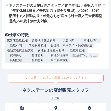
ネクステージの店舗販売スタッフ／賞与年4回／高収入可能
／年間休日125日／来店対応（完全反響型）／20代・30代
活躍中✨／転勤あり・転勤なしが選べる総合職／完全反響型
営業／40歳未満の方対象
仕事の特徴
業界未経験歓迎
資格取得支援あり
学歴不問
車通勤OK
経験不問
未経験者歓迎
管理職・マネジメント経験歓迎
通勤交通費全額支給
女性管理職登用あり
経験者歓迎
賞与あり
育休あり
女性が活躍中
固定給25万円以上
長期歓迎
社割あり
第二新卒歓迎
いま見ている求人へ応募してみましょう！
ネクステージの店舗販売スタッフ
正社員