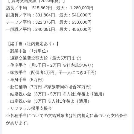
【 賞与支給実績（2023年夏）】

店長／平均： 515,862円、最大： 1,280,000円

副店長／平均：391,804円、最大：541,000円

チーフ／平均：322,376円、最大：533,000円

一般職／平均：240,351円、最大：456,000円

【諸手当（社内規定あり）】

・残業手当（1分単位）

・通勤交通費全額支給（最大5万円まで）

・住宅手当（月5千円～2万円 ※社内規定あり）

・家族手当（配偶者1万円、子一人につき3千円）

・単身手当（5万円）

・赴任補助（7万円 ※家族帯同の場合20万円）

・結婚祝い金（3万円～5万円 ※入社1年後より適用）

・出産祝い金（3万円 ※入社1年後より適用）

・リファラル採用支援金

※各種手当についての支給対象者は社内規定に基づいた支給条件
があります。
