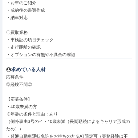
・お車のご紹介

・成約後の書類作成

・納車対応

〇買取業務

・車検証の項目チェック

・走行距離の確認

・オプションの有無や不具合の確認
求めている人材
応募条件

◎経験不問◎

【応募条件】

・40歳未満の方

※年齢の条件と理由：あり

（例外事由3号のイ・40歳未満（長期勤続によるキャリア形成の
ため））

・普通自動車運転免許をお持ちの方※AT限定可（実務経験は不