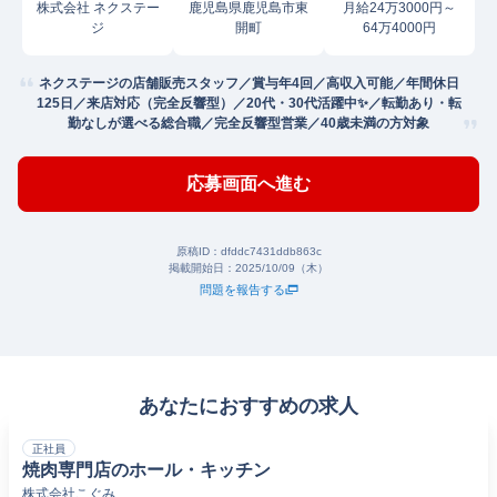
株式会社 ネクステー
鹿児島県鹿児島市東
月給24万3000円～
ジ
開町
64万4000円
ネクステージの店舗販売スタッフ／賞与年4回／高収入可能／年間休日
125日／来店対応（完全反響型）／20代・30代活躍中✨／転勤あり・転
勤なしが選べる総合職／完全反響型営業／40歳未満の方対象
応募画面へ進む
原稿ID：
dfddc7431ddb863c
掲載開始日：
2025/10/09（木）
問題を報告する
あなたにおすすめの求人
正社員
焼肉専門店のホール・キッチン
株式会社こぐみ