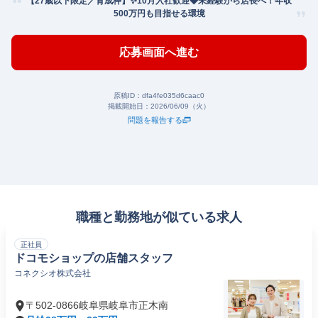
【27歳以下限定／育成枠】✨10月入社歓迎◆未経験から店長へ！年収
500万円も目指せる環境
応募画面へ進む
原稿ID：
dfa4fe035d6caac0
掲載開始日：
2026/06/09（火）
問題を報告する
職種と勤務地が似ている求人
正社員
ドコモショップの店舗スタッフ
コネクシオ株式会社
〒502-0866岐阜県岐阜市正木南