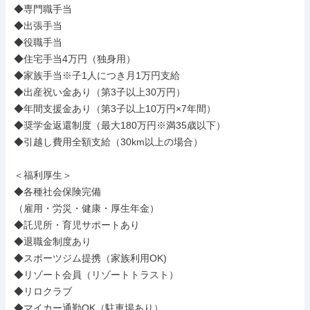
◆専門職手当

◆出張手当

◆役職手当

◆住宅手当4万円（独身用）

◆家族手当※子1人につき月1万円支給

◆出産祝い金あり（第3子以上30万円）

◆年間支援金あり（第3子以上10万円×7年間）

◆奨学金返還制度（最大180万円※満35歳以下）

◆引越し費用全額支給（30km以上の場合）

＜福利厚生＞

◆各種社会保険完備

（雇用・労災・健康・厚生年金）

◆託児所・育児サポートあり

◆退職金制度あり

◆スポーツジム提携（家族利用OK)

◆リゾート会員（リゾートトラスト）

◆リロクラブ

◆マイカー通勤OK（駐車場あり）
