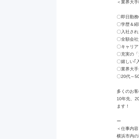
＜業界大手
〇即日勤務
〇学歴＆経
〇入社され
〇全額会社
〇キャリア
〇充実の「
〇嬉しい｢
〇業界大手
〇20代～5
多くのお客
10年先、
ます！

ー

＜仕事内容＞
横浜市内の