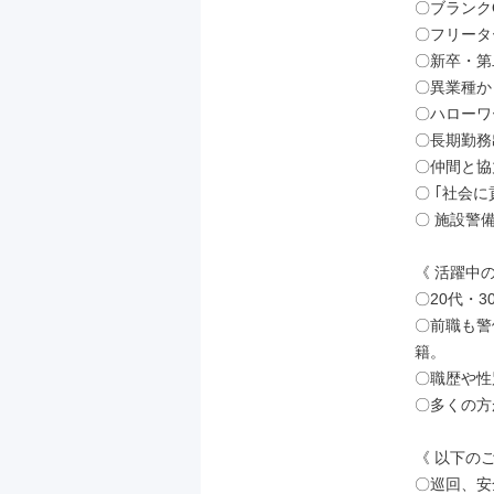
〇ブランクO
〇フリータ
〇新卒・第
〇異業種か
〇ハローワ
〇長期勤務
〇仲間と協
〇 ｢社会
〇 施設警
《 活躍中の
〇20代・3
〇前職も警
籍。

〇職歴や性
〇多くの方
《 以下の
〇巡回、安