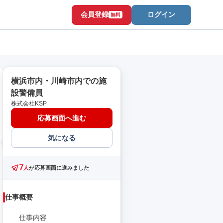
会員登録
ログイン
無料
横浜市内・川崎市内での施
設警備員
株式会社KSP
応募画面へ進む
気になる
7
人
が応募画面に進みました
仕事概要
仕事内容