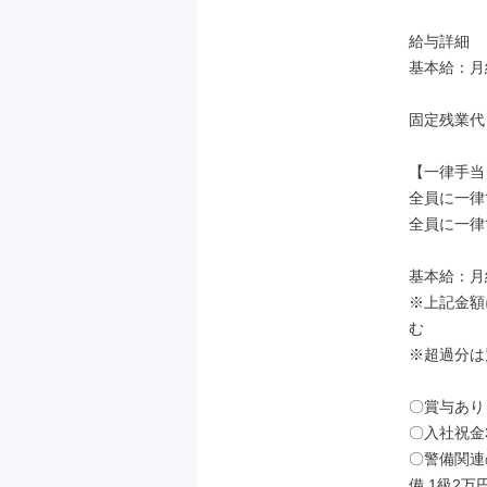
給与詳細

基本給：月給
固定残業代
【一律手当】
全員に一律
全員に一律
基本給：月給
※上記金額
む

※超過分は
〇賞与あり
〇入社祝金
〇警備関連
備 1級2万円