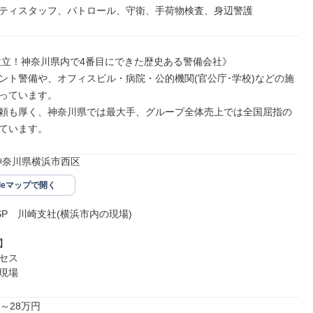
ティスタッフ、パトロール、守衛、手荷物検査、身辺警護
年設立！神奈川県内で4番目にできた歴史ある警備会社》

ント警備や、オフィスビル・病院・公的機関(官公庁･学校)などの施
っています。

頼も厚く、神奈川県では最大手、グループ全体売上では全国屈指の
ています。
11神奈川県横浜市西区
gleマップで開く
P　川崎支社(横浜市内の現場)



セス

現場
～28万円
