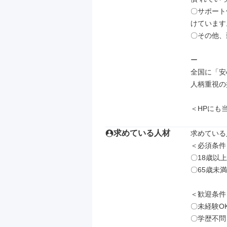
〇サポート
けています。
〇その他、
ー

全国に「安
人柄重視の
＜HPにも当社の
求めている人材
求めている
＜必須条件＞
〇18歳以
〇65歳未満
＜歓迎条件＞
〇未経験O
〇学歴不問
