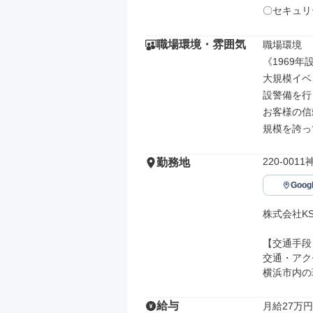
〇セキュリ
職場環境・雰囲気
職場環境

《1969
大規模イベ
設警備を行
お客様の信
規模を誇っ
220-00
勤務地
Goo
株式会社KS
【交通手段】
交通・アク
横浜市内の
給与
月給27万円