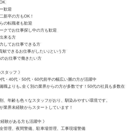
K

ー歓迎

二新卒の方もOK！

らの転職者も歓迎

ークでお仕事探し中の方も歓迎

出来る方

力してお仕事できる方

に貢献できるお仕事がしたい｣という方

備のお仕事で働きたい方

スタッフ 》

0代・40代・50代・60代前半の幅広い層の方が活躍中

備職よりも､全く別の業界からの方が多数です！50代の社員も多数在
別、年齢も色々なスタッフがおり、馴染みやすい環境です。

が業界未経験からスタートしています！

ご経験がある方も活躍中 》

全管理、夜間警備、駐車場管理、工事現場警備
