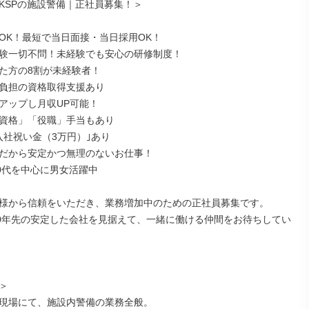
KSPの施設警備｜正社員募集！＞

OK！最短で当日面接・当日採用OK！

験一切不問！未経験でも安心の研修制度！

た方の8割が未経験者！

負担の資格取得支援あり

アップし月収UP可能！

資格」「役職」手当もあり

入社祝い金（3万円）｣あり

だから安定かつ無理のないお仕事！

0代を中心に男女活躍中

様から信頼をいただき、業務増加中のための正社員募集です。

20年先の安定した会社を見据えて、一緒に働ける仲間をお待ちしてい


現場にて、施設内警備の業務全般。
