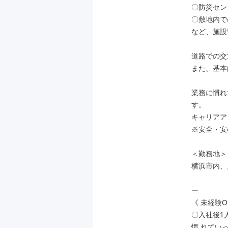
〇防災セン
〇敷地内で
など、施設
道路での交
また、基本
業務に慣れ
す。

キャリアア
※安全・安
＜勤務地＞

横浜市内、
ー

《 未経験O
〇入社後1
慣 れていっ