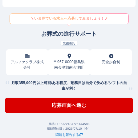
いま見ている求人へ応募してみましょう！
お葬式の進行サポート
業務委託
アルファクラブ株式
〒967-0000福島県
完全歩合制
会社
南会津郡南会津町
月収355,000円以上可能/ある程度、勤務日は自分で決める/シフトの自
由が利く
応募画面へ進む
原稿ID：
dec243a7c61a4588
掲載開始日：
2026/07/10（金）
問題を報告する