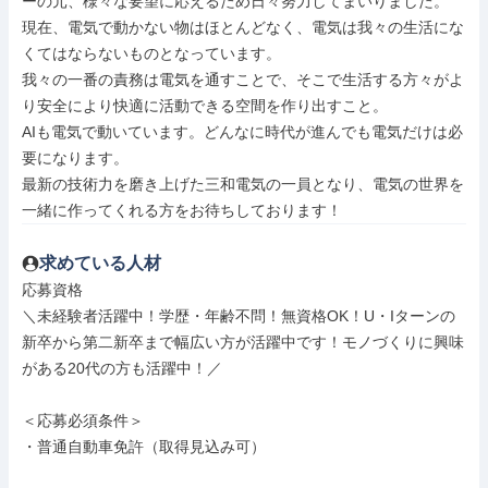
ーの元、様々な要望に応えるため日々努力してまいりました。

現在、電気で動かない物はほとんどなく、電気は我々の生活にな
くてはならないものとなっています。

我々の一番の責務は電気を通すことで、そこで生活する方々がよ
り安全により快適に活動できる空間を作り出すこと。

AIも電気で動いています。どんなに時代が進んでも電気だけは必
要になります。

最新の技術力を磨き上げた三和電気の一員となり、電気の世界を
一緒に作ってくれる方をお待ちしております！
求めている人材
応募資格

＼未経験者活躍中！学歴・年齢不問！無資格OK！U・Iターンの
新卒から第二新卒まで幅広い方が活躍中です！モノづくりに興味
がある20代の方も活躍中！／

＜応募必須条件＞

・普通自動車免許（取得見込み可）
