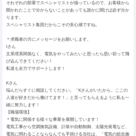
それぞれの部署でスペシャリストが揃っているので、お客様から
聞かれたことで分からないことがあっても誰かに聞けば必ず分か
ります。

スペシャリスト集団だからこその安心感ですね。

＊求職者の方にメッセージをお願いします。

Iさん

文系理系関係なく、電気をやってみたいと思ったら思い切って飛
び込んできてください！

私達も全力でサポートします！

Kさん

悩んだらすぐに相談してください。「Kさんがいたから、ここの
人達が好きだから働けてます！」と言ってもらえるように私も一
緒に努力します！

【職場環境】

＊電気に関係する様々な事業を展開しています！

電気工事から空調換気設備、計装や自動制御、太陽光発電など、
電気に関わることならなんでも手掛ける当社は、「電気の総合施