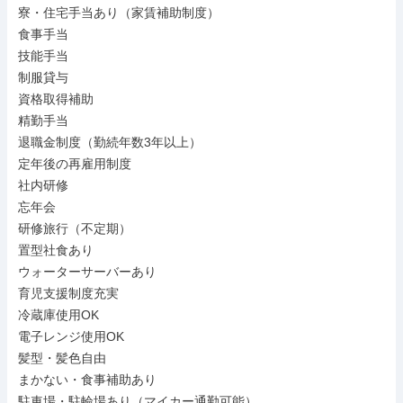
寮・住宅手当あり（家賃補助制度）

食事手当

技能手当

制服貸与

資格取得補助

精勤手当

退職金制度（勤続年数3年以上）

定年後の再雇用制度

社内研修

忘年会

研修旅行（不定期）

置型社食あり

ウォーターサーバーあり

育児支援制度充実

冷蔵庫使用OK

電子レンジ使用OK

髪型・髪色自由

まかない・食事補助あり

駐車場・駐輪場あり（マイカー通勤可能）
