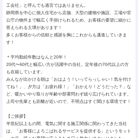
工会社」と呼んでも過言ではありません。

静岡県を中心に個人住宅から店舗、大型の建物や施設、工場や官
公庁の物件まで幅広く手掛けられるため、お客様の要望に細かに
答えられる土壌があります！

多くお客様からの信頼と感謝を胸にこれからも邁進していきま
す！

＊平均勤続年数はなんと20年！

20代〜60代と幅広い方が活躍中の当社。定年後の70代以上の方
も在籍しています。

みんなが出かける朝は「おはよう！いってらっしゃい！気を付け
てね！」、夕方は「お疲れ様！」「おかえり！どうだった？」な
ど、暖かいやり取りが年齢や部署問わず繰り広げられています。

上司や先輩とも距離が近いので、不明点はすぐ聞ける環境です！

【ご挨拶】

半世紀以上もの間、電気に関する施工関係に関わってきた当社
は、「お客様によろこばれるサービスを提供する」というモット