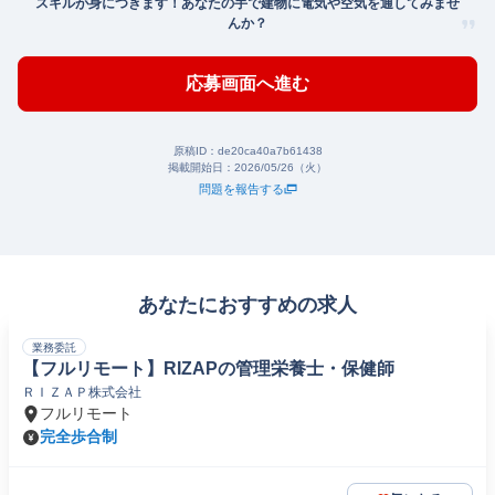
スキルが身につきます！あなたの手で建物に電気や空気を通してみませ
んか？
応募画面へ進む
原稿ID：
de20ca40a7b61438
掲載開始日：
2026/05/26（火）
問題を報告する
あなたにおすすめの求人
業務委託
【フルリモート】RIZAPの管理栄養士・保健師
ＲＩＺＡＰ株式会社
フルリモート
完全歩合制