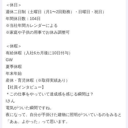
＜休日＞

週休二日制（土曜日（月1〜2回勤務）・日曜日・祝日）

年間休日数：104日

※当社年間カレンダーによる

※家庭や子供の用事でお休み調整可

＜休暇＞

有給休暇（入社6カ月後に10日付与）

GW

夏季休暇

年末年始

産休・育児休暇（※取得実績あり）

【社員インタビュー】

＊この仕事をやっていて達成感を感じる瞬間は？

Iさん

電気がついた瞬間ですね。

夜になって、自分が手掛けた建物に照明がついているのをみると
「あぁ、よかった」って思います。
