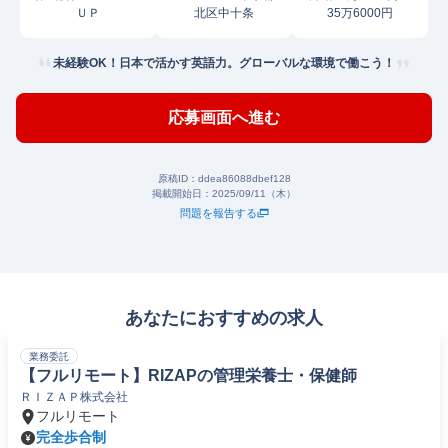
ＵＰ
北区中十条
35万6000円
未経験OK！日本で活かす英語力。グローバルな環境で働こう！
応募画面へ進む
原稿ID：
ddea86088dbef128
掲載開始日：
2025/09/11（木）
問題を報告する
あなたにおすすめの求人
業務委託
【フルリモート】RIZAPの管理栄養士・保健師
ＲＩＺＡＰ株式会社
フルリモート
完全歩合制