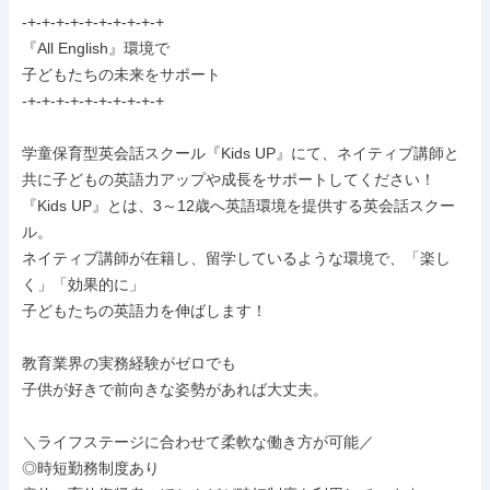
-+-+-+-+-+-+-+-+-+-+

『All English』環境で

子どもたちの未来をサポート

-+-+-+-+-+-+-+-+-+-+

学童保育型英会話スクール『Kids UP』にて、ネイティブ講師と
共に子どもの英語力アップや成長をサポートしてください！

『Kids UP』とは、3～12歳へ英語環境を提供する英会話スクー
ル。

ネイティブ講師が在籍し、留学しているような環境で、「楽し
く」「効果的に」

子どもたちの英語力を伸ばします！

教育業界の実務経験がゼロでも

子供が好きで前向きな姿勢があれば大丈夫。

＼ライフステージに合わせて柔軟な働き方が可能／

◎時短勤務制度あり
