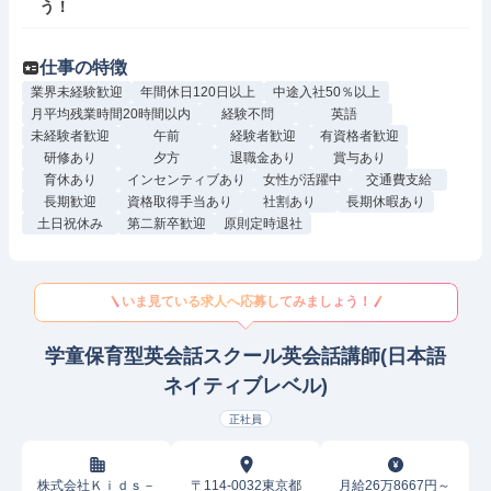
う！
仕事の特徴
業界未経験歓迎
年間休日120日以上
中途入社50％以上
月平均残業時間20時間以内
経験不問
英語
未経験者歓迎
午前
経験者歓迎
有資格者歓迎
研修あり
夕方
退職金あり
賞与あり
育休あり
インセンティブあり
女性が活躍中
交通費支給
長期歓迎
資格取得手当あり
社割あり
長期休暇あり
土日祝休み
第二新卒歓迎
原則定時退社
いま見ている求人へ応募してみましょう！
学童保育型英会話スクール英会話講師(日本語
ネイティブレベル)
正社員
株式会社Ｋｉｄｓ－
〒114-0032東京都
月給26万8667円～