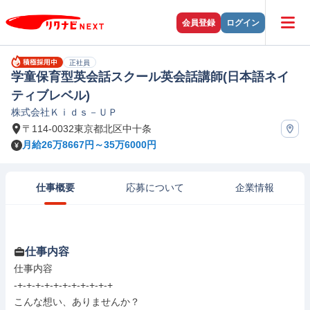
会員登録
ログイン
正社員
学童保育型英会話スクール英会話講師(日本語ネイ
ティブレベル)
株式会社Ｋｉｄｓ－ＵＰ
〒114-0032東京都北区中十条
月給26万8667円～35万6000円
仕事概要
応募について
企業情報
仕事内容
仕事内容

-+-+-+-+-+-+-+-+-+-+-+

こんな想い、ありませんか？
