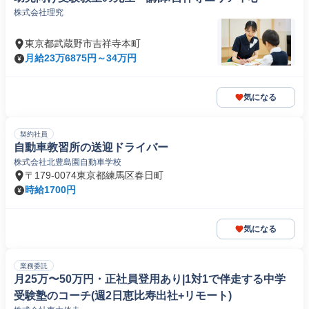
株式会社理究
東京都武蔵野市吉祥寺本町
月給23万6875円～34万円
気になる
契約社員
自動車教習所の送迎ドライバー
株式会社北豊島園自動車学校
〒179-0074東京都練馬区春日町
時給1700円
気になる
業務委託
月25万〜50万円・正社員登用あり|1対1で伴走する中学
受験塾のコーチ(週2日恵比寿出社+リモート)