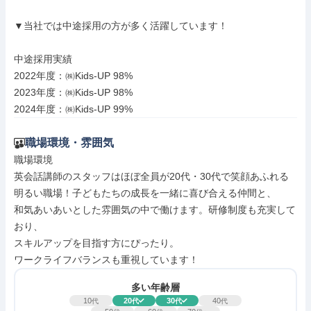
▼当社では中途採用の方が多く活躍しています！

中途採用実績

2022年度：㈱Kids-UP 98%

2023年度：㈱Kids-UP 98%

2024年度：㈱Kids-UP 99%
職場環境・雰囲気
職場環境

英会話講師のスタッフはほぼ全員が20代・30代で笑顔あふれる
明るい職場！子どもたちの成長を一緒に喜び合える仲間と、

和気あいあいとした雰囲気の中で働けます。研修制度も充実して
おり、

スキルアップを目指す方にぴったり。

ワークライフバランスも重視しています！
多い年齢層
10
20
30
40
代
代
代
代