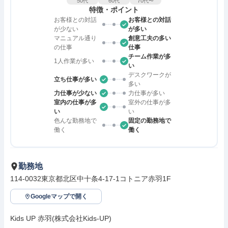
50
60
70
代
代
代〜
特徴・ポイント
お客様との対話
お客様との対話
が少ない
が多い
マニュアル通り
創意工夫の多い
の仕事
仕事
チーム作業が多
1人作業が多い
い
デスクワークが
立ち仕事が多い
多い
力仕事が少ない
力仕事が多い
室内の仕事が多
室外の仕事が多
い
い
色んな勤務地で
固定の勤務地で
働く
働く
勤務地
114-0032東京都北区中十条4-17-1コトニア赤羽1F
Googleマップで開く
Kids UP 赤羽(株式会社Kids-UP)
