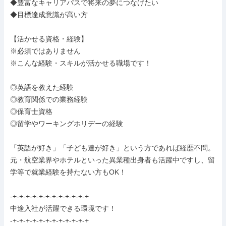
◆豊富なキャリアパスで将来の夢につなげたい

◆目標達成意識が高い方

【活かせる資格・経験】

※必須ではありません

※こんな経験・スキルが活かせる職場です！

◎英語を教えた経験

◎教育関係での業務経験

◎保育士資格

◎留学やワーキングホリデーの経験

「英語が好き」「子ども達が好き」という方であれば経歴不問。

元・航空業界やホテルといった異業種出身者も活躍中ですし、留
学等で就業経験を持たない方もOK！

-+-+-+-+-+-+-+-+-+-+-+-+

中途入社が活躍できる環境です！

-+-+-+-+-+-+-+-+-+-+-+-+
