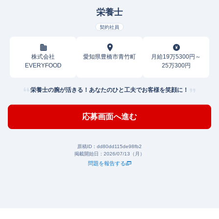
栄養士
契約社員
株式会社
愛知県豊橋市青竹町
月給19万5300円～
EVERYFOOD
25万300円
栄養士の腕が活きる！あなたのひと工夫でお客様を笑顔に！
応募画面へ進む
原稿ID：
dd80dd115de98fb2
掲載開始日：
2026/07/13（月）
問題を報告する