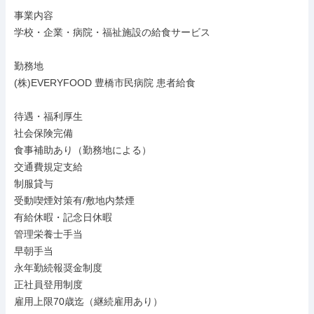
事業内容

学校・企業・病院・福祉施設の給食サービス

勤務地

(株)EVERYFOOD 豊橋市民病院 患者給食

待遇・福利厚生

社会保険完備

食事補助あり（勤務地による）

交通費規定支給

制服貸与

受動喫煙対策有/敷地内禁煙

有給休暇・記念日休暇

管理栄養士手当

早朝手当

永年勤続報奨金制度

正社員登用制度

雇用上限70歳迄（継続雇用あり）
