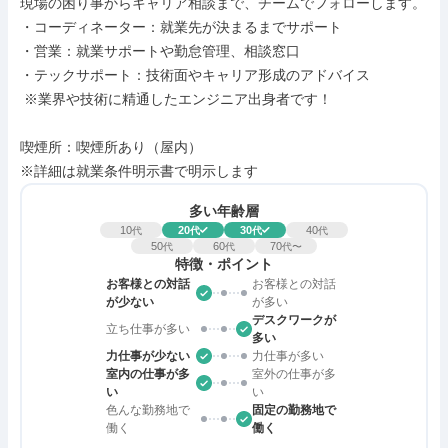
現場の困り事からキャリア相談まで、チームでフォローします。

・コーディネーター：就業先が決まるまでサポート

・営業：就業サポートや勤怠管理、相談窓口

・テックサポート：技術面やキャリア形成のアドバイス

 ※業界や技術に精通したエンジニア出身者です！

喫煙所：喫煙所あり（屋内）

※詳細は就業条件明示書で明示します
多い年齢層
10
20
30
40
代
代
代
代
50
60
70
代
代
代〜
特徴・ポイント
お客様との対話
お客様との対話
が少ない
が多い
デスクワークが
立ち仕事が多い
多い
力仕事が少ない
力仕事が多い
室内の仕事が多
室外の仕事が多
い
い
色んな勤務地で
固定の勤務地で
働く
働く