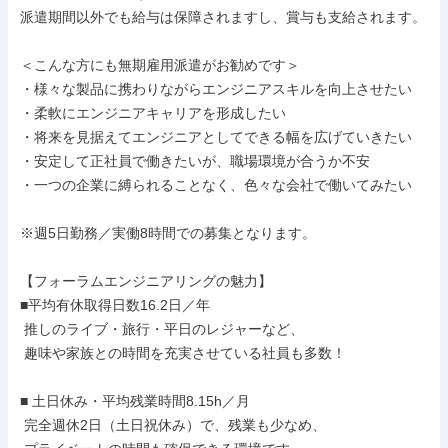
派遣期間以外でも給与は保障されますし、賞与も支給されます。

＜こんな方にも無期雇用派遣がお勧めです＞

・様々な製品に携わりながらエンジニアスキルを向上させたい

・柔軟にエンジニアキャリアを形成したい

・将来を見据えてエンジニアとしてできる幅を広げていきたい

・安定して正社員で働きたいが、職場環境が合うか不安

・一つの企業に縛られることなく、色々な会社で働いてみたい

※週5日勤務／実働8時間での募集となります。

【フォーラムエンジニアリングの魅力】

■平均有休取得日数16.2日／年

 推しのライブ・旅行・平日のレジャーなど、

 趣味や家族との時間を充実させている社員も多数！

■ 土日休み・平均残業時間8.15h／月

 完全週休2日（土日祝休み）で、残業も少なめ、
