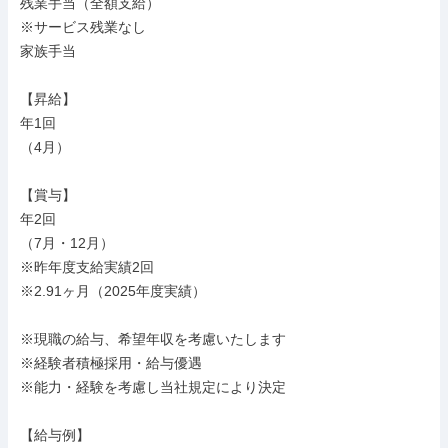
残業手当（全額支給）

※サービス残業なし

家族手当

【昇給】

年1回

（4月）

【賞与】

年2回

（7月・12月）

※昨年度支給実績2回

※2.91ヶ月（2025年度実績）

※現職の給与、希望年収を考慮いたします

※経験者積極採用・給与優遇

※能力・経験を考慮し当社規定により決定

【給与例】
