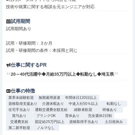
技術や就業に関する相談を元エンジニアが対応
試用期間
試用期間あり

試用・研修期間：３か月

仕事に関するPR
20～40代活躍中◆月給35万円以上◆転勤なし◆埼玉県
仕事の特徴
業界未経験歓迎
無期雇用派遣
年間休日120日以上
資格取得支援あり
介護休暇あり
中途入社50％以上
転勤なし
住宅手当あり
通勤交通費全額支給
経験者歓迎
研修あり
賞与あり
ブランクOK
育休あり
完全週休2日制
交通費支給
固定給25万円以上
資格取得手当あり
土日祝休み
第二新卒歓迎
ノルマなし