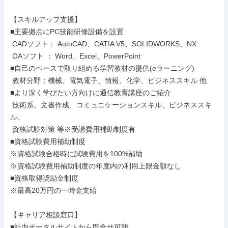
【スキルアップ支援】

■主要拠点にPC技能研修設備を設置

 CADソフト： AutoCAD、CATIA V5、SOLIDWORKS、NX

 OAソフト ： Word、Excel、PowerPoint

■自己のペースで取り組める学習教材の提供(eラーニング)

 教材分野：機械、電気電子、情報、化学、ビジネススキル 他

■より深く学びたい方向けに通信教育講座のご紹介

 技術系、文書作成、コミュニケーションスキル、ビジネススキ
ル、

 資格試験対策 等※受講費用補助制度有

■資格試験費用補助制度

※資格試験合格時に試験費用を100%補助

※資格試験費用補助制度の年度内の利用上限金額なし

■資格取得奨励金制度

※最高20万円の一時金支給

【キャリア相談窓口】

■社内ポータルサイトから問合せ可能
