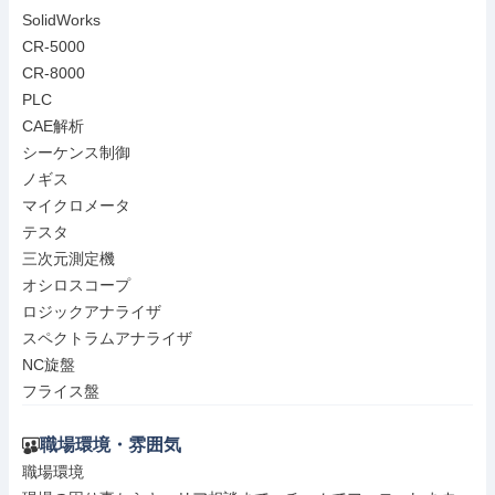
SolidWorks

CR-5000

CR-8000

PLC

CAE解析

シーケンス制御

ノギス

マイクロメータ

テスタ

三次元測定機

オシロスコープ

ロジックアナライザ

スペクトラムアナライザ

NC旋盤

フライス盤
職場環境・雰囲気
職場環境
