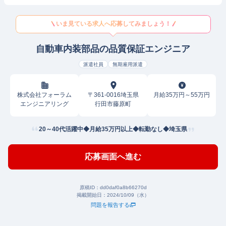
いま見ている求人へ応募してみましょう！
自動車内装部品の品質保証エンジニア
派遣社員
無期雇用派遣
株式会社フォーラム
〒361-0016埼玉県
月給35万円～55万円
エンジニアリング
行田市藤原町
20～40代活躍中◆月給35万円以上◆転勤なし◆埼玉県
応募画面へ進む
原稿ID：
dd0daf0a8b66270d
掲載開始日：
2024/10/09（水）
問題を報告する