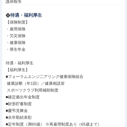
護休暇等
待遇・福利厚生
【保険制度】

・雇用保険

・労災保険

・健康保険

・厚生年金

待遇・福利厚生

【福利厚生】

■フォーラムエンジ二アリング健康保険組合

 健康診断（年1回）／健康相談室

 スポーツクラブ利用補助制度

■確定拠出年金制度

■財形貯蓄制度

■慶弔見舞金

■永年勤続表彰

■定年制度（満60歳） ※再雇用制度あり（65歳まで）
