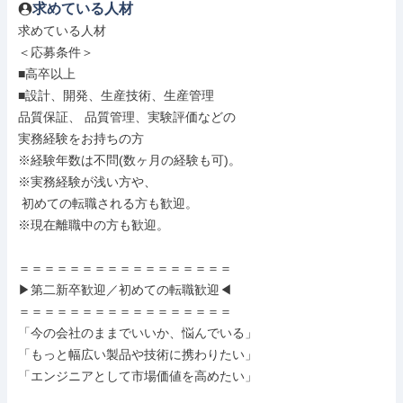
求めている人材
求めている人材

＜応募条件＞

■高卒以上

■設計、開発、生産技術、生産管理

品質保証、 品質管理、実験評価などの

実務経験をお持ちの方

※経験年数は不問(数ヶ月の経験も可)。

※実務経験が浅い方や、

 初めての転職される方も歓迎。

※現在離職中の方も歓迎。

＝＝＝＝＝＝＝＝＝＝＝＝＝＝＝＝＝

▶第二新卒歓迎／初めての転職歓迎◀

＝＝＝＝＝＝＝＝＝＝＝＝＝＝＝＝＝

「今の会社のままでいいか、悩んでいる」

「もっと幅広い製品や技術に携わりたい」

「エンジニアとして市場価値を高めたい」
