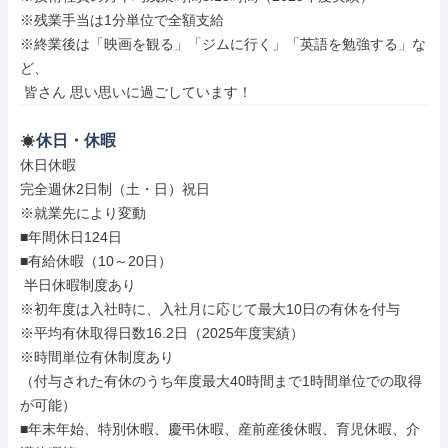
※残業手当は1分単位で全額支給

※終業後は「映画を観る」「ジムに行く」「英語を勉強する」な
ど、

 皆さん 思い思いに過ごしています！
休日・休暇
休日休暇

完全週休2日制（土・日）祝日

※就業先により変動

■年間休日124日

■有給休暇（10～20日）

 半日休暇制度あり

※初年度は入社時に、入社月に応じて最大10日の有休を付与

※平均有休取得日数16.2日（2025年度実績）

※時間単位有休制度あり

（付与された有休のうち年度最大40時間まで1時間単位での取得
が可能）

■年末年始、特別休暇、慶弔休暇、産前産後休暇、育児休暇、介