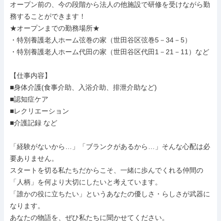
オープン前の、今の段階から法人の他施設で研修を受けながら勤
務することができます！

★オープンまでの勤務場所★

・特別養護老人ホーム弦巻の家（世田谷区弦巻5－34－5）

・特別養護老人ホーム代田の家（世田谷区代田1－21－11）など

【仕事内容】

■身体介護(食事介助、入浴介助、排泄介助など)

■認知症ケア

■レクリエーション

■介護記録 など

「経験がないから…」「ブランクがあるから…」そんな心配は必
要ありません。

スタートを切る私たちだからこそ、一緒に歩んでくれる仲間の
「人柄」を何より大切にしたいと考えています。

「誰かの役に立ちたい」というあなたの優しさ・らしさが武器に
なります。

あなたの物語を、ぜひ私たちに聞かせてください。
