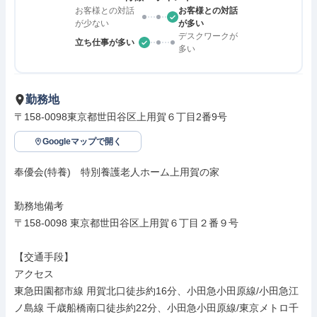
お客様との対話
お客様との対話
が少ない
が多い
デスクワークが
立ち仕事が多い
多い
勤務地
〒158-0098東京都世田谷区上用賀６丁目2番9号
Googleマップで開く
奉優会(特養)　特別養護老人ホーム上用賀の家

勤務地備考

〒158-0098 東京都世田谷区上用賀６丁目２番９号

【交通手段】

アクセス

東急田園都市線 用賀北口徒歩約16分、小田急小田原線/小田急江
ノ島線 千歳船橋南口徒歩約22分、小田急小田原線/東京メトロ千