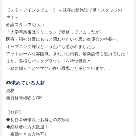
【スタッフインタビュー】 ～既存の新施設で働くスタッフの
声！～

介護スタッフIさん：

「大学卒業後はクリニックで勤務していましたが

医療・福祉分野にもっと関わりたいと思い奉優会の特養へ。

オープニング施設という点にも惹かれましたし

アットホームな雰囲気、きれいな内装、最新設備も魅力でした！

また、多様なバックグラウンドを持つ職員と

一緒に働くことで学びが多い職場だと感じています。」
求めている人材
資格

無資格未経験もOK！

【歓迎】

◆初任者研修以上お持ちの方歓迎！

◆経験者の方大歓迎！

（夜勤できる方尚可）
