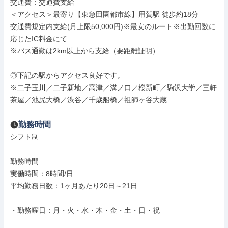
交通費：交通費支給

＜アクセス＞最寄り【東急田園都市線】用賀駅 徒歩約18分

交通費規定内支給(月上限50,000円)※最安のルート※出勤回数に
応じたIC料金にて

※バス通勤は2km以上から支給（要距離証明）

◎下記の駅からアクセス良好です。

※二子玉川／二子新地／高津／溝ノ口／桜新町／駒沢大学／三軒
茶屋／池尻大橋／渋谷／千歳船橋／祖師ヶ谷大蔵
勤務時間
シフト制

勤務時間

実働時間：8時間/日

平均勤務日数：1ヶ月あたり20日～21日

・勤務曜日：月・火・水・木・金・土・日・祝
