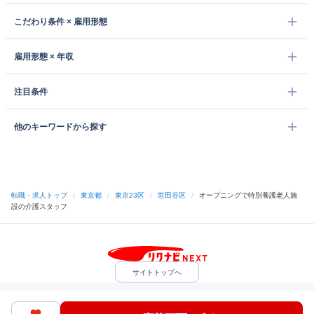
こだわり条件 × 雇用形態
雇用形態 × 年収
注目条件
他のキーワードから探す
転職・求人トップ
/
東京都
/
東京23区
/
世田谷区
/
オープニングで特別養護老人施
設の介護スタッフ
サイトトップへ
中途採用をご検討の企業様
利用規約・プライバシーポリシー
サイトマップ