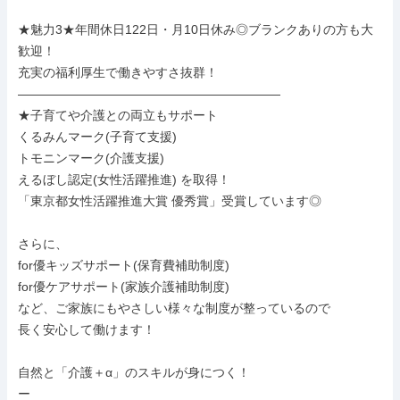
★魅力3★年間休日122日・月10日休み◎ブランクありの方も大
歓迎！

充実の福利厚生で働きやすさ抜群！

―――――――――――――――――――――

★子育てや介護との両立もサポート

くるみんマーク(子育て支援)

トモニンマーク(介護支援)

えるぼし認定(女性活躍推進) を取得！

「東京都女性活躍推進大賞 優秀賞」受賞しています◎

さらに、

for優キッズサポート(保育費補助制度)

for優ケアサポート(家族介護補助制度)

など、ご家族にもやさしい様々な制度が整っているので

長く安心して働けます！

自然と「介護＋α」のスキルが身につく！

ー
