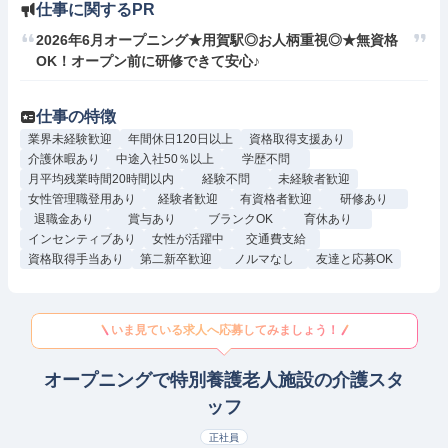
仕事に関するPR
2026年6月オープニング★用賀駅◎お人柄重視◎★無資格
OK！オープン前に研修できて安心♪
仕事の特徴
業界未経験歓迎
年間休日120日以上
資格取得支援あり
介護休暇あり
中途入社50％以上
学歴不問
月平均残業時間20時間以内
経験不問
未経験者歓迎
女性管理職登用あり
経験者歓迎
有資格者歓迎
研修あり
退職金あり
賞与あり
ブランクOK
育休あり
インセンティブあり
女性が活躍中
交通費支給
資格取得手当あり
第二新卒歓迎
ノルマなし
友達と応募OK
いま見ている求人へ応募してみましょう！
オープニングで特別養護老人施設の介護スタ
ッフ
正社員