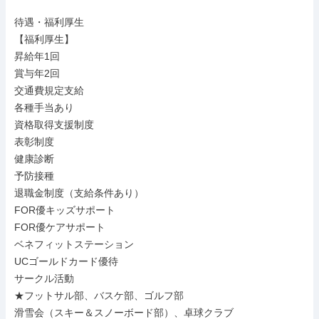
待遇・福利厚生

【福利厚生】

昇給年1回

賞与年2回

交通費規定支給

各種手当あり

資格取得支援制度

表彰制度

健康診断

予防接種

退職金制度（支給条件あり）

FOR優キッズサポート

FOR優ケアサポート

ベネフィットステーション

UCゴールドカード優待

サークル活動

★フットサル部、バスケ部、ゴルフ部

滑雪会（スキー＆スノーボード部）、卓球クラブ
