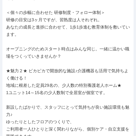
＜個々の歩幅に合わせた 研修制度・フォロー体制＞

研修の目安は3ヶ月ですが、習熟度は人それぞれ。

あなたの成長と進捗に合わせて、1歩1歩進む教育体制を敷いてい
ます。

オープニングのためスタート時点はみんな同じ。一緒に温かい職
場をつくっていきませんか？

★魅力２★ ピカピカで開放的な施設♪介護機器も活用で気持ちよ
く働ける！

地域に根差した定員29名の、少人数の特別養護老人ホーム★

1ユニット14～15名の少人数制で全居室が個室です。

新設したばかりで、スタッフにとって気持ちが良い施設環境も魅
力♪

ゆったりとしたフロアのつくりで、

ご利用者一人ひとりと深く関わりながら、個別ケア・自立支援を