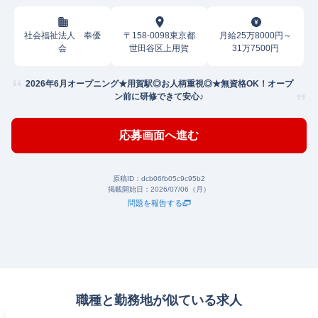
社会福祉法人 奉優
〒158-0098東京都
月給25万8000円～
会
世田谷区上用賀
31万7500円
2026年6月オープニング★用賀駅◎お人柄重視◎★無資格OK！オープ
ン前に研修できて安心♪
応募画面へ進む
原稿ID：
dcb06fb05c9c95b2
掲載開始日：
2026/07/06（月）
問題を報告する
職種と勤務地が似ている求人