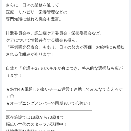
さらに、日々の業務を通して

医療・リハビリ・栄養管理などの

専門知識に触れる機会も豊富。

排泄委員会や、認知症ケア委員会・栄養委員会など、

ケアについて情報共有する機会も盛ん。

「事例研究発表会」もあり、日々の努力が評価・お給料にも反映
される仕組みがあります！

自然と「介護＋α」のスキルが身につき、将来的な選択肢も広が
ります！

★魅力4★風通しの良いチーム運営！連携してみんなで支えるケ
ア◎

★オープニングメンバーで同期もいて心強い！

―――――――――――――――――――――

既存施設では18歳から70歳まで

幅広い世代のスタッフが活躍中！
