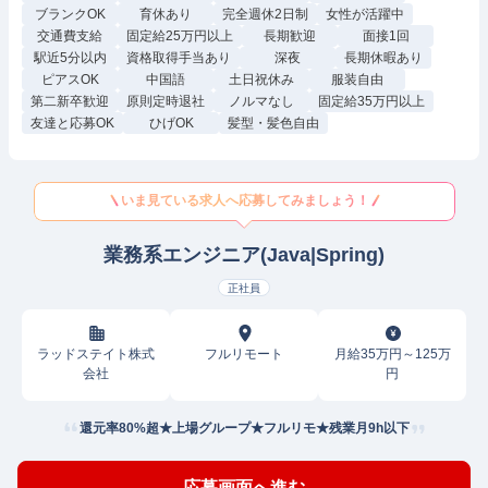
ブランクOK
育休あり
完全週休2日制
女性が活躍中
交通費支給
固定給25万円以上
長期歓迎
面接1回
駅近5分以内
資格取得手当あり
深夜
長期休暇あり
ピアスOK
中国語
土日祝休み
服装自由
第二新卒歓迎
原則定時退社
ノルマなし
固定給35万円以上
友達と応募OK
ひげOK
髪型・髪色自由
いま見ている求人へ応募してみましょう！
業務系エンジニア(Java|Spring)
正社員
ラッドステイト株式
フルリモート
月給35万円～125万
会社
円
還元率80%超★上場グループ★フルリモ★残業月9h以下
応募画面へ進む