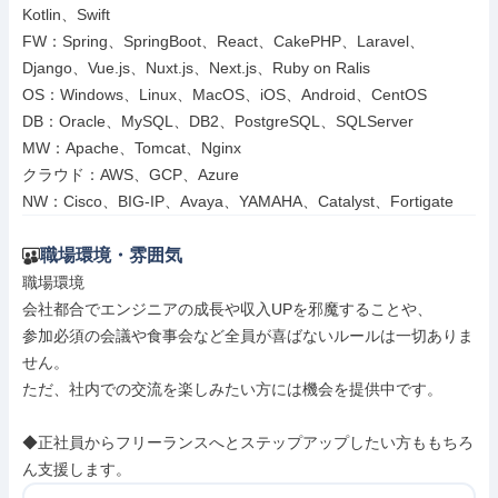
Kotlin、Swift

FW：Spring、SpringBoot、React、CakePHP、Laravel、
Django、Vue.js、Nuxt.js、Next.js、Ruby on Ralis

OS：Windows、Linux、MacOS、iOS、Android、CentOS

DB：Oracle、MySQL、DB2、PostgreSQL、SQLServer

MW：Apache、Tomcat、Nginx

クラウド：AWS、GCP、Azure

NW：Cisco、BIG-IP、Avaya、YAMAHA、Catalyst、Fortigate
職場環境・雰囲気
職場環境

会社都合でエンジニアの成長や収入UPを邪魔することや、

参加必須の会議や食事会など全員が喜ばないルールは一切ありま
せん。

ただ、社内での交流を楽しみたい方には機会を提供中です。

◆正社員からフリーランスへとステップアップしたい方ももちろ
ん支援します。