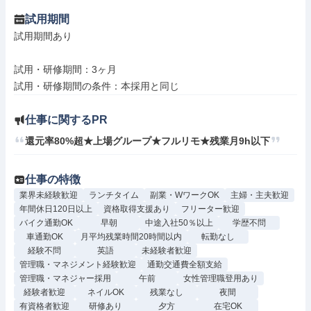
試用期間
試用期間あり

試用・研修期間：3ヶ月

仕事に関するPR
還元率80%超★上場グループ★フルリモ★残業月9h以下
仕事の特徴
業界未経験歓迎
ランチタイム
副業・WワークOK
主婦・主夫歓迎
年間休日120日以上
資格取得支援あり
フリーター歓迎
バイク通勤OK
早朝
中途入社50％以上
学歴不問
車通勤OK
月平均残業時間20時間以内
転勤なし
経験不問
英語
未経験者歓迎
管理職・マネジメント経験歓迎
通勤交通費全額支給
管理職・マネジャー採用
午前
女性管理職登用あり
経験者歓迎
ネイルOK
残業なし
夜間
有資格者歓迎
研修あり
夕方
在宅OK