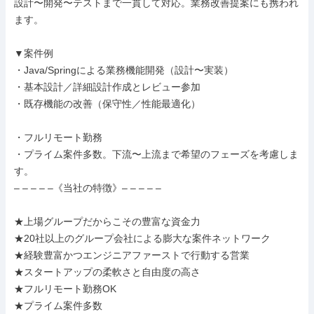
設計〜開発〜テストまで一貫して対応。業務改善提案にも携われ
ます。

▼案件例

・Java/Springによる業務機能開発（設計〜実装）

・基本設計／詳細設計作成とレビュー参加

・既存機能の改善（保守性／性能最適化）

・フルリモート勤務

・プライム案件多数。下流〜上流まで希望のフェーズを考慮しま
す。

– – – – –《当社の特徴》– – – – –

★上場グループだからこその豊富な資金力

★20社以上のグループ会社による膨大な案件ネットワーク

★経験豊富かつエンジニアファーストで行動する営業

★スタートアップの柔軟さと自由度の高さ

★フルリモート勤務OK

★プライム案件多数
