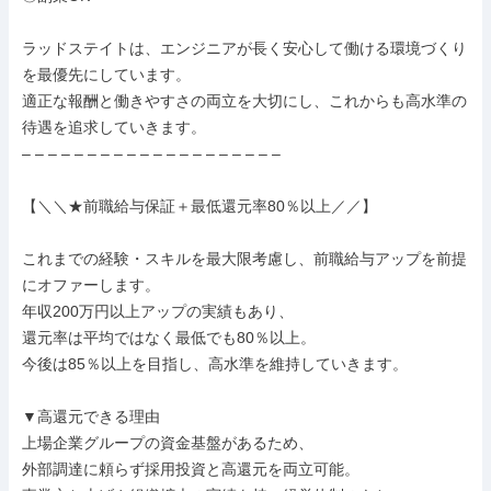
ラッドステイトは、エンジニアが長く安心して働ける環境づくり
を最優先にしています。

適正な報酬と働きやすさの両立を大切にし、これからも高水準の
待遇を追求していきます。

– – – – – – – – – – – – – – – – – – – –

【＼＼★前職給与保証＋最低還元率80％以上／／】

これまでの経験・スキルを最大限考慮し、前職給与アップを前提
にオファーします。

年収200万円以上アップの実績もあり、

還元率は平均ではなく最低でも80％以上。

今後は85％以上を目指し、高水準を維持していきます。

▼高還元できる理由

上場企業グループの資金基盤があるため、

外部調達に頼らず採用投資と高還元を両立可能。
