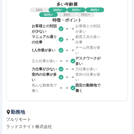
多い年齢層
10
20
30
40
代
代
代
代
50
60
70
代
代
代〜
特徴・ポイント
お客様との対話
お客様との対話
が少ない
が多い
マニュアル通り
創意工夫の多い
の仕事
仕事
チーム作業が多
1人作業が多い
い
デスクワークが
立ち仕事が多い
多い
力仕事が少ない
力仕事が多い
室内の仕事が多
室外の仕事が多
い
い
色んな勤務地で
固定の勤務地で
働く
働く
勤務地
フルリモート

ラッドステイト株式会社