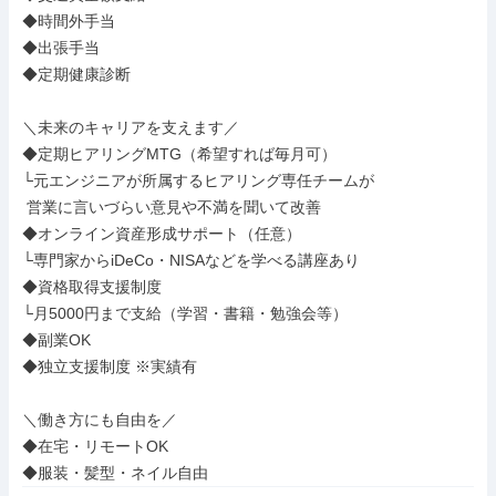
◆時間外手当

◆出張手当

◆定期健康診断

＼未来のキャリアを支えます／

◆定期ヒアリングMTG（希望すれば毎月可）

└元エンジニアが所属するヒアリング専任チームが

 営業に言いづらい意見や不満を聞いて改善

◆オンライン資産形成サポート（任意）

└専門家からiDeCo・NISAなどを学べる講座あり

◆資格取得支援制度

└月5000円まで支給（学習・書籍・勉強会等）

◆副業OK

◆独立支援制度 ※実績有

＼働き方にも自由を／

◆在宅・リモートOK

◆服装・髪型・ネイル自由