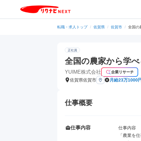
転職・求人トップ
/
佐賀県
/
佐賀市
/
全国の
正社員
全国の農家から学べ
YUIME株式会社
企業リサーチ
佐賀県佐賀市
月給23万1000
仕事概要
仕事内容
仕事内容

「農業を仕