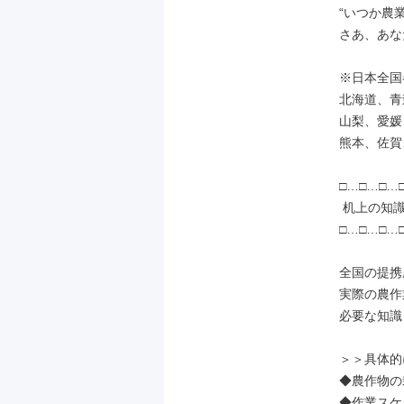
“いつか農業
さあ、あな
※日本全国
北海道、青
山梨、愛媛
熊本、佐賀
□…□…□…□
 机上の知識より、まずは“現場”。

□…□…□…□
全国の提携
実際の農作
必要な知識
＞＞具体的
◆農作物の
◆作業スケ