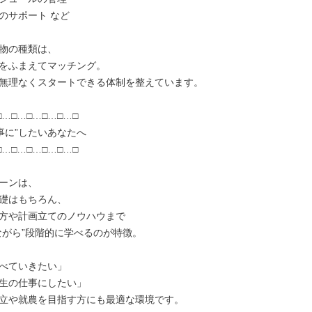
のサポート など

物の種類は、

をふまえてマッチング。

無理なくスタートできる体制を整えています。

…□…□…□…□…□

…□…□…□…□…□

ーンは、

礎はもちろん、

方や計画立てのノウハウまで

ながら”段階的に学べるのが特徴。

べていきたい」

生の仕事にしたい」

立や就農を目指す方にも最適な環境です。
