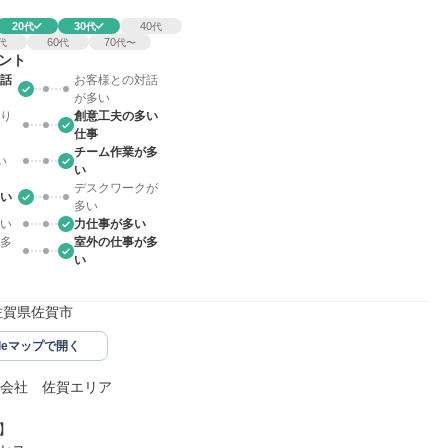
20
30
40
代
代
代
60
70
代
代
代〜
ント
話
お客様との対話
が多い
り
創意工夫の多い
仕事
チーム作業が多
い
い
デスクワークが
い
多い
い
力仕事が多い
多
室外の仕事が多
い
70佐賀県佐賀市
gleマップで開く
式会社　佐賀エリア


