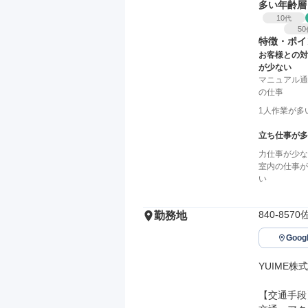
多い年齢層
10
代
50
特徴・ポイ
お客様との対
が少ない
マニュアル通
の仕事
1人作業が多
立ち仕事が多
力仕事が少な
室内の仕事が
い
840-85
勤務地
Goo
YUIME株
【交通手段】