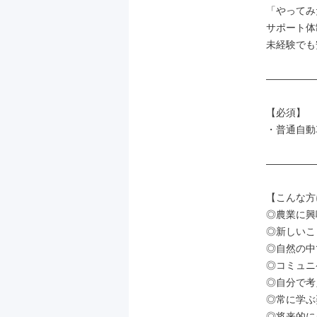
「やってみ
サポート体
未経験でも
―――――
【必須】

・普通自動
―――――
【こんな方
◎農業に興
◎新しいこ
◎自然の中
◎コミュニ
◎自分で考
◎常に学ぶ
◎将来的に