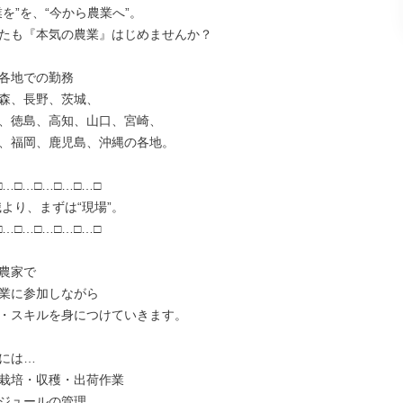
を”を、“今から農業へ”。

たも『本気の農業』はじめませんか？

各地での勤務

森、長野、茨城、

、徳島、高知、山口、宮崎、

、福岡、鹿児島、沖縄の各地。

…□…□…□…□…□

…□…□…□…□…□

農家で

業に参加しながら

・スキルを身につけていきます。

には…

栽培・収穫・出荷作業

ジュールの管理
