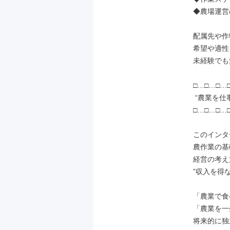
◆農場運営
配属先や作
希望や適性
未経験でも
□…□…□…□
 “農業を仕事に”したいあなたへ

□…□…□…□
このインタ
農作業の基
経営の考え
”収入を得
「農業で食
「農業を一
将来的に独