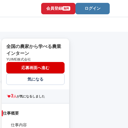
会員登録
ログイン
無料
全国の農家から学べる農業
インターン
YUIME株式会社
応募画面へ進む
気になる
3
人
が気になるしました
仕事概要
仕事内容