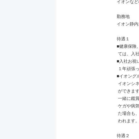
イオンなど
勤務地

イオン静内店
待遇１

■健康保険
 ては、入社後すぐに加入いただけます。

■入社お祝
 １年頑張って働くと３万円が支給されます

■イオング
 イオンシネマなら700円で映画を見ること

 ができます。本人だけでなく家族や友人と

 一緒に鑑賞もできます。

 ケガや病気をしたり、弔事が発生したりし

 た場合も、共済組合から一定の金額が支払

 われます。

待遇２
