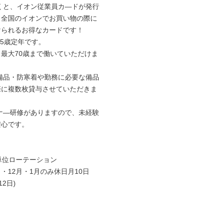
くと、イオン従業員カ―ドが発行

5歳定年です。

備品・防寒着や勤務に必要な備品

ナ―研修がありますので、未経験

単位ローテーション

月・12月・1月のみ休日月10日

2日)
