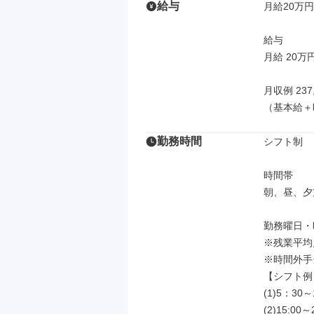
給与
月給20万円～
給与

月給 20万円
月収例 237,
（基本給＋
勤務時間
シフト制

時間帯

朝、昼、夕
勤務曜日・
※残業平均月
※時間外手当
【シフト例】
(1)5：30～1
(2)15:00～