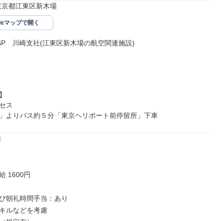
82東京都江東区新木場
gleマップで開く
SP　川崎支社(江東区新木場の航空関連施設)





セス

」よりバス約５分「東京ヘリポート前停留所」下車


 1600円

び朝礼時間手当：あり

キルなどを考慮
