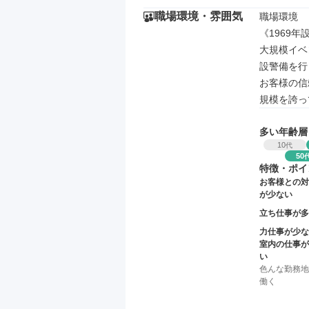
職場環境・雰囲気
職場環境

《1969
大規模イベ
設警備を行
お客様の信
規模を誇っ
多い年齢層
10
代
50
特徴・ポイ
お客様との対
が少ない
立ち仕事が多
力仕事が少な
室内の仕事が
い
色んな勤務地
働く