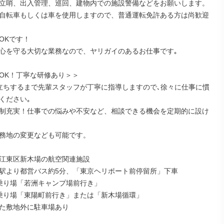
立哨、出入管理、巡回、建物内での施設警備などをお願いします。

自転車もしくは車を使用しますので、普通運転免許ある方は尚歓迎
Kです！

心を守る大切な業務なので、ヤリガイのあるお仕事です｡

OK！丁寧な研修あり＞＞

立ちするまで先輩スタッフが丁寧に指導しますので､徐々に仕事に慣 
ください｡

制充実！仕事での悩みや不安など、相談できる機会を定期的に設け
務地の変更なども可能です。

江東区新木場の航空関連施設

駅より都営バス約5分、「東京ヘリポート前停留所」下車

乗り場「若洲キャンプ場前行き」

乗り場「東陽町前行き」または「新木場循環」

た敷地外に駐車場あり
