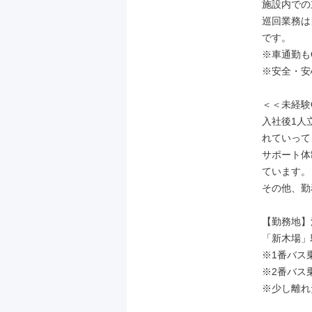
施設内での
巡回業務は
です。

※車通勤もO
※安全・安
＜＜未経験
入社後1人
れていって
サポート体
ています。

その他、勤
【勤務地】
「新木場」
※1番バス
※2番バス
※少し離れ