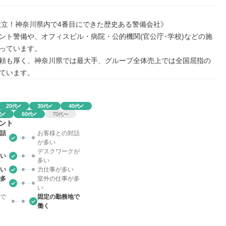
年設立！神奈川県内で4番目にできた歴史ある警備会社》

ント警備や、オフィスビル・病院・公的機関(官公庁･学校)などの施
っています。

頼も厚く、神奈川県では最大手、グループ全体売上では全国屈指の
ています。
20
30
40
代
代
代
60
70
代
代
代〜
ント
話
お客様との対話
が多い
デスクワークが
い
多い
い
力仕事が多い
多
室外の仕事が多
い
で
固定の勤務地で
働く