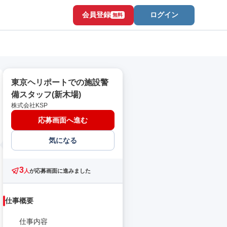
会員登録
ログイン
無料
東京ヘリポートでの施設警
備スタッフ(新木場)
株式会社KSP
応募画面へ進む
気になる
3
人
が応募画面に進みました
仕事概要
仕事内容