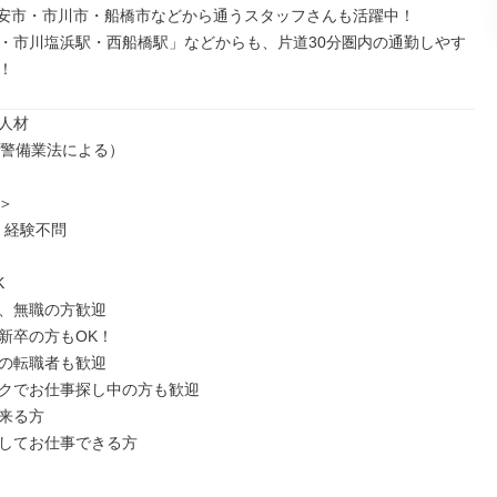
安市・市川市・船橋市などから通うスタッフさんも活躍中！

・市川塩浜駅・西船橋駅」などからも、片道30分圏内の通勤しやす
！
人材

（警備業法による）



経験不問



、無職の方歓迎

新卒の方もOK！

の転職者も歓迎

クでお仕事探し中の方も歓迎

来る方

してお仕事できる方
