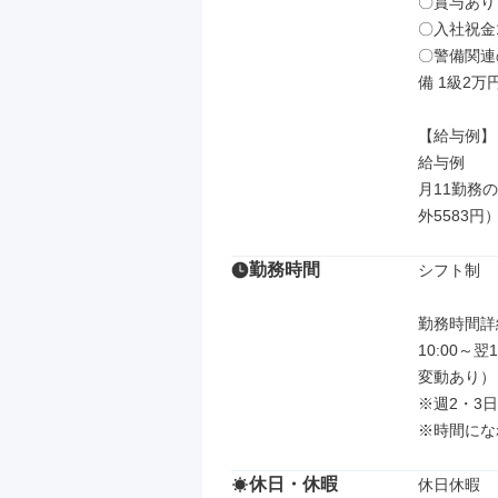
〇賞与あり
〇入社祝金
〇警備関連
備 1級2万円
【給与例】

給与例

月11勤務の
外5583円
勤務時間
シフト制

勤務時間詳細
10:00～
変動あり）

※週2・3
※時間にな
休日・休暇
休日休暇
