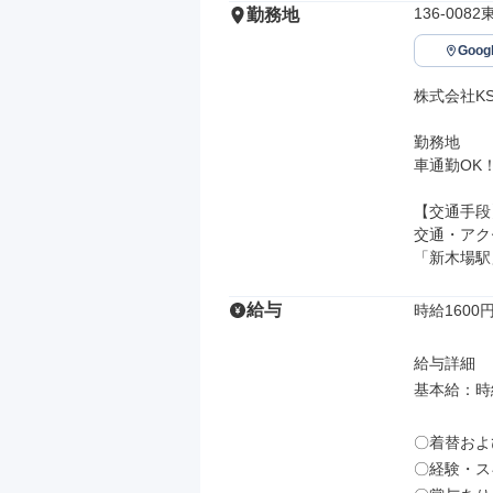
136-00
勤務地
Goo
株式会社K
勤務地

車通勤OK！
【交通手段】
交通・アク
「新木場駅
給与
時給1600円
給与詳細

基本給：時給
〇着替およ
〇経験・ス