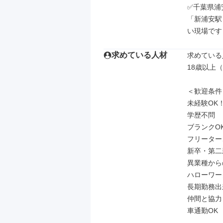
✅千葉県浦
「新浦安駅
い現場です
求めている人材
求めている
18歳以上
＜歓迎条件＞
未経験OK！
学歴不問

ブランクOK
フリーター
新卒・第二
異業種から
ハローワー
長期勤務出
仲間と協力
車通勤OK