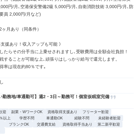
,000円/月､空港保安警備2級 5,000円/月､自衛消防技術 3,000円/月､防
 2,000円/月など)

2ヶ月あり（同条件）

得支援あり！収入アップも可能 》

したらその分手当に上乗せされますし､受験費用は全額会社負担！

戦することが可能な上､頑張りはしっかり給与で還元します。

得率は現在約80％です｡
し
い勤務地/車通勤可】週2・3日～勤務可！個室仮眠室完備
歓迎
副業・WワークOK
資格取得支援あり
フリーター歓迎
0％以上
学歴不問
車通勤OK
経験不問
未経験者歓迎
ブランクOK
交通費支給
資格取得手当あり
第二新卒歓迎
し