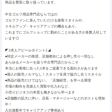
商品を豊富に取り扱っています。

中古ゴルフ用品専門店ならではの

ゴルフファンに喜んでいただける接客スタイルや、

スキルアップ・キャリアアップの機会もあり、

これまでにゴルフショップに勤めたことがある方が多数入社して
います◎

◤∥求人アピールポイント∥◢

●特定メーカーの推奨、店舗都合による押し売り一切なし

あらゆるメーカーを扱う中古専門店だからこそ

本当にお客様に合った1本をご提案できる面白さがあります

●個人の販売ノルマなし！スタッフ全員で協力し合うスタイル

●商品の販売だけではない、「店舗経営」を学べる環境

市場の動向を見据えた買取や仕入れなど、

小売りビジネスの本質も働きながら学べます

●店舗数の拡大に伴い、店長・マネージャーなどのポストも増加
中！

入社後数年でキャリアアップ事例あり
