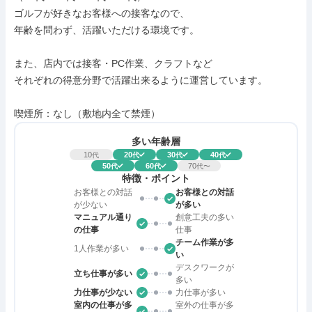
ゴルフが好きなお客様への接客なので、

年齢を問わず、活躍いただける環境です。

また、店内では接客・PC作業、クラフトなど

それぞれの得意分野で活躍出来るように運営しています。

喫煙所：なし（敷地内全て禁煙）
多い年齢層
10
20
30
40
代
代
代
代
50
60
70
代
代
代〜
特徴・ポイント
お客様との対話
お客様との対話
が少ない
が多い
マニュアル通り
創意工夫の多い
の仕事
仕事
チーム作業が多
1人作業が多い
い
デスクワークが
立ち仕事が多い
多い
力仕事が少ない
力仕事が多い
室内の仕事が多
室外の仕事が多