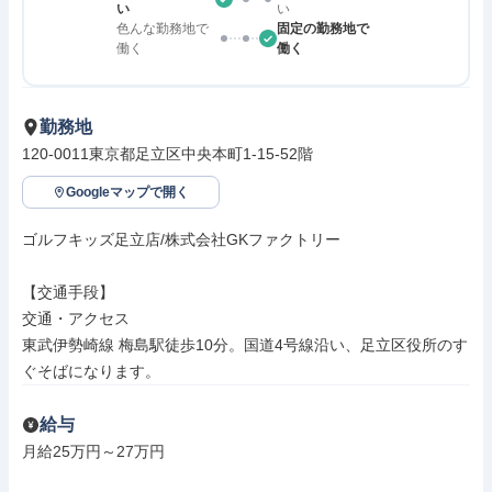
い
い
色んな勤務地で
固定の勤務地で
働く
働く
勤務地
120-0011東京都足立区中央本町1-15-52階
Googleマップで開く
ゴルフキッズ足立店/株式会社GKファクトリー

【交通手段】

交通・アクセス

東武伊勢崎線 梅島駅徒歩10分。国道4号線沿い、足立区役所のす
ぐそばになります。
給与
月給25万円～27万円
