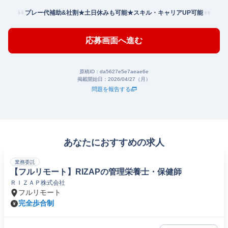
プレー代補助&社割★土日休みも可能★スキル・キャリアUP可能
応募画面へ進む
原稿ID：
da5627e5e7aeae6e
掲載開始日：
2026/04/27（月）
問題を報告する
あなたにおすすめの求人
業務委託
【フルリモート】RIZAPの管理栄養士・保健師
ＲＩＺＡＰ株式会社
フルリモート
完全歩合制