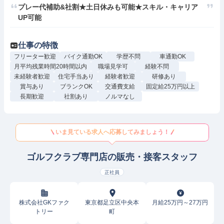
プレー代補助&社割★土日休みも可能★スキル・キャリア
UP可能
仕事の特徴
フリーター歓迎
バイク通勤OK
学歴不問
車通勤OK
月平均残業時間20時間以内
職場見学可
経験不問
未経験者歓迎
住宅手当あり
経験者歓迎
研修あり
賞与あり
ブランクOK
交通費支給
固定給25万円以上
長期歓迎
社割あり
ノルマなし
いま見ている求人へ応募してみましょう！
ゴルフクラブ専門店の販売・接客スタッフ
正社員
株式会社GKファク
東京都足立区中央本
月給25万円～27万円
トリー
町