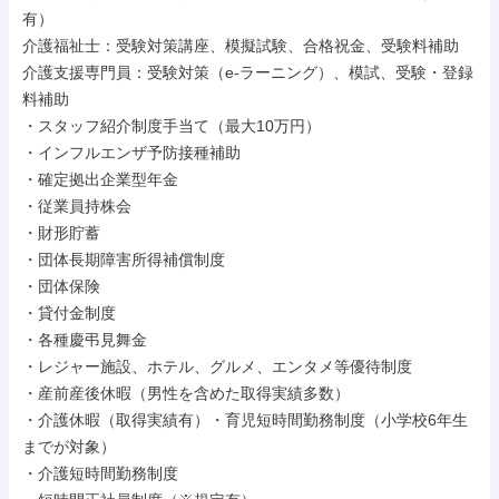
有）

介護福祉士：受験対策講座、模擬試験、合格祝金、受験料補助

介護支援専門員：受験対策（e-ラーニング）、模試、受験・登録
料補助

・スタッフ紹介制度手当て（最大10万円）

・インフルエンザ予防接種補助

・確定拠出企業型年金

・従業員持株会

・財形貯蓄

・団体長期障害所得補償制度

・団体保険

・貸付金制度

・各種慶弔見舞金

・レジャー施設、ホテル、グルメ、エンタメ等優待制度

・産前産後休暇（男性を含めた取得実績多数）

・介護休暇（取得実績有）・育児短時間勤務制度（小学校6年生
までが対象）

・介護短時間勤務制度
