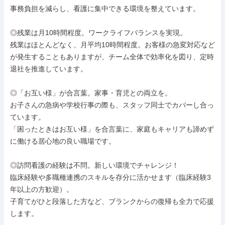
事務負担を減らし、看護に集中できる環境を整えています。

◎残業は月10時間程度。ワークライフバランスを実現。

残業はほとんどなく、月平均10時間程度。お客様の急変対応など
が発生することもありますが、チーム全体で効率化を図り、定時
退社を推進しています。

◎「お互い様」が合言葉。家事・育児との両立を。

お子さんの急病や学校行事の際も、スタッフ同士でカバーし合っ
ています。

「困ったときはお互い様」を合言葉に、家庭もキャリアも諦めず
に働ける居心地の良い職場です。

◎訪問看護の経験は不問。新しい環境でチャレンジ！

臨床経験や多職種連携のスキルを存分に活かせます（臨床経験3
年以上の方歓迎）。

子育てがひと段落した方など、ブランクからの復帰も全力で応援
します。
