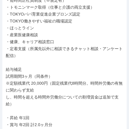
・短時間正社員制度（※規定有）

・トモニンマーク取得（仕事と介護の両立支援）

・TOKYOパパ育業促進企業ブロンズ認定

・TOKYO働きやすい福祉の職場認定

・ほっとライン

・産業医健康相談

・健康、キャリア相談窓口

・定着支援（所属先以外に相談できるチャット相談・アンケート
配信）

給与補足

試用期間3ヶ月（同条件）

※定額残業代 20,000円（固定残業代8時間分。時間外労働の有無
に関わらず支給

し、時間を超える時間外労働分についての割増賃金は追加で支
給）

・昇給 年1回

・賞与 年2回 計2.0ヶ月分
