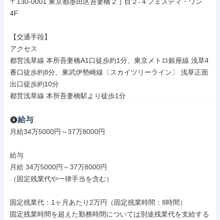
〒130-0001 東京都墨田区吾妻橋２丁目２‐４フェスティ・ワン
4F

【交通手段】

アクセス

都営浅草線 本所吾妻橋A1口徒歩約1分、東京メトロ銀座線 浅草4
番口徒歩約8分、東武伊勢崎線〔スカイツリーライン〕 浅草正面
出口徒歩約10分

都営浅草線 本所吾妻橋駅より徒歩1分
給与
月給34万5000円～37万8000円

給与

月給 34万5000円～37万8000円

（固定残業代や一律手当を含む）

固定残業代：1ヶ月あたり2万円（固定残業時間：8時間）

固定残業時間を超えた勤務時間については別途残業代を支給する
