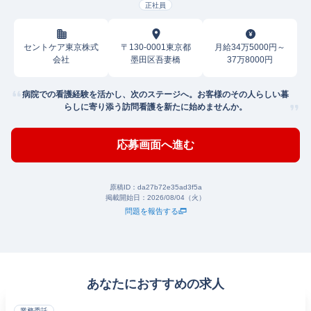
正社員
セントケア東京株式
〒130-0001東京都
月給34万5000円～
会社
墨田区吾妻橋
37万8000円
病院での看護経験を活かし、次のステージへ。お客様のその人らしい暮
らしに寄り添う訪問看護を新たに始めませんか。
応募画面へ進む
原稿ID：
da27b72e35ad3f5a
掲載開始日：
2026/08/04（火）
問題を報告する
あなたにおすすめの求人
業務委託