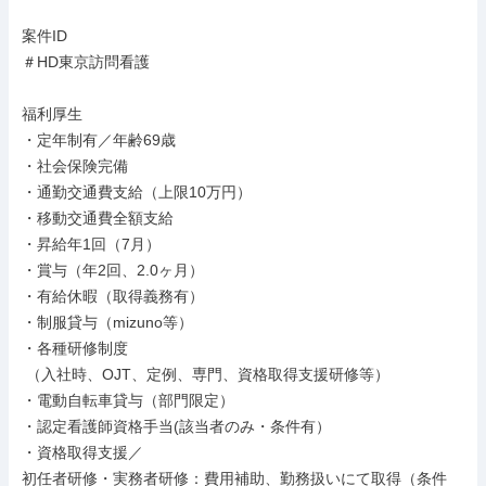
案件ID

＃HD東京訪問看護

福利厚生

・定年制有／年齢69歳

・社会保険完備

・通勤交通費支給（上限10万円）

・移動交通費全額支給

・昇給年1回（7月）

・賞与（年2回、2.0ヶ月）

・有給休暇（取得義務有）

・制服貸与（mizuno等）

・各種研修制度

 （入社時、OJT、定例、専門、資格取得支援研修等）

・電動自転車貸与（部門限定）

・認定看護師資格手当(該当者のみ・条件有）

・資格取得支援／

初任者研修・実務者研修：費用補助、勤務扱いにて取得（条件