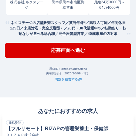
株式会社 ネクステー
熊本県熊本市南区御
月給24万3000円～
ジ
幸笛田
64万4000円
ネクステージの店舗販売スタッフ／賞与年4回／高収入可能／年間休日
125日／来店対応（完全反響型）／20代・30代活躍中✨／転勤あり・転
勤なしが選べる総合職／完全反響型営業／40歳未満の方対象
応募画面へ進む
原稿ID：
d98a4ff4dc62fc7a
掲載開始日：
2025/10/09（木）
問題を報告する
あなたにおすすめの求人
業務委託
【フルリモート】RIZAPの管理栄養士・保健師
ＲＩＺＡＰ株式会社