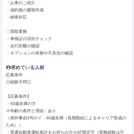
・お車のご紹介

・成約後の書類作成

・納車対応

〇買取業務

・車検証の項目チェック

・走行距離の確認

・オプションの有無や不具合の確認
求めている人材
応募条件

◎経験不問◎

【応募条件】

・40歳未満の方

※年齢の条件と理由：あり

（例外事由3号のイ・40歳未満（長期勤続によるキャリア形成の
ため））

・普通自動車運転免許をお持ちの方※AT限定可（実務経験は不