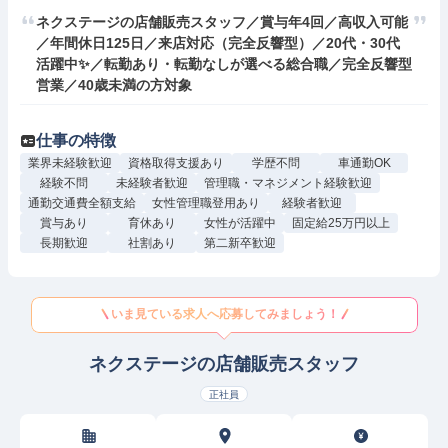
ネクステージの店舗販売スタッフ／賞与年4回／高収入可能
／年間休日125日／来店対応（完全反響型）／20代・30代
活躍中✨／転勤あり・転勤なしが選べる総合職／完全反響型
営業／40歳未満の方対象
仕事の特徴
業界未経験歓迎
資格取得支援あり
学歴不問
車通勤OK
経験不問
未経験者歓迎
管理職・マネジメント経験歓迎
通勤交通費全額支給
女性管理職登用あり
経験者歓迎
賞与あり
育休あり
女性が活躍中
固定給25万円以上
長期歓迎
社割あり
第二新卒歓迎
いま見ている求人へ応募してみましょう！
ネクステージの店舗販売スタッフ
正社員