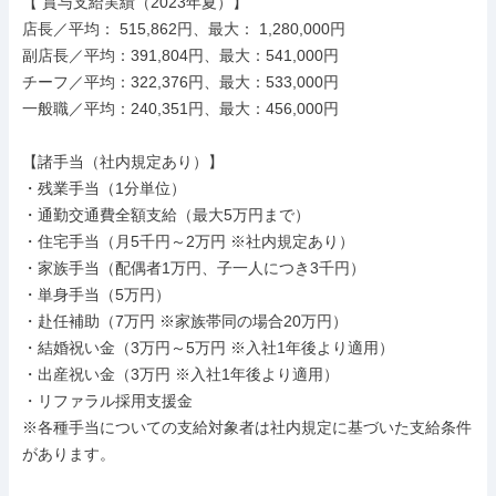
【 賞与支給実績（2023年夏）】

店長／平均： 515,862円、最大： 1,280,000円

副店長／平均：391,804円、最大：541,000円

チーフ／平均：322,376円、最大：533,000円

一般職／平均：240,351円、最大：456,000円

【諸手当（社内規定あり）】

・残業手当（1分単位）

・通勤交通費全額支給（最大5万円まで）

・住宅手当（月5千円～2万円 ※社内規定あり）

・家族手当（配偶者1万円、子一人につき3千円）

・単身手当（5万円）

・赴任補助（7万円 ※家族帯同の場合20万円）

・結婚祝い金（3万円～5万円 ※入社1年後より適用）

・出産祝い金（3万円 ※入社1年後より適用）

・リファラル採用支援金

※各種手当についての支給対象者は社内規定に基づいた支給条件
があります。
