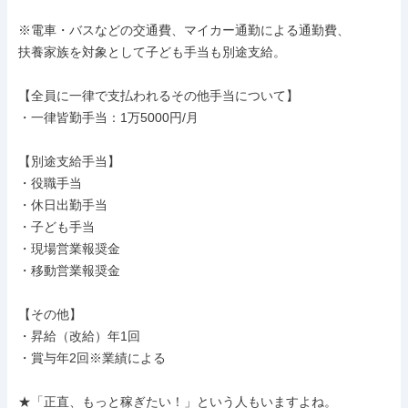
※電車・バスなどの交通費、マイカー通勤による通勤費、

扶養家族を対象として子ども手当も別途支給。

【全員に一律で支払われるその他手当について】

・一律皆勤手当：1万5000円/月

【別途支給手当】

・役職手当

・休日出勤手当

・子ども手当

・現場営業報奨金

・移動営業報奨金

【その他】

・昇給（改給）年1回

・賞与年2回※業績による

★「正直、もっと稼ぎたい！」という人もいますよね。
