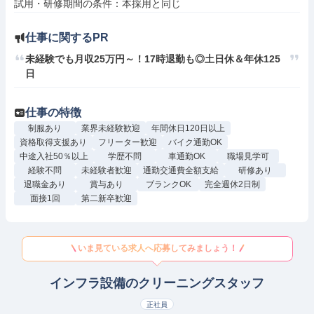
仕事に関するPR
未経験でも月収25万円～！17時退勤も◎土日休＆年休125
日
仕事の特徴
制服あり
業界未経験歓迎
年間休日120日以上
資格取得支援あり
フリーター歓迎
バイク通勤OK
中途入社50％以上
学歴不問
車通勤OK
職場見学可
経験不問
未経験者歓迎
通勤交通費全額支給
研修あり
退職金あり
賞与あり
ブランクOK
完全週休2日制
面接1回
第二新卒歓迎
いま見ている求人へ応募してみましょう！
インフラ設備のクリーニングスタッフ
正社員