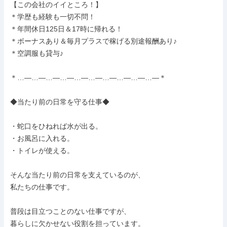
【この会社のイイところ！】

＊学歴も経験も一切不問！

＊年間休日125日＆17時に帰れる！

＊ボーナスあり＆毎月プラスで稼げる別途報酬あり♪

＊空調服も貸与♪

＊…―…―…―…―…―…―…―…―…―…―＊

◆当たり前の日常を守る仕事◆

・蛇口をひねれば水が出る。

・お風呂に入れる。

・トイレが使える。

そんな当たり前の日常を支えているのが、

私たちの仕事です。

普段は目立つことのない仕事ですが、

暮らしに欠かせない役割を担っています。
