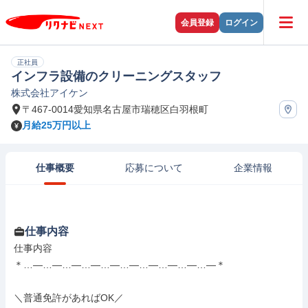
会員登録
ログイン
正社員
インフラ設備のクリーニングスタッフ
株式会社アイケン
〒467-0014愛知県名古屋市瑞穂区白羽根町
月給25万円以上
仕事概要
応募について
企業情報
仕事内容
仕事内容

＊…―…―…―…―…―…―…―…―…―…―＊

＼普通免許があればOK／
