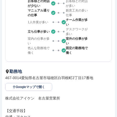
お客様との対話
お客様との対話
が少ない
が多い
マニュアル通り
創意工夫の多い
の仕事
仕事
チーム作業が多
1人作業が多い
い
デスクワークが
立ち仕事が多い
多い
室内の仕事が多
室外の仕事が多
い
い
色んな勤務地で
固定の勤務地で
働く
働く
勤務地
467-0014愛知県名古屋市瑞穂区白羽根町2丁目17番地
Googleマップで開く
株式会社アイケン　名古屋営業所

【交通手段】
