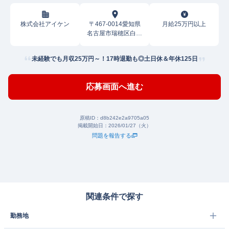
株式会社アイケン
〒467-0014愛知県
月給25万円以上
名古屋市瑞穂区白羽
根町
未経験でも月収25万円～！17時退勤も◎土日休＆年休125日
応募画面へ進む
原稿ID：
d8b242e2a9705a05
掲載開始日：
2026/01/27（火）
問題を報告する
関連条件で探す
勤務地