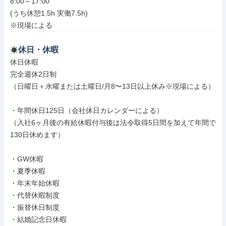
8:00～17:00

(うち休憩1.5h 実働7.5h)

※現場による
休日・休暇
休日休暇

完全週休2日制

（日曜日＋水曜または土曜日/月8〜13日以上休み※現場による）

・年間休日125日（会社休日カレンダーによる）

（入社6ヶ月後の有給休暇付与後は法令取得5日間を加えて年間で
130日休めます）

・GW休暇

・夏季休暇

・年末年始休暇

・代替休暇制度

・振替休日制度

・結婚記念日休暇
