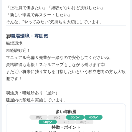
「正社員で働きたい」「経験がないけど挑戦したい」

「新しい環境で再スタートしたい」

そんな、“やってみたい”気持ちを大切にしています。
職場環境・雰囲気
職場環境

未経験歓迎！

マニュアル完備＆先輩が一緒なので安心してくださいね。

資格取得も応援！スキルアップもしながら働けます◎

また近い将来に独り立ちを目指したいという独立志向の方も大歓
迎です！

喫煙所：喫煙所あり（屋外）

建屋内の禁煙を実施しています。
多い年齢層
10
20
30
40
代
代
代
代
50
60
70
代
代
代〜
特徴・ポイント