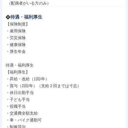
 （配偶者がいる方のみ）
待遇・福利厚生
【保険制度】

・雇用保険

・労災保険

・健康保険

・厚生年金

待遇・福利厚生

【福利厚生】

・昇給・改給（1回/年）

・賞与（2回/年）（支給２回までは寸志）

・休日出勤手当

・子ども手当

・役職手当

・交通費全額支給

・車・バイク通勤可

・制服貸与
