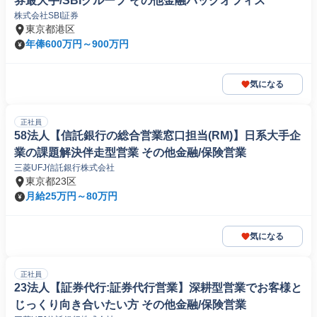
券最大手/SBIグループ その他金融バックオフィス
株式会社SBI証券
東京都港区
年俸600万円～900万円
気になる
正社員
58法人【信託銀行の総合営業窓口担当(RM)】日系大手企
業の課題解決伴走型営業 その他金融/保険営業
三菱UFJ信託銀行株式会社
東京都23区
月給25万円～80万円
気になる
正社員
23法人【証券代行:証券代行営業】深耕型営業でお客様と
じっくり向き合いたい方 その他金融/保険営業