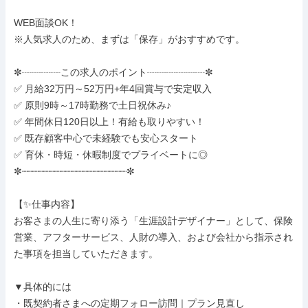
WEB面談OK！

※人気求人のため、まずは「保存」がおすすめです。

✼┈┈┈┈この求人のポイント┈┈┈┈┈┈✼

✅ 月給32万円～52万円+年4回賞与で安定収入

✅ 原則9時～17時勤務で土日祝休み♪

✅ 年間休日120日以上！有給も取りやすい！

✅ 既存顧客中心で未経験でも安心スタート

✅ 育休・時短・休暇制度でプライベートに◎

✼┈┈┈┈┈┈┈┈┈┈┈┈┈┈┈┈┈┈┈✼

【✨仕事内容】

お客さまの人生に寄り添う「生涯設計デザイナー」として、保険
営業、アフターサービス、人財の導入、および会社から指示され
た事項を担当していただきます。

▼具体的には

・既契約者さまへの定期フォロー訪問｜プラン見直し
