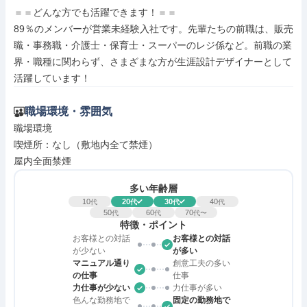
＝＝どんな方でも活躍できます！＝＝

89％のメンバーが営業未経験入社です。先輩たちの前職は、販売
職・事務職・介護士・保育士・スーパーのレジ係など。前職の業
界・職種に関わらず、さまざまな方が生涯設計デザイナーとして
活躍しています！
職場環境・雰囲気
職場環境

喫煙所：なし（敷地内全て禁煙）

屋内全面禁煙
多い年齢層
10
20
30
40
代
代
代
代
50
60
70
代
代
代〜
特徴・ポイント
お客様との対話
お客様との対話
が少ない
が多い
マニュアル通り
創意工夫の多い
の仕事
仕事
力仕事が少ない
力仕事が多い
色んな勤務地で
固定の勤務地で