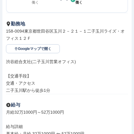
働く
働く
勤務地
158-0094東京都世田谷区玉川２－２１－１二子玉川ライズ・オ
フィス１２Ｆ
Googleマップで開く
渋谷総合支社(二子玉川営業オフィス)

【交通手段】

交通・アクセス

二子玉川駅から徒歩1分
給与
月給32万1000円～52万1000円

給与詳細

基本給：月給 32万1000円 〜 52万1000円
