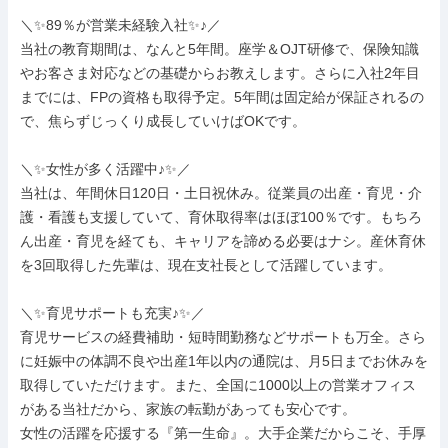
＼✨89％が営業未経験入社✨♪／

当社の教育期間は、なんと5年間。座学＆OJT研修で、保険知識
やお客さま対応などの基礎からお教えします。さらに入社2年目
までには、FPの資格も取得予定。5年間は固定給が保証されるの
で、焦らずじっくり成長していけばOKです。

＼✨女性が多く活躍中♪✨／

当社は、年間休日120日・土日祝休み。従業員の出産・育児・介
護・看護も支援していて、育休取得率はほぼ100％です。もちろ
ん出産・育児を経ても、キャリアを諦める必要はナシ。産休育休
を3回取得した先輩は、現在支社長として活躍しています。

＼✨育児サポートも充実♪✨／

育児サービスの経費補助・短時間勤務などサポートも万全。さら
に妊娠中の体調不良や出産1年以内の通院は、月5日までお休みを
取得していただけます。また、全国に1000以上の営業オフィス
がある当社だから、家族の転勤があっても安心です。

女性の活躍を応援する『第一生命』。大手企業だからこそ、手厚