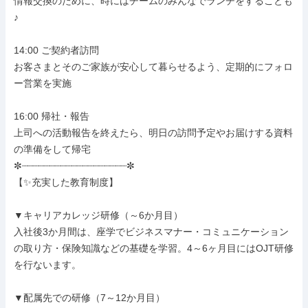
情報交換のために、時にはチームのみんなでランチをすることも
♪

14:00 ご契約者訪問

お客さまとそのご家族が安心して暮らせるよう、定期的にフォロ
ー営業を実施

16:00 帰社・報告

上司への活動報告を終えたら、明日の訪問予定やお届けする資料
の準備をして帰宅

✼┈┈┈┈┈┈┈┈┈┈┈┈┈┈┈┈┈┈┈✼

【✨充実した教育制度】

▼キャリアカレッジ研修（～6か月目）

入社後3か月間は、座学でビジネスマナー・コミュニケーション
の取り方・保険知識などの基礎を学習。4～6ヶ月目にはOJT研修
を行ないます。

▼配属先での研修（7～12か月目）
