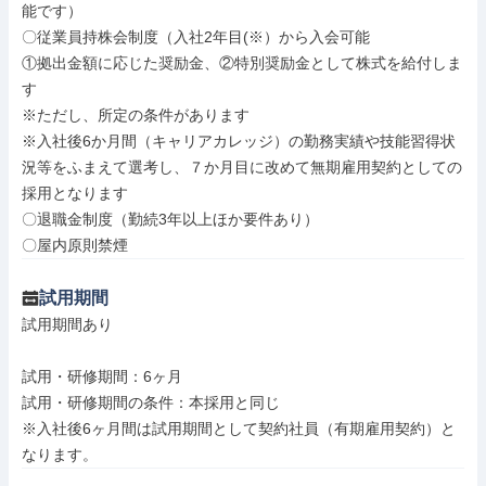
能です）

〇従業員持株会制度（入社2年目(※）から入会可能

①拠出金額に応じた奨励金、②特別奨励金として株式を給付しま
す

※ただし、所定の条件があります

※入社後6か月間（キャリアカレッジ）の勤務実績や技能習得状
況等をふまえて選考し、７か月目に改めて無期雇用契約としての
採用となります

〇退職金制度（勤続3年以上ほか要件あり）

〇屋内原則禁煙
試用期間
試用期間あり

試用・研修期間：6ヶ月

試用・研修期間の条件：本採用と同じ

※入社後6ヶ月間は試用期間として契約社員（有期雇用契約）と