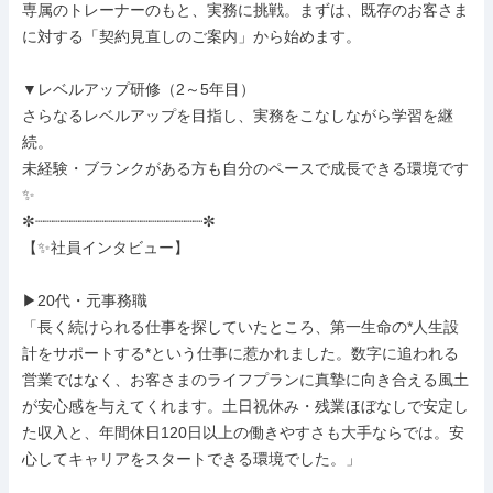
専属のトレーナーのもと、実務に挑戦。まずは、既存のお客さま
に対する「契約見直しのご案内」から始めます。

▼レベルアップ研修（2～5年目）

さらなるレベルアップを目指し、実務をこなしながら学習を継
続。

未経験・ブランクがある方も自分のペースで成長できる環境です
✨

✼┈┈┈┈┈┈┈┈┈┈┈┈┈┈┈┈┈┈┈✼

【✨社員インタビュー】

▶20代・元事務職

「長く続けられる仕事を探していたところ、第一生命の*人生設
計をサポートする*という仕事に惹かれました。数字に追われる
営業ではなく、お客さまのライフプランに真摯に向き合える風土
が安心感を与えてくれます。土日祝休み・残業ほぼなしで安定し
た収入と、年間休日120日以上の働きやすさも大手ならでは。安
心してキャリアをスタートできる環境でした。」
