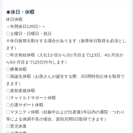
休日・休暇
休日休暇

＜年間休日120日✨＞

〇土曜日・日曜日・祝日

※休日振替出勤をする場合があります（振替休日取得を必須とし
ます）

〇年次有給休暇（入社1か目から3か月目までは3日、4か月目か
ら6か月目までは5日付与します）

〇療養休暇

〇孫誕生休暇（お孫さんが誕生する際、3日間特別公休を取得で
きます）

〇産前産後休暇

〇チャイルドサポート休暇

〇介護サポート休暇

〇マタニティ休暇（妊娠中および出産後1年以内の通院・つわり
等による体調不良の場合、原則月間5日取得できます）

〇育児休業
