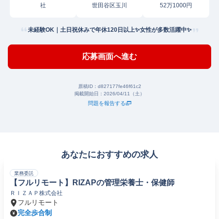
社
世田谷区玉川
52万1000円
未経験OK｜土日祝休みで年休120日以上✨女性が多数活躍中✨
応募画面へ進む
原稿ID：
d827177fe46f61c2
掲載開始日：
2026/04/11（土）
問題を報告する
あなたにおすすめの求人
業務委託
【フルリモート】RIZAPの管理栄養士・保健師
ＲＩＺＡＰ株式会社
フルリモート
完全歩合制