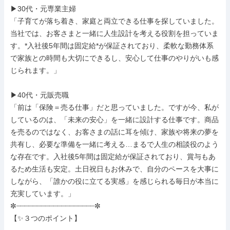
▶30代・元専業主婦

「子育てが落ち着き、家庭と両立できる仕事を探していました。
当社では、お客さまと一緒に人生設計を考える役割を担っていま
す。*入社後5年間は固定給*が保証されており、柔軟な勤務体系
で家族との時間も大切にできるし、安心して仕事のやりがいも感
じられます。」

▶40代・元販売職

「前は「保険＝売る仕事」だと思っていました。ですが今、私が
しているのは、「未来の安心」を一緒に設計する仕事です。商品
を売るのではなく、お客さまの話に耳を傾け、家族や将来の夢を
共有し、必要な準備を一緒に考える…まるで人生の相談役のよう
な存在です。入社後5年間は固定給が保証されており、賞与もあ
るため生活も安定。土日祝日もお休みで、自分のペースを大事に
しながら、「誰かの役に立てる実感」を感じられる毎日が本当に
充実しています。」

✼┈┈┈┈┈┈┈┈┈┈┈┈┈┈┈┈┈┈┈✼

【✨３つのポイント】
