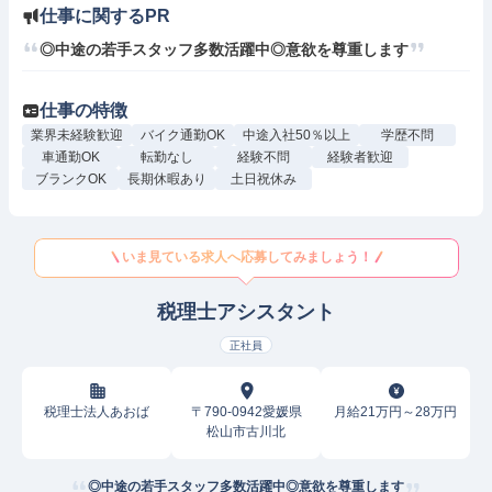
仕事に関するPR
◎中途の若手スタッフ多数活躍中◎意欲を尊重します
仕事の特徴
業界未経験歓迎
バイク通勤OK
中途入社50％以上
学歴不問
車通勤OK
転勤なし
経験不問
経験者歓迎
ブランクOK
長期休暇あり
土日祝休み
いま見ている求人へ応募してみましょう！
税理士アシスタント
正社員
税理士法人あおば
〒790-0942愛媛県
月給21万円～28万円
松山市古川北
◎中途の若手スタッフ多数活躍中◎意欲を尊重します