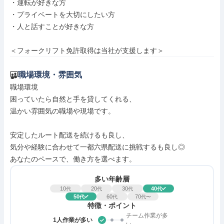
・運転が好きな方

・プライベートを大切にしたい方

・人と話すことが好きな方

＜フォークリフト免許取得は当社が支援します＞
職場環境・雰囲気
職場環境

困っていたら自然と手を貸してくれる、

温かい雰囲気の職場や現場です。

安定したルート配送を続けるも良し、

気分や経験に合わせて一都六県配送に挑戦するも良し◎

あなたのペースで、働き方を選べます。
多い年齢層
10
20
30
40
代
代
代
代
50
60
70
代
代
代〜
特徴・ポイント
チーム作業が多
1人作業が多い