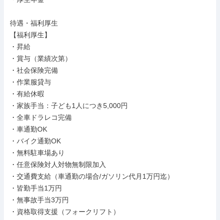
待遇・福利厚生

【福利厚生】

・昇給

・賞与（業績次第）

・社会保険完備

・作業服貸与

・有給休暇

・家族手当：子ども1人につき5,000円

・全車ドラレコ完備

・車通勤OK

・バイク通勤OK

・無料駐車場あり

・任意保険対人対物無制限加入

・交通費支給（車通勤の場合/ガソリン代月1万円迄）

・皆勤手当1万円

・無事故手当3万円

・資格取得支援（フォークリフト）
