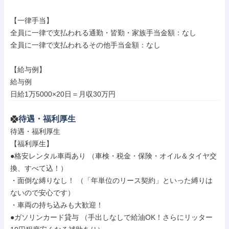
【一律手当】

全員に一律で支払われる通勤・皆勤・家族手当金額：なし

全員に一律で支払われるその他手当金額：なし

【給与例】

給与例

日給1万5000×20日＝月収30万円
待遇・福利厚生
待遇・福利厚生

【福利厚生】

●格安レンタル車両あり （車検・税金・保険・オイル＆タイヤ交
換、すべて込！）

・面倒な縛りなし！ （「年単位のリース契約」といった縛りは
ないので安心です）

・車両の持ち込みも大歓迎！

●ガソリンカード貸与 （手出しなしで給油OK！さらにリッター