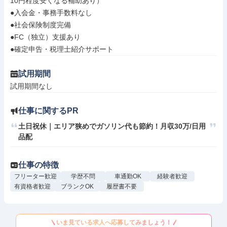
10円程度安くなる補助あり）

●入会金・事務手数料なし

●社会保険制度完備

●FC（独立）支援あり

●確定申告・税理士紹介サポート
試用期間
試用期間なし
仕事に関するPR
土日祝休｜エリア狭めでガソリン代も節約！月収30万/日用
品配
仕事の特徴
フリーター歓迎
学歴不問
車通勤OK
経験者歓迎
有資格者歓迎
ブランクOK
履歴書不要
いま見ている求人へ応募してみましょう！