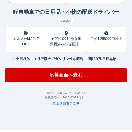
軽自動車での日用品・小物の配送ドライバー
業務委託
株式会社MAPLE
〒224-0044神奈川
日給1万5000円以上
LINE
県横浜市都筑区川向
町
土日祝休｜エリア狭めでガソリン代も節約！月収30万/日用品配
応募画面へ進む
原稿ID：
d6c6a0c19e8419c1
掲載開始日：
2026/02/12（木）
問題を報告する