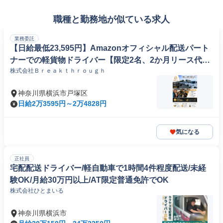
職種と勤務地が似ている求人
業務委託
【日給最低23,595円】Amazonオフィシャル配送パート
ナーでの軽貨物ドライバー【限定2名、2か月リース代無
株式会社Ｂｒｅａｋｔｈｒｏｕｇｈ
料】
神奈川県横浜市戸塚区
日給2万3595円～2万4828円
気になる
正社員
宅配配送ドライバー/軽自動車で1時間4件程度配送/未経
験OK/月給30万円以上/AT限定普通免許でOK
株式会社ひとまいる
神奈川県横浜市