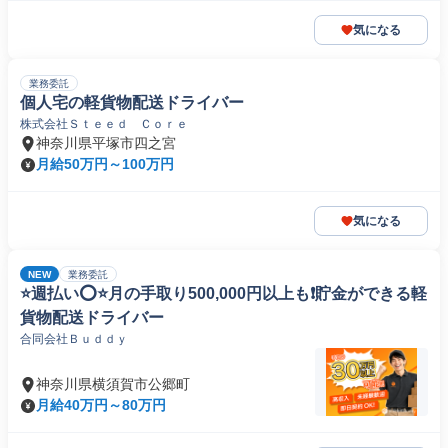
気になる
業務委託
個人宅の軽貨物配送ドライバー
株式会社Ｓｔｅｅｄ Ｃｏｒｅ
神奈川県平塚市四之宮
月給50万円～100万円
気になる
NEW
業務委託
⭐️週払い⭕️⭐️月の手取り500,000円以上も❗️貯金ができる軽
貨物配送ドライバー
合同会社Ｂｕｄｄｙ
神奈川県横須賀市公郷町
月給40万円～80万円