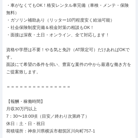
・車がなくてもOK！格安レンタル車完備（車検・メンテ・保険
無料）

・ガソリン補助あり（リッター10円程度安く給油可能）

・社会保険制度完備＆税金対策の相談もOK！

・面接は深夜・土日・オンライン、全て対応します！

資格や学歴は不要！やる気と免許（AT限定可）だけあればOKで
す。

面談にて希望の条件を伺い、豊富な案件の中から最適な働き方を
ご提案致します。

＝＝＝＝＝＝＝＝＝＝＝＝＝＝＝

【報酬・稼働時間】

月収30万円以上

7：30〜18:00頃（目安／終わり次第終了）

休日：土・日・祝日

荷積場所：神奈川県横浜市都筑区川向町757-1
