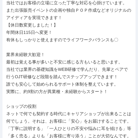
当社ではお客様の立場に立った丁寧な対応を心掛けています。

また出張販売イベントの企画や独自ＰＯＰ作成などオリジナルの

アイディアを実現できます！

【休日数変更しました！】

年間休日115日へ変更！

有休もしっかりと使えますのでライフワークバランスも〇

業界未経験大歓迎！

最初は覚える事が多いと不安に感じる方もいると思います。

当社では業界の基礎知識をWEB研修で学んだり、先輩とペアで

行うOJT研修など段階を踏んでステップアップできます！

誰でも安心して始められるサポート体制を整えています。

実際に、約9割の方が異業種・未経験からスタート！

ショップの役割

ネットで何でも契約する時代にキャリアショップが出来ることは

何でしょう。それは、お客様に「安心」をお届けすることです。

「丁寧に説明する」「一人ひとりの不安や悩みに耳を傾ける」等

「多く売る」よりも「お客様に寄り添う」ことが大切なんです。
