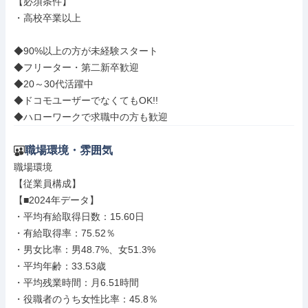
【必須条件】

・高校卒業以上

◆90%以上の方が未経験スタート

◆フリーター・第二新卒歓迎

◆20～30代活躍中

◆ドコモユーザーでなくてもOK!!

◆ハローワークで求職中の方も歓迎
職場環境・雰囲気
職場環境

【従業員構成】

【■2024年データ】

・平均有給取得日数：15.60日

・有給取得率：75.52％

・男女比率：男48.7%、女51.3%

・平均年齢：33.53歳

・平均残業時間：月6.51時間

・役職者のうち女性比率：45.8％
