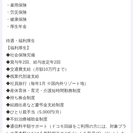
・雇用保険

・労災保険

・健康保険

・厚生年金

待遇・福利厚生

【福利厚生】

◆社会保険完備

◆賞与年2回、給与改定年2回

◆交通費支給（月額10万円まで）

◆残業代別途支給

◆社員旅行（毎年1月 ※国内外リゾート地）

◆産休育休・育児・介護短時間勤務制度

◆持ち株会制度

◆結婚出産など慶弔金支給制度

◆ひとり親手当（5,000円/月）

◆不妊治療補助金制度

◆通信料半額サポート（ドコモ回線をご利用の方には、対象プラ