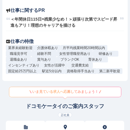
仕事に関するPR
＜年間休日115日×残業少なめ！＞頑張り次第でスピード昇
進もアリ！理想のキャリアを描ける
仕事の特徴
業界未経験歓迎
介護休暇あり
月平均残業時間20時間以内
職場見学可
経験不問
女性管理職登用あり
研修あり
退職金あり
賞与あり
ブランクOK
育休あり
インセンティブあり
女性が活躍中
交通費支給
固定給25万円以上
駅近5分以内
資格取得手当あり
第二新卒歓迎
いま見ている求人へ応募してみましょう！
ドコモケータイのご案内スタッフ
正社員