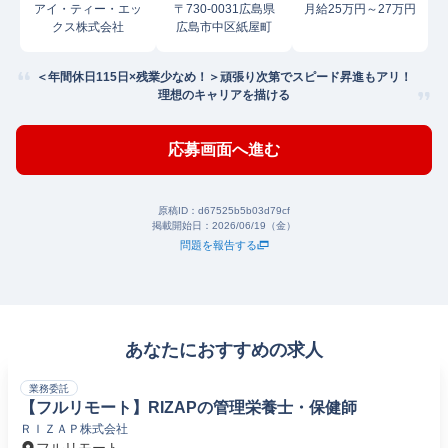
アイ・ティー・エッ
〒730-0031広島県
月給25万円～27万円
クス株式会社
広島市中区紙屋町
＜年間休日115日×残業少なめ！＞頑張り次第でスピード昇進もアリ！
理想のキャリアを描ける
応募画面へ進む
原稿ID：
d67525b5b03d79cf
掲載開始日：
2026/06/19（金）
問題を報告する
あなたにおすすめの求人
業務委託
【フルリモート】RIZAPの管理栄養士・保健師
ＲＩＺＡＰ株式会社