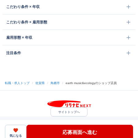
こだわり条件 × 年収
こだわり条件 × 雇用形態
雇用形態 × 年収
注目条件
転職・求人トップ
/
佐賀県
/
鳥栖市
/
earth music&ecologyのショップ店員
サイトトップへ
中途採用をご検討の企業様
利用規約・プライバシーポリシー
サイトマップ
ヘルプ・お問い合わせ
応募画面へ進む
（C）Indeed Inc.
気になる