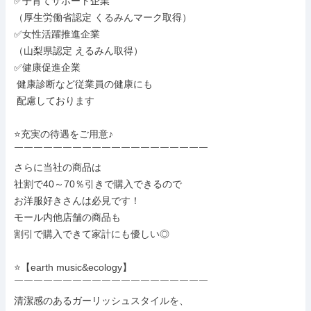
✅子育てサポート企業

（厚生労働省認定 くるみんマーク取得）

✅女性活躍推進企業

（山梨県認定 えるみん取得）

✅健康促進企業

 健康診断など従業員の健康にも

 配慮しております

⭐充実の待遇をご用意♪

￣￣￣￣￣￣￣￣￣￣￣￣￣￣￣￣￣￣￣￣

さらに当社の商品は

社割で40～70％引きで購入できるので

お洋服好きさんは必見です！

モール内他店舗の商品も

割引で購入できて家計にも優しい◎

⭐【earth music&ecology】

￣￣￣￣￣￣￣￣￣￣￣￣￣￣￣￣￣￣￣￣

清潔感のあるガーリッシュスタイルを、
