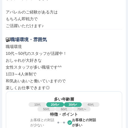
アパレルのご経験がある方は

もちろん即戦力で

ご活躍いただけます♪
職場環境・雰囲気
職場環境

10代～50代のスタッフが活躍中！

おしゃれが大好きな

女性スタッフが多い職場です^^

1日3～4人体制で

和気あいあいと働いていますので

楽しくお仕事できます◎
多い年齢層
10
20
30
40
代
代
代
代
50
60
70
代
代
代〜
特徴・ポイント
お客様との対話
お客様との対話
が少ない
が多い