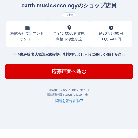
earth music&ecologyのショップ店員
正社員
株式会社ワンアンド
〒841-0005佐賀県
月給20万6400円～
オンリー
鳥栖市弥生が丘
30万6400円
⭐未経験者大歓迎⭐施設割引/社割有♪おしゃれに楽しく働ける◎
応募画面へ進む
原稿ID：
d6564cf042c32481
掲載開始日：
2025/04/19（土）
問題を報告する