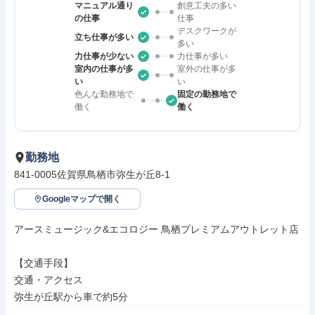
マニュアル通り
創意工夫の多い
の仕事
仕事
デスクワークが
立ち仕事が多い
多い
力仕事が少ない
力仕事が多い
室内の仕事が多
室外の仕事が多
い
い
色んな勤務地で
固定の勤務地で
働く
働く
勤務地
841-0005佐賀県鳥栖市弥生が丘8-1
Googleマップで開く
アースミュージック&エコロジー 鳥栖プレミアムアウトレット店

【交通手段】

交通・アクセス

弥生が丘駅から車で約5分