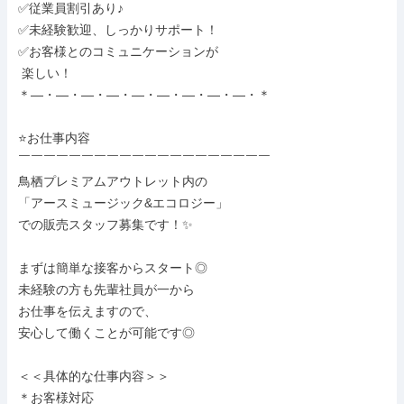
✅従業員割引あり♪

✅未経験歓迎、しっかりサポート！

✅お客様とのコミュニケーションが

 楽しい！

＊―・―・―・―・―・―・―・―・―・＊

⭐お仕事内容

￣￣￣￣￣￣￣￣￣￣￣￣￣￣￣￣￣￣￣￣

鳥栖プレミアムアウトレット内の

「アースミュージック&エコロジー」

での販売スタッフ募集です！✨

まずは簡単な接客からスタート◎

未経験の方も先輩社員が一から

お仕事を伝えますので、

安心して働くことが可能です◎

＜＜具体的な仕事内容＞＞

＊お客様対応
