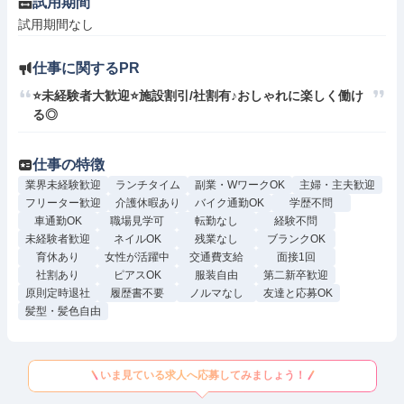
試用期間
試用期間なし
仕事に関するPR
⭐未経験者大歓迎⭐施設割引/社割有♪おしゃれに楽しく働け
る◎
仕事の特徴
業界未経験歓迎
ランチタイム
副業・WワークOK
主婦・主夫歓迎
フリーター歓迎
介護休暇あり
バイク通勤OK
学歴不問
車通勤OK
職場見学可
転勤なし
経験不問
未経験者歓迎
ネイルOK
残業なし
ブランクOK
育休あり
女性が活躍中
交通費支給
面接1回
社割あり
ピアスOK
服装自由
第二新卒歓迎
原則定時退社
履歴書不要
ノルマなし
友達と応募OK
髪型・髪色自由
いま見ている求人へ応募してみましょう！