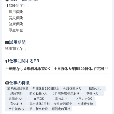
【保険制度】

・雇用保険

・労災保険

・健康保険

・厚生年金
試用期間
試用期間なし
仕事に関するPR
転勤なし＆勤務地希望OK！土日祝休＆年間120日休♪在宅可
仕事の特徴
業界未経験歓迎
年間休日120日以上
介護休暇あり
転勤なし
経験不問
時短勤務あり
女性管理職登用あり
研修あり
退職金あり
在宅OK
賞与あり
ブランクOK
育休あり
完全週休2日制
女性が活躍中
交通費支給
土日祝休み
第二新卒歓迎
原則定時退社