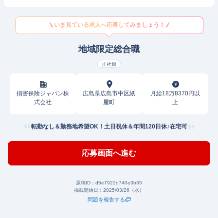
いま見ている求人へ応募してみましょう！
地域限定総合職
正社員
損害保険ジャパン株
広島県広島市中区紙
月給18万8370円以
式会社
屋町
上
転勤なし＆勤務地希望OK！土日祝休＆年間120日休♪在宅可
応募画面へ進む
原稿ID：
d5e7922d740e3b35
掲載開始日：
2025/03/26（水）
問題を報告する