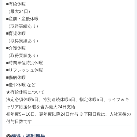
■有給休暇

（最大24日）

■産前・産後休暇

（取得実績あり）

■育児休暇

（取得実績あり）

■介護休暇

（取得実績あり）

■時間単位特別休暇

■リフレッシュ休暇

■傷病休暇

■慶弔休暇 など

★有給休暇について

法定必須休暇5日、特別連続休暇5日、指定休暇5日、ライフ＆キ
ャリア応援休暇を含み最大24日支給

初年度5～16日、翌年度以降24日付与 ※下限日数は、入社直後の
付与日数です
待遇・福利厚生