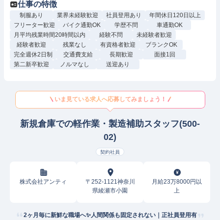
仕事の特徴
制服あり
業界未経験歓迎
社員登用あり
年間休日120日以上
フリーター歓迎
バイク通勤OK
学歴不問
車通勤OK
月平均残業時間20時間以内
経験不問
未経験者歓迎
経験者歓迎
残業なし
有資格者歓迎
ブランクOK
完全週休2日制
交通費支給
長期歓迎
面接1回
第二新卒歓迎
ノルマなし
送迎あり
いま見ている求人へ応募してみましょう！
新規倉庫での軽作業・製造補助スタッフ(500-
02)
契約社員
株式会社アンティ
〒252-1121神奈川
月給23万8000円以
県綾瀬市小園
上
2ヶ月毎に新鮮な職場へ✨人間関係も固定されない｜正社員登用有