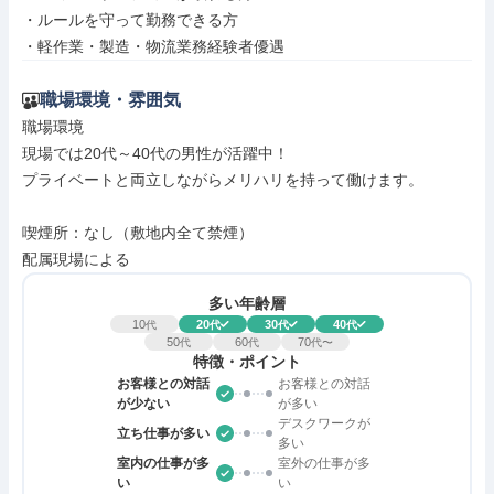
・ルールを守って勤務できる方

・軽作業・製造・物流業務経験者優遇
職場環境・雰囲気
職場環境

現場では20代～40代の男性が活躍中！

プライベートと両立しながらメリハリを持って働けます。

喫煙所：なし（敷地内全て禁煙）

配属現場による
多い年齢層
10
20
30
40
代
代
代
代
50
60
70
代
代
代〜
特徴・ポイント
お客様との対話
お客様との対話
が少ない
が多い
デスクワークが
立ち仕事が多い
多い
室内の仕事が多
室外の仕事が多
い
い