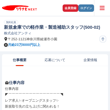
会員登録
ログイン
契約社員
新規倉庫での軽作業・製造補助スタッフ(500-02)
株式会社アンティ
〒252-1121神奈川県綾瀬市小園
月給23万8000円以上
仕事概要
応募について
企業情報
仕事内容
仕事内容

◤￣￣￣￣￣￣￣￣￣￣￣￣￣￣￣◥

レア求人✨オープニングスタッフ✨

新規取引先の立ち上げに関われる！
