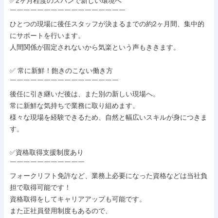
✅2ヶ月程度のスパンで新しい環境へ

￣￣￣￣￣￣￣￣￣￣￣￣￣￣￣￣￣

ひとつの現場に後任スタッフが決まるまでの約2ヶ月間、集中的
にサポートを行います。

人間関係が固定されないから気楽という声もききます。

✅ 常に新鮮！飽きのこない働き方

￣￣￣￣￣￣￣￣￣￣￣￣￣￣￣￣

後任に引き継いだ後は、また別の新しい現場へ。

常に新鮮な気持ちで業務に取り組めます。

様々な現場を経験できるため、自然と幅広いスキルが身につきま
す。

✅資格取得支援制度あり

￣￣￣￣￣￣￣￣￣￣￣

フォークリフト免許など、業務上必要になった資格などは当社負
担で取得可能です！

資格取得をしてキャリアアップも可能です。

また正社員登用制度もあるので、
