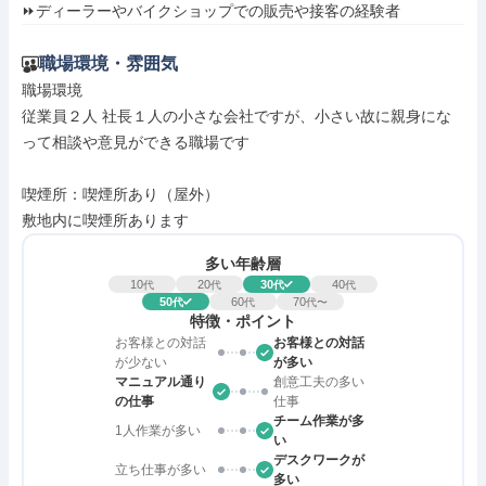
⏩ディーラーやバイクショップでの販売や接客の経験者
職場環境・雰囲気
職場環境

従業員２人 社長１人の小さな会社ですが、小さい故に親身にな
って相談や意見ができる職場です

喫煙所：喫煙所あり（屋外）

敷地内に喫煙所あります
多い年齢層
10
20
30
40
代
代
代
代
50
60
70
代
代
代〜
特徴・ポイント
お客様との対話
お客様との対話
が少ない
が多い
マニュアル通り
創意工夫の多い
の仕事
仕事
チーム作業が多
1人作業が多い
い
デスクワークが
立ち仕事が多い
多い