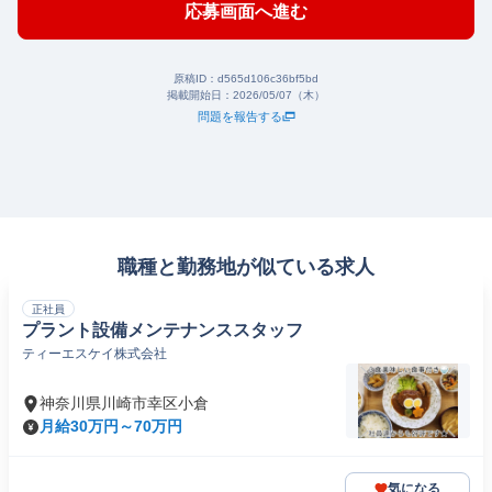
応募画面へ進む
原稿ID：
d565d106c36bf5bd
掲載開始日：
2026/05/07（木）
問題を報告する
職種と勤務地が似ている求人
正社員
プラント設備メンテナンススタッフ
ティーエスケイ株式会社
神奈川県川崎市幸区小倉
月給30万円～70万円
気になる