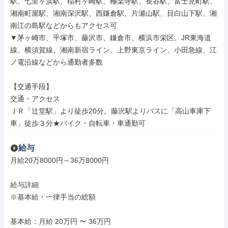
駅、七里ヶ浜駅、稲村ヶ崎駅、極楽寺駅、長谷駅、富士見町駅、
湘南町屋駅、湘南深沢駅、西鎌倉駅、片瀬山駅、目白山下駅、湘
南江の島駅などからもアクセス可

▼茅ヶ崎市、平塚市、藤沢市、鎌倉市、横浜市栄区、JR東海道
線、横須賀線、湘南新宿ライン、上野東京ライン、小田急線、江
ノ電沿線などから通勤者多数

【交通手段】

交通・アクセス

ＪＲ「辻堂駅」より徒歩20分。藤沢駅よりバスに「高山車庫下
車」徒歩３分★バイク・自転車・車通勤可
給与
月給20万8000円～36万8000円

給与詳細

※基本給・一律手当の総額

基本給：月給 20万円 〜 36万円
