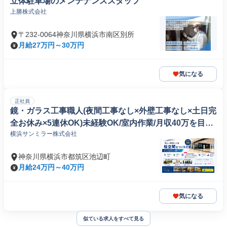
立体駐車場のメンテナンススタッフ
上勝株式会社
〒232-0064神奈川県横浜市南区別所
月給27万円～30万円
気になる
正社員
鏡・ガラス工事職人(夜間工事なし×外壁工事なし×土日完
全お休み×5連休OK)未経験OK/室内作業/月収40万を目指
横浜サンミラー株式会社
す/賞与連続支給
神奈川県横浜市都筑区池辺町
月給24万円～40万円
気になる
似ている求人をすべて見る