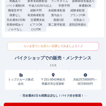
制服あり
業界未経験歓迎
ランチタイム
資格取得支援あり
バイク通勤OK
中途入社50％以上
学歴不問
車通勤OK
職場見学可
経験不問
未経験者歓迎
経験者歓迎
残業なし
有資格者歓迎
賞与あり
ブランクOK
完全週休2日制
交通費支給
面接1回
社割あり
長期休暇あり
ピアスOK
第二新卒歓迎
原則定時退社
ノルマなし
ひげOK
いま見ている求人へ応募してみましょう！
バイクショップでの販売・メンテナンス
正社員
トップクルーズ株式
〒251-0042神奈川
月給20万8000円～
会社
県藤沢市辻堂新町
36万8000円
完全週休2日＆残業ほぼなし！バイク好き歓迎！