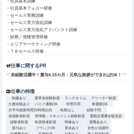
・社員基本訓練

・社員基本フォロー研修　　　

・セールス実務訓練

・セールス実力強化訓練

・セールス実力強化アドバンスト訓練

・財務／債権管理研修

・エリアマーケティング研修

仕事に関するPR
未経験活躍中！賞与4.15カ月・元気な挨拶ができればOK！
仕事の特徴
制服あり
業界未経験歓迎
ランチタイム
フリーター歓迎
介護休暇あり
バイク通勤OK
学歴不問
車通勤OK
月平均残業時間20時間以内
転勤なし
経験不問
未経験者歓迎
管理職・マネジメント経験歓迎
通勤交通費全額支給
経験者歓迎
有資格者歓迎
研修あり
退職金あり
賞与あり
ブランクOK
育休あり
女性が活躍中