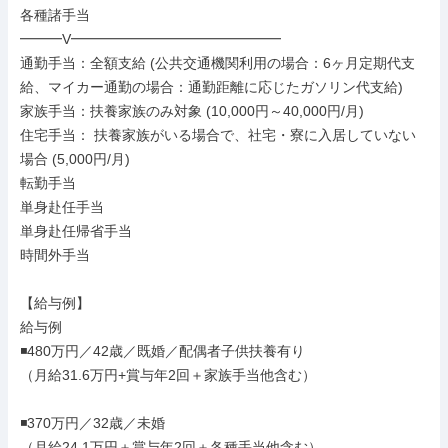
各種諸手当

━━━V━━━━━━━━━━━━━━━

通勤手当：全額支給 (公共交通機関利用の場合：6ヶ月定期代支
給、マイカー通勤の場合：通勤距離に応じたガソリン代支給)

家族手当：扶養家族のみ対象 (10,000円～40,000円/月)

住宅手当： 扶養家族がいる場合で、社宅・寮に入居していない
場合 (5,000円/月)

転勤手当

単身赴任手当

単身赴任帰省手当

時間外手当

【給与例】

給与例

◾️480万円／42歳／既婚／配偶者子供扶養有り

（⽉給31.6万円+賞与年2回＋家族⼿当他含む）

◾️370万円／32歳／未婚

（⽉給24.1万円＋賞与年2回＋各種⼿当他含む）
