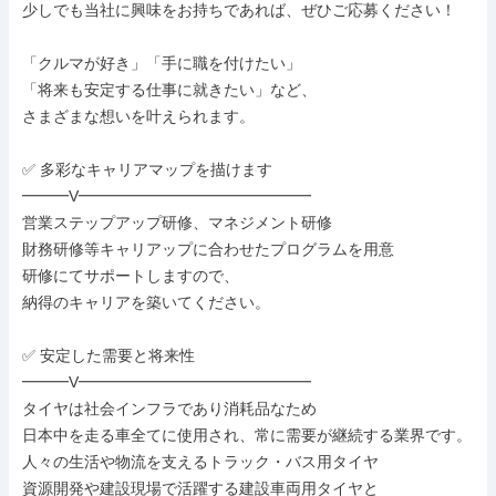
少しでも当社に興味をお持ちであれば、ぜひご応募ください！

「クルマが好き」「手に職を付けたい」

「将来も安定する仕事に就きたい」など、

さまざまな想いを叶えられます。

✅ 多彩なキャリアマップを描けます

━━━V━━━━━━━━━━━━━━━

営業ステップアップ研修、マネジメント研修

財務研修等キャリアップに合わせたプログラムを用意

研修にてサポートしますので、

納得のキャリアを築いてください。

✅ 安定した需要と将来性

━━━V━━━━━━━━━━━━━━━

タイヤは社会インフラであり消耗品なため

日本中を走る車全てに使用され、常に需要が継続する業界です。

人々の生活や物流を支えるトラック・バス用タイヤ

資源開発や建設現場で活躍する建設車両用タイヤと
