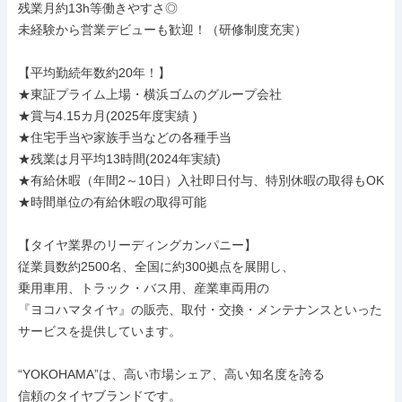
残業月約13h等働きやすさ◎

未経験から営業デビューも歓迎！（研修制度充実）

【平均勤続年数約20年！】

★東証プライム上場・横浜ゴムのグループ会社

★賞与4.15カ月(2025年度実績 )

★住宅手当や家族手当などの各種手当

★残業は月平均13時間(2024年実績)

★有給休暇（年間2～10日）入社即日付与、特別休暇の取得もOK

★時間単位の有給休暇の取得可能

【タイヤ業界のリーディングカンパニー】

従業員数約2500名、全国に約300拠点を展開し、

乗用車用、トラック・バス用、産業車両用の

『ヨコハマタイヤ』の販売、取付・交換・メンテナンスといった

サービスを提供しています。

“YOKOHAMA”は、高い市場シェア、高い知名度を誇る

信頼のタイヤブランドです。
