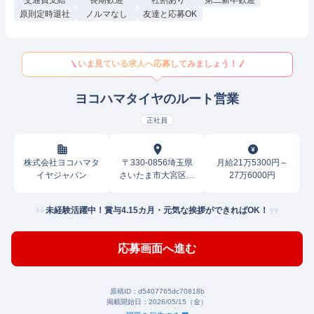
交通費支給
長期歓迎
社割あり
第二新卒歓迎
原則定時退社
ノルマなし
友達と応募OK
いま見ている求人へ応募してみましょう！
ヨコハマタイヤのルート営業
正社員
株式会社ヨコハマタ
〒330-0856埼玉県
月給21万5300円～
イヤジャパン
さいたま市大宮区三
27万6000円
橋
未経験活躍中！賞与4.15カ月・元気な挨拶ができればOK！
応募画面へ進む
原稿ID：
d5407765dc70818b
掲載開始日：
2026/05/15（金）