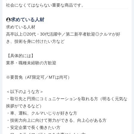
社会になくてはならない重要な商品です。
求めている人材
求めている人材

高卒以上◎20代・30代活躍中／第二新卒者歓迎◎クルマが好
き、技術を身に付けたい方など

【具体的には】

業界・職種未経験の方歓迎

※要普免（AT限定可／MTは尚可）

＜以下のような方＞

・取引先と円滑にコミュニケーションを取れる方（明るく元気な
挨拶ができるなど）

・車、運転、クルマいじりが好きな方

・技術力向上に向けて努力ができる、向上心がある方

・安定企業で長く働きたい方
