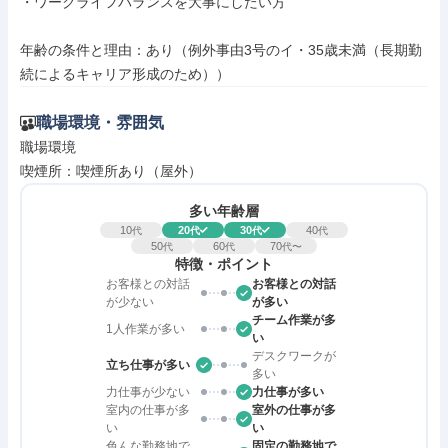
・ワークライフバランスを大事にしたい方

年齢の条件と理由：あり（例外事由3号のイ・35歳未満（長期勤
続によるキャリア形成のため））
職場環境・雰囲気
職場環境

喫煙所：喫煙所あり（屋外）
多い年齢層
10
20
30
40
代
代
代
代
50
60
70
代
代
代〜
特徴・ポイント
お客様との対話
お客様との対話
が少ない
が多い
チーム作業が多
1人作業が多い
い
デスクワークが
立ち仕事が多い
多い
力仕事が少ない
力仕事が多い
室内の仕事が多
室外の仕事が多
い
い
色んな勤務地で
固定の勤務地で