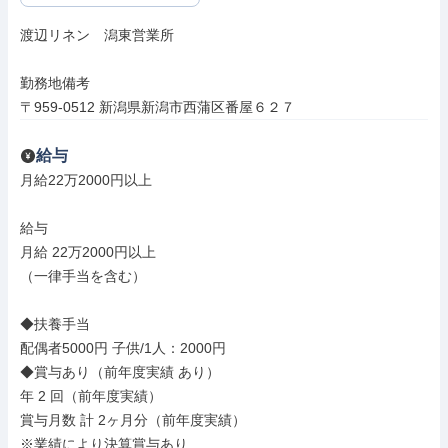
渡辺リネン　潟東営業所

勤務地備考

〒959-0512 新潟県新潟市西蒲区番屋６２７
給与
月給22万2000円以上

給与

月給 22万2000円以上

（一律手当を含む）

◆扶養手当

配偶者5000円 子供/1人：2000円

◆賞与あり（前年度実績 あり）

年 2 回（前年度実績）

賞与月数 計 2ヶ月分（前年度実績）

※業績により決算賞与あり
