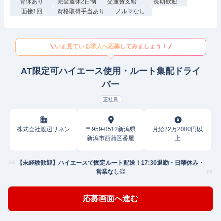
育休あり
完全週休2日制
交通費支給
長期歓迎
面接1回
資格取得手当あり
ノルマなし
いま見ている求人へ応募してみましょう！
AT限定可ハイエース使用・ルート集配ドライ
バー
正社員
株式会社渡辺リネン
〒959-0512新潟県
月給22万2000円以
新潟市西蒲区番屋
上
【未経験歓迎】ハイエースで固定ルート配送！17:30退勤・日曜休み・
営業なし◎
応募画面へ進む