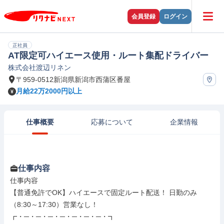
会員登録
ログイン
正社員
AT限定可ハイエース使用・ルート集配ドライバー
株式会社渡辺リネン
〒959-0512新潟県新潟市西蒲区番屋
月給22万2000円以上
仕事概要
応募について
企業情報
仕事内容
仕事内容

【普通免許でOK】ハイエースで固定ルート配送！ 日勤のみ
（8:30～17:30）営業なし！

┏・─・─・─・─・─・─・─・┓
