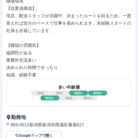
職場環境

【従業員構成】

現在、配送スタッフが活躍中。決まったルートを回るため、一度
覚えれば自分のペースで仕事を進められます。未経験スタートの
社員も在籍しています。

【職場の雰囲気】

協調性がある

業務外交流多い

決められた時間できっちり

知識、経験不要
多い年齢層
10
20
30
40
代
代
代
代
50
60
70
代
代
代〜
勤務地
〒959-0512新潟県新潟市西蒲区番屋627
Googleマップで開く