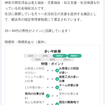
神奈川県匡済会は老人福祉・児童福祉・自立支援・生活保護を行
っている社会福祉法人です。

生活に困窮している方々へ生活自立の支援を提供する施設とし
て、横浜市の指定管理者制度にて選定されています。

20～40代の男性がメインに活躍しています！

喫煙所：喫煙所あり（屋外）
多い年齢層
10
20
30
40
代
代
代
代
50
60
70
代
代
代〜
特徴・ポイント
お客様との対話
お客様との対話
が少ない
が多い
マニュアル通り
創意工夫の多い
の仕事
仕事
チーム作業が多
1人作業が多い
い
室内の仕事が多
室外の仕事が多
い
い
色んな勤務地で
固定の勤務地で