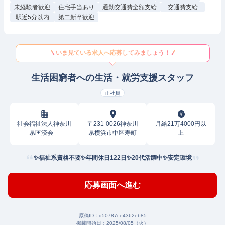
未経験者歓迎
住宅手当あり
通勤交通費全額支給
交通費支給
駅近5分以内
第二新卒歓迎
いま見ている求人へ応募してみましょう！
生活困窮者への生活・就労支援スタッフ
正社員
社会福祉法人神奈川
〒231-0026神奈川
月給21万4000円以
県匡済会
県横浜市中区寿町
上
✨福祉系資格不要✨年間休日122日✨20代活躍中✨安定環境
応募画面へ進む
原稿ID：
d50787ce4362eb85
掲載開始日：
2025/08/05（火）