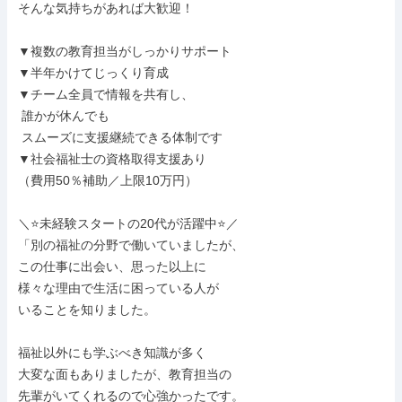
そんな気持ちがあれば大歓迎！

▼複数の教育担当がしっかりサポート

▼半年かけてじっくり育成

▼チーム全員で情報を共有し、

 誰かが休んでも

 スムーズに支援継続できる体制です

▼社会福祉士の資格取得支援あり

（費用50％補助／上限10万円）

＼⭐未経験スタートの20代が活躍中⭐／

「別の福祉の分野で働いていましたが、

この仕事に出会い、思った以上に

様々な理由で生活に困っている人が

いることを知りました。

福祉以外にも学ぶべき知識が多く

大変な面もありましたが、教育担当の

先輩がいてくれるので心強かったです。
