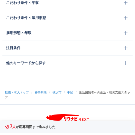
こだわり条件 × 年収
こだわり条件 × 雇用形態
雇用形態 × 年収
注目条件
他のキーワードから探す
転職・求人トップ
/
神奈川県
/
横浜市
/
中区
/
生活困窮者への生活・就労支援スタッ
フ
7
サイトトップへ
人
が応募画面まで進みました