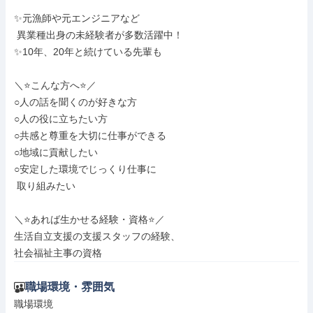
✨元漁師や元エンジニアなど

 異業種出身の未経験者が多数活躍中！

✨10年、20年と続けている先輩も

＼⭐こんな方へ⭐／

○人の話を聞くのが好きな方

○人の役に立ちたい方

○共感と尊重を大切に仕事ができる

○地域に貢献したい

○安定した環境でじっくり仕事に

 取り組みたい

＼⭐あれば生かせる経験・資格⭐／

生活自立支援の支援スタッフの経験、

社会福祉主事の資格
職場環境・雰囲気
職場環境
