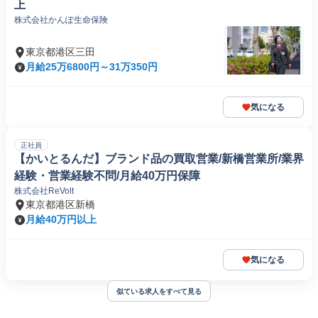
上
株式会社かんぽ生命保険
東京都港区三田
月給25万6800円～31万350円
気になる
正社員
【かいとるんだ】ブランド品の買取営業/新橋営業所/業界
経験・営業経験不問/月給40万円保障
株式会社ReVolt
東京都港区新橋
月給40万円以上
気になる
似ている求人をすべて見る