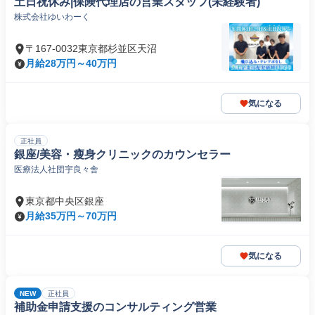
土日祝休み|保険代理店の営業スタッフ(未経験者)
株式会社ゆいわーく
〒167-0032東京都杉並区天沼
月給28万円～40万円
気になる
正社員
銀座/美容・瘦身クリニックのカウンセラー
医療法人社団宇良々舎
東京都中央区銀座
月給35万円～70万円
気になる
NEW
正社員
補助金申請支援のコンサルティング営業