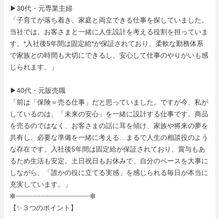
▶30代・元専業主婦

「子育てが落ち着き、家庭と両立できる仕事を探していました。
当社では、お客さまと一緒に人生設計を考える役割を担っていま
す。*入社後5年間は固定給*が保証されており、柔軟な勤務体系
で家族との時間も大切にできるし、安心して仕事のやりがいも感
じられます。」

▶40代・元販売職

「前は「保険＝売る仕事」だと思っていました。ですが今、私が
しているのは、「未来の安心」を一緒に設計する仕事です。商品
を売るのではなく、お客さまの話に耳を傾け、家族や将来の夢を
共有し、必要な準備を一緒に考える…まるで人生の相談役のよう
な存在です。入社後5年間は固定給が保証されており、賞与もあ
るため生活も安定。土日祝日もお休みで、自分のペースを大事に
しながら、「誰かの役に立てる実感」を感じられる毎日が本当に
充実しています。」

✼┈┈┈┈┈┈┈┈┈┈┈┈┈┈┈┈┈┈┈✼

【✨３つのポイント】
