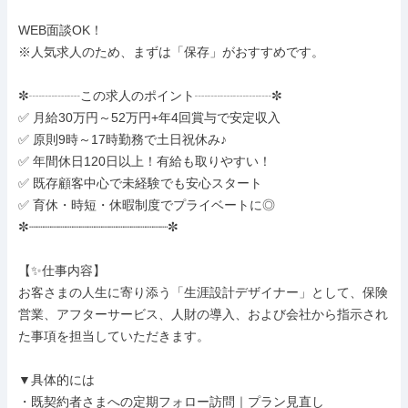
WEB面談OK！

※人気求人のため、まずは「保存」がおすすめです。

✼┈┈┈┈この求人のポイント┈┈┈┈┈┈✼

✅ 月給30万円～52万円+年4回賞与で安定収入

✅ 原則9時～17時勤務で土日祝休み♪

✅ 年間休日120日以上！有給も取りやすい！

✅ 既存顧客中心で未経験でも安心スタート

✅ 育休・時短・休暇制度でプライベートに◎

✼┈┈┈┈┈┈┈┈┈┈┈┈┈┈┈┈┈┈┈✼

【✨仕事内容】

お客さまの人生に寄り添う「生涯設計デザイナー」として、保険
営業、アフターサービス、人財の導入、および会社から指示され
た事項を担当していただきます。

▼具体的には

・既契約者さまへの定期フォロー訪問｜プラン見直し
