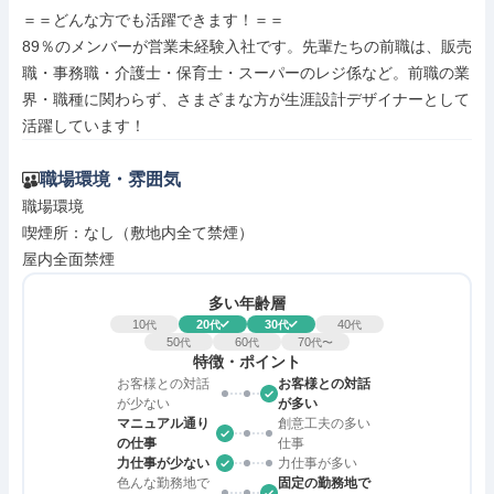
＝＝どんな方でも活躍できます！＝＝

89％のメンバーが営業未経験入社です。先輩たちの前職は、販売
職・事務職・介護士・保育士・スーパーのレジ係など。前職の業
界・職種に関わらず、さまざまな方が生涯設計デザイナーとして
活躍しています！
職場環境・雰囲気
職場環境

喫煙所：なし（敷地内全て禁煙）

屋内全面禁煙
多い年齢層
10
20
30
40
代
代
代
代
50
60
70
代
代
代〜
特徴・ポイント
お客様との対話
お客様との対話
が少ない
が多い
マニュアル通り
創意工夫の多い
の仕事
仕事
力仕事が少ない
力仕事が多い
色んな勤務地で
固定の勤務地で