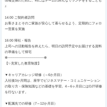
情報交換のために、時にはチームのみんなでランチをすることも
♪

14:00 ご契約者訪問

お客さまとそのご家族が安心して暮らせるよう、定期的にフォロ
ー営業を実施

16:00 帰社・報告

上司への活動報告を終えたら、明日の訪問予定やお届けする資料
の準備をして帰宅

✼┈┈┈┈┈┈┈┈┈┈┈┈┈┈┈┈┈┈┈✼

【✨充実した教育制度】

▼キャリアカレッジ研修（～6か月目）

入社後3か月間は、座学でビジネスマナー・コミュニケーション
の取り方・保険知識などの基礎を学習。4～6ヶ月目にはOJT研修
を行ないます。

▼配属先での研修（7～12か月目）
