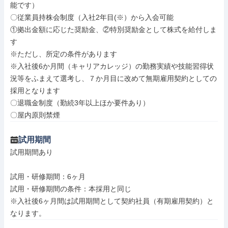
能です）

〇従業員持株会制度（入社2年目(※）から入会可能

①拠出金額に応じた奨励金、②特別奨励金として株式を給付しま
す

※ただし、所定の条件があります

※入社後6か月間（キャリアカレッジ）の勤務実績や技能習得状
況等をふまえて選考し、７か月目に改めて無期雇用契約としての
採用となります

〇退職金制度（勤続3年以上ほか要件あり）

〇屋内原則禁煙
試用期間
試用期間あり

試用・研修期間：6ヶ月

試用・研修期間の条件：本採用と同じ

※入社後6ヶ月間は試用期間として契約社員（有期雇用契約）と