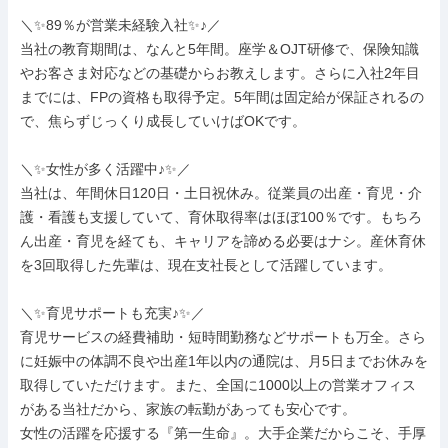
＼✨89％が営業未経験入社✨♪／

当社の教育期間は、なんと5年間。座学＆OJT研修で、保険知識
やお客さま対応などの基礎からお教えします。さらに入社2年目
までには、FPの資格も取得予定。5年間は固定給が保証されるの
で、焦らずじっくり成長していけばOKです。

＼✨女性が多く活躍中♪✨／

当社は、年間休日120日・土日祝休み。従業員の出産・育児・介
護・看護も支援していて、育休取得率はほぼ100％です。もちろ
ん出産・育児を経ても、キャリアを諦める必要はナシ。産休育休
を3回取得した先輩は、現在支社長として活躍しています。

＼✨育児サポートも充実♪✨／

育児サービスの経費補助・短時間勤務などサポートも万全。さら
に妊娠中の体調不良や出産1年以内の通院は、月5日までお休みを
取得していただけます。また、全国に1000以上の営業オフィス
がある当社だから、家族の転勤があっても安心です。

女性の活躍を応援する『第一生命』。大手企業だからこそ、手厚