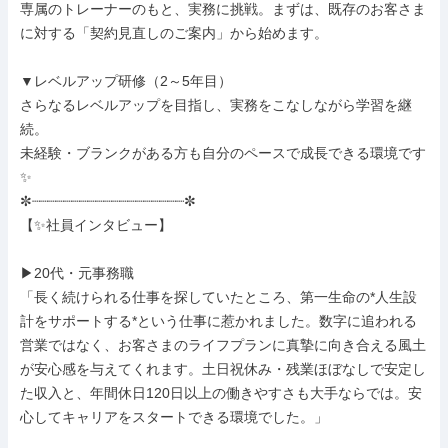
専属のトレーナーのもと、実務に挑戦。まずは、既存のお客さま
に対する「契約見直しのご案内」から始めます。

▼レベルアップ研修（2～5年目）

さらなるレベルアップを目指し、実務をこなしながら学習を継
続。

未経験・ブランクがある方も自分のペースで成長できる環境です
✨

✼┈┈┈┈┈┈┈┈┈┈┈┈┈┈┈┈┈┈┈✼

【✨社員インタビュー】

▶20代・元事務職

「長く続けられる仕事を探していたところ、第一生命の*人生設
計をサポートする*という仕事に惹かれました。数字に追われる
営業ではなく、お客さまのライフプランに真摯に向き合える風土
が安心感を与えてくれます。土日祝休み・残業ほぼなしで安定し
た収入と、年間休日120日以上の働きやすさも大手ならでは。安
心してキャリアをスタートできる環境でした。」
