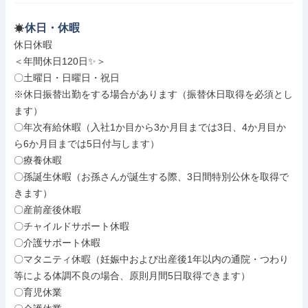
休日・休暇
休日休暇

＜年間休日120日✨＞

〇土曜日・日曜日・祝日

※休日振替出勤をする場合があります（振替休日取得を必須とし
ます）

〇年次有給休暇（入社1か目から3か月目までは3日、4か月目か
ら6か月目までは5日付与します）

〇療養休暇

〇孫誕生休暇（お孫さんが誕生する際、3日間特別公休を取得で
きます）

〇産前産後休暇

〇チャイルドサポート休暇

〇介護サポート休暇

〇マタニティ休暇（妊娠中および出産後1年以内の通院・つわり
等による体調不良の場合、原則月間5日取得できます）

〇育児休業
