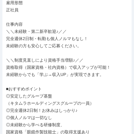
雇用形態

正社員

仕事内容

＼＼未経験・第二新卒歓迎♪／／

完全週休2日制・転勤も個人ノルマもなし！

未経験の方も安心してご応募ください。

＼＼制度見直しにより資格手当増額♪／／

資格取得（国家資格・社内資格）で収入アップが可能！

未経験からでも「学ぶ→収入UP」が実現できます。

■おすすめポイント

◎安定したグループ基盤

（キタムラホールディングスグループの一員）

◎完全週休2日制！お休みはしっかり♪

◎個人ノルマは一切なし

◎未経験から学べる研修制度、

国家資格「眼鏡作製技能士」の取得支援あり
