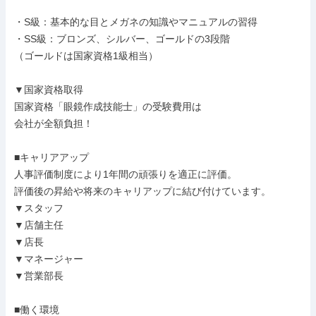
・S級：基本的な目とメガネの知識やマニュアルの習得

・SS級：ブロンズ、シルバー、ゴールドの3段階

（ゴールドは国家資格1級相当）

▼国家資格取得

国家資格「眼鏡作成技能士」の受験費用は

会社が全額負担！

■キャリアアップ

人事評価制度により1年間の頑張りを適正に評価。

評価後の昇給や将来のキャリアップに結び付けています。

▼スタッフ

▼店舗主任

▼店長

▼マネージャー

▼営業部長

■働く環境
