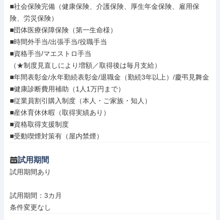
■社会保険完備（健康保険、介護保険、厚生年金保険、雇用保
険、労災保険）

■団体医療保障保険（第一生命様）

■時間外手当/出張手当/役職手当

■資格手当/マエストロ手当

（★制度見直しにより増額／取得後は毎月支給）

■年間表彰金/永年勤続表彰金/退職金（勤続3年以上）/慶弔見舞金

■健康診断費用補助（1人1万円まで）

■従業員割引購入制度（本人・ご家族・知人）

■産休育休休暇（取得実績あり）

■資格取得支援制度

■受動喫煙対策有（屋内禁煙）
試用期間
試用期間あり

試用期間：3カ月

条件変更なし