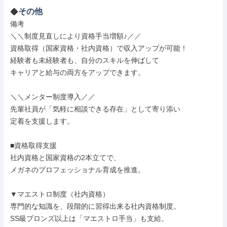
その他
備考

＼＼制度見直しにより資格手当増額♪／／

資格取得（国家資格・社内資格）で収入アップが可能！

経験者も未経験者も、自分のスキルを伸ばして

キャリアと給与の両方をアップできます。

＼＼メンター制度導入／／

先輩社員が「気軽に相談できる存在」として寄り添い

定着を支援します。

■資格取得支援

社内資格と国家資格の2本立てで、

メガネのプロフェッショナル育成を推進。

▼マエストロ制度（社内資格）

専門的な知識を、段階的に習得出来る社内資格制度。

SS級ブロンズ以上は「マエストロ手当」も支給。
