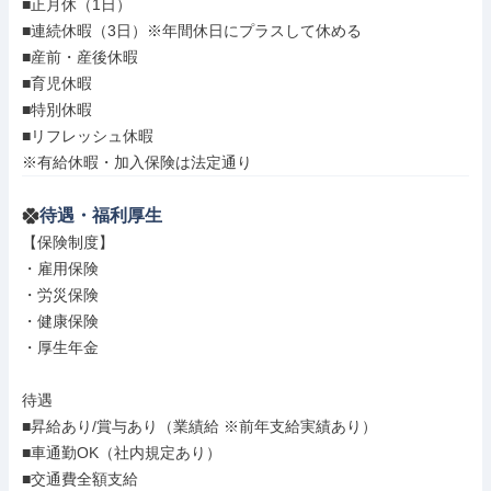
■正月休（1日）

■連続休暇（3日）※年間休日にプラスして休める

■産前・産後休暇

■育児休暇

■特別休暇

■リフレッシュ休暇

※有給休暇・加入保険は法定通り
待遇・福利厚生
【保険制度】

・雇用保険

・労災保険

・健康保険

・厚生年金

待遇

■昇給あり/賞与あり（業績給 ※前年支給実績あり）

■車通勤OK（社内規定あり）

■交通費全額支給
