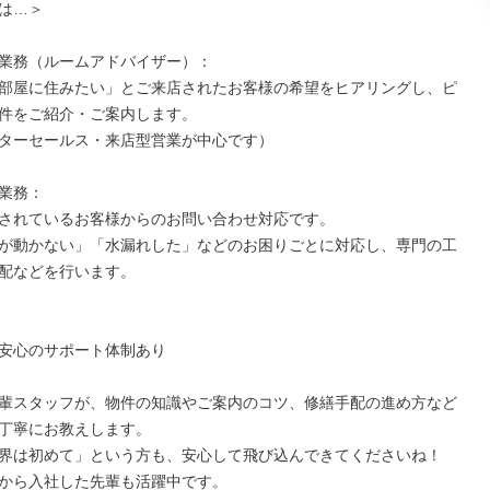
は…＞

業務（ルームアドバイザー）：

部屋に住みたい」とご来店されたお客様の希望をヒアリングし、ピ
件をご紹介・ご案内します。

ターセールス・来店型営業が中心です）

業務：

されているお客様からのお問い合わせ対応です。

が動かない」「水漏れした」などのお困りごとに対応し、専門の工
配などを行います。

安心のサポート体制あり

輩スタッフが、物件の知識やご案内のコツ、修繕手配の進め方など
丁寧にお教えします。

界は初めて」という方も、安心して飛び込んできてくださいね！

から入社した先輩も活躍中です。
