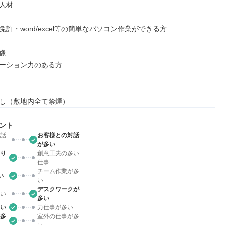
人材

許・word/excel等の簡単なパソコン作業ができる方



ーション力のある方
し（敷地内全て禁煙）
ント
話
お客様との対話
が多い
り
創意工夫の多い
仕事
チーム作業が多
い
い
デスクワークが
い
多い
い
力仕事が多い
多
室外の仕事が多