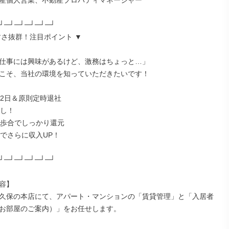
産個人営業、不動産プロパティマネージャー

┘─┘─┘─┘─┘─┘

すさ抜群！注目ポイント ▼

仕事には興味があるけど、激務はちょっと…」

こそ、当社の環境を知っていただきたいです！

2日＆原則定時退社

し！

は歩合でしっかり還元

でさらに収入UP！

┘─┘─┘─┘─┘─┘

容】

久保の本店にて、アパート・マンションの「賃貸管理」と「入居者
お部屋のご案内）」をお任せします。
