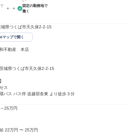
い
で
固定の勤務地で
働く
5茨城県つくば市天久保2-2-15
gleマップで開く
和不動産　本店

5茨城県つくば市天久保2-2-15



セス

環バス バス停 追越宿舎東 より徒歩３分
～25万円

 22万円 〜 25万円
