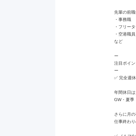
先輩の前職例
・事務職

・フリーター
・空港職員

など

ー

注目ポイン
ー

✅ 完全週休
年間休日は
GW・夏季
さらに月の
仕事終わり