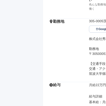
い
色んな勤務地
働く
305-000
勤務地
Goo
株式会社秀
勤務地

〒305000
【交通手段】
交通・アク
筑波大学循
給与
月給22万円
給与詳細

基本給：月給