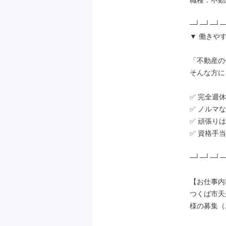
職種：不動
─┘─┘─┘─
▼ 働きや
「不動産の
そんな方に
✅ 完全週休
✅ ノルマな
✅ 頑張り
✅ 資格手当
─┘─┘─┘─
【お仕事内
つくば市天
様の募集（