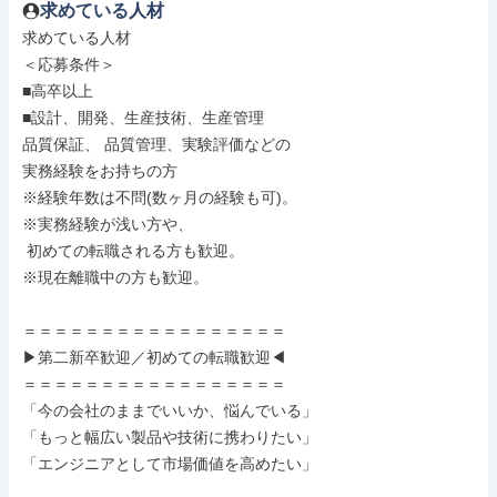
求めている人材
求めている人材

＜応募条件＞

■高卒以上

■設計、開発、生産技術、生産管理

品質保証、 品質管理、実験評価などの

実務経験をお持ちの方

※経験年数は不問(数ヶ月の経験も可)。

※実務経験が浅い方や、

 初めての転職される方も歓迎。

※現在離職中の方も歓迎。

＝＝＝＝＝＝＝＝＝＝＝＝＝＝＝＝＝

▶第二新卒歓迎／初めての転職歓迎◀

＝＝＝＝＝＝＝＝＝＝＝＝＝＝＝＝＝

「今の会社のままでいいか、悩んでいる」

「もっと幅広い製品や技術に携わりたい」

「エンジニアとして市場価値を高めたい」
