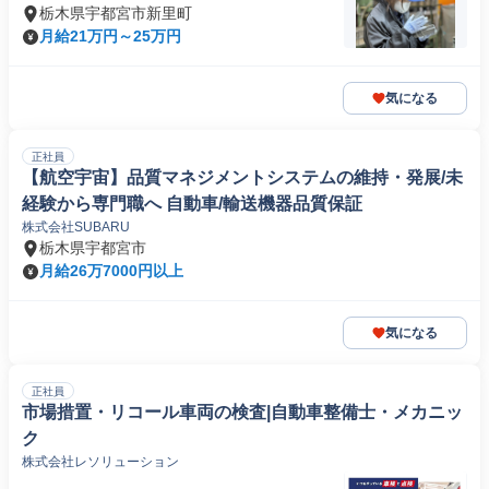
栃木県宇都宮市新里町
月給21万円～25万円
気になる
正社員
【航空宇宙】品質マネジメントシステムの維持・発展/未
経験から専門職へ 自動車/輸送機器品質保証
株式会社SUBARU
栃木県宇都宮市
月給26万7000円以上
気になる
正社員
市場措置・リコール車両の検査|自動車整備士・メカニッ
ク
株式会社レソリューション