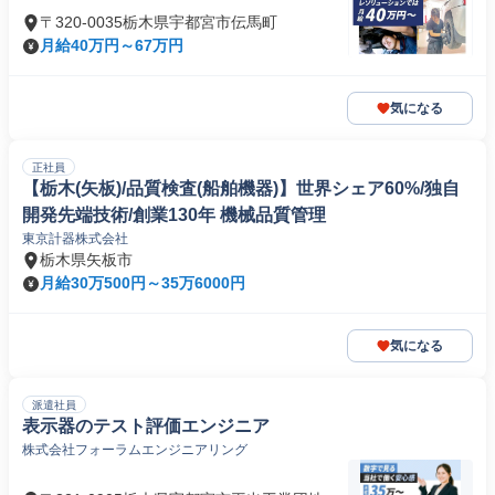
〒320-0035栃木県宇都宮市伝馬町
月給40万円～67万円
気になる
正社員
【栃木(矢板)/品質検査(船舶機器)】世界シェア60%/独自
開発先端技術/創業130年 機械品質管理
東京計器株式会社
栃木県矢板市
月給30万500円～35万6000円
気になる
派遣社員
表示器のテスト評価エンジニア
株式会社フォーラムエンジニアリング