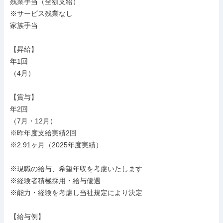
残業手当（全額支給）

※サービス残業なし

家族手当

【昇給】

年1回

（4月）

【賞与】

年2回

（7月・12月）

※昨年度支給実績2回

※2.91ヶ月（2025年度実績）

※現職の給与、希望年収を考慮いたします

※経験者積極採用・給与優遇

※能力・経験を考慮し当社規定により決定

【給与例】
