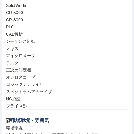
SolidWorks

CR-5000

CR-8000

PLC

CAE解析

シーケンス制御

ノギス

マイクロメータ

テスタ

三次元測定機

オシロスコープ

ロジックアナライザ

スペクトラムアナライザ

NC旋盤

フライス盤
職場環境・雰囲気
職場環境
