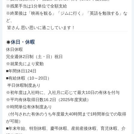
※残業手当は1分単位で全額支給

※終業後は「映画を観る」「ジムに行く」「英語を勉強する」な
ど、

 皆さん 思い思いに過ごしています！
休日・休暇
休日休暇

完全週休2日制（土・日）祝日

※就業先により変動

■年間休日124日

■有給休暇（10～20日）

 半日休暇制度あり

※初年度は入社時に、入社月に応じて最大10日の有休を付与

※平均有休取得日数16.2日（2025年度実績）

※時間単位有休制度あり

（付与された有休のうち年度最大40時間まで1時間単位での取得
が可能）

■年末年始、特別休暇、慶弔休暇、産前産後休暇、育児休暇、介