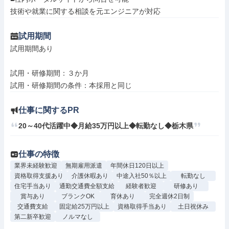
技術や就業に関する相談を元エンジニアが対応
試用期間
試用期間あり

試用・研修期間：３か月

仕事に関するPR
20～40代活躍中◆月給35万円以上◆転勤なし◆栃木県
仕事の特徴
業界未経験歓迎
無期雇用派遣
年間休日120日以上
資格取得支援あり
介護休暇あり
中途入社50％以上
転勤なし
住宅手当あり
通勤交通費全額支給
経験者歓迎
研修あり
賞与あり
ブランクOK
育休あり
完全週休2日制
交通費支給
固定給25万円以上
資格取得手当あり
土日祝休み
第二新卒歓迎
ノルマなし