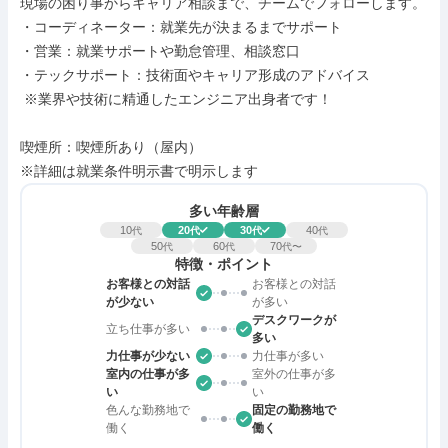
現場の困り事からキャリア相談まで、チームでフォローします。

・コーディネーター：就業先が決まるまでサポート

・営業：就業サポートや勤怠管理、相談窓口

・テックサポート：技術面やキャリア形成のアドバイス

 ※業界や技術に精通したエンジニア出身者です！

喫煙所：喫煙所あり（屋内）

※詳細は就業条件明示書で明示します
多い年齢層
10
20
30
40
代
代
代
代
50
60
70
代
代
代〜
特徴・ポイント
お客様との対話
お客様との対話
が少ない
が多い
デスクワークが
立ち仕事が多い
多い
力仕事が少ない
力仕事が多い
室内の仕事が多
室外の仕事が多
い
い
色んな勤務地で
固定の勤務地で
働く
働く