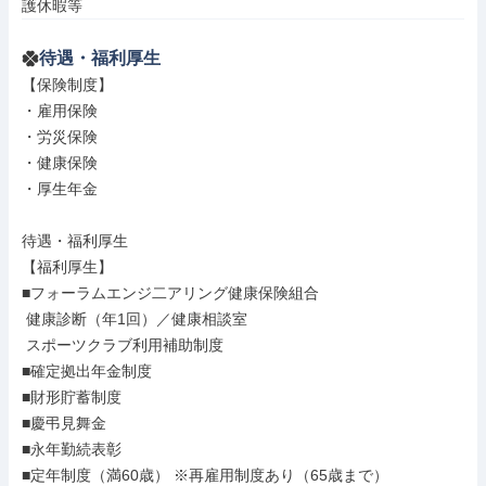
護休暇等
待遇・福利厚生
【保険制度】

・雇用保険

・労災保険

・健康保険

・厚生年金

待遇・福利厚生

【福利厚生】

■フォーラムエンジ二アリング健康保険組合

 健康診断（年1回）／健康相談室

 スポーツクラブ利用補助制度

■確定拠出年金制度

■財形貯蓄制度

■慶弔見舞金

■永年勤続表彰

■定年制度（満60歳） ※再雇用制度あり（65歳まで）
