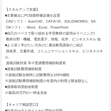
【スキルアップ支援】

■主要拠点にPC技能研修設備を設置

 CADソフト： AutoCAD、CATIA V5、SOLIDWORKS、NX

 OAソフト ： Word、Excel、PowerPoint

■自己のペースで取り組める学習教材の提供(eラーニング)

 教材分野：機械、電気電子、情報、化学、ビジネススキル 他

■より深く学びたい方向けに通信教育講座のご紹介

 技術系、文書作成、コミュニケーションスキル、ビジネススキ
ル、

 資格試験対策 等※受講費用補助制度有

■資格試験費用補助制度

※資格試験合格時に試験費用を100%補助

※資格試験費用補助制度の年度内の利用上限金額なし

■資格取得奨励金制度

※最高20万円の一時金支給

【キャリア相談窓口】

■社内ポータルサイトから問合せ可能
