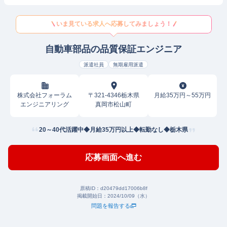
いま見ている求人へ応募してみましょう！
自動車部品の品質保証エンジニア
派遣社員
無期雇用派遣
株式会社フォーラム
〒321-4346栃木県
月給35万円～55万円
エンジニアリング
真岡市松山町
20～40代活躍中◆月給35万円以上◆転勤なし◆栃木県
応募画面へ進む
原稿ID：
d20479dd17006b8f
掲載開始日：
2024/10/09（水）
問題を報告する