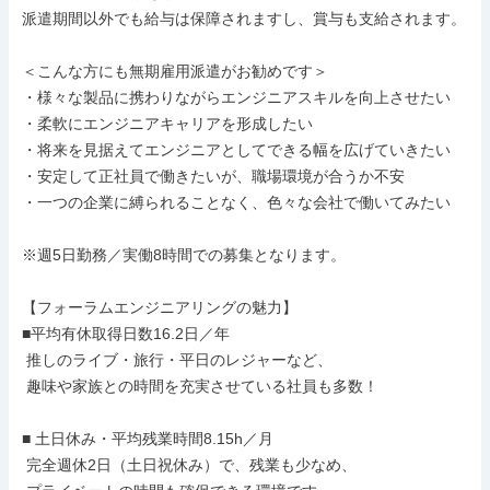
派遣期間以外でも給与は保障されますし、賞与も支給されます。

＜こんな方にも無期雇用派遣がお勧めです＞

・様々な製品に携わりながらエンジニアスキルを向上させたい

・柔軟にエンジニアキャリアを形成したい

・将来を見据えてエンジニアとしてできる幅を広げていきたい

・安定して正社員で働きたいが、職場環境が合うか不安

・一つの企業に縛られることなく、色々な会社で働いてみたい

※週5日勤務／実働8時間での募集となります。

【フォーラムエンジニアリングの魅力】

■平均有休取得日数16.2日／年

 推しのライブ・旅行・平日のレジャーなど、

 趣味や家族との時間を充実させている社員も多数！

■ 土日休み・平均残業時間8.15h／月

 完全週休2日（土日祝休み）で、残業も少なめ、
