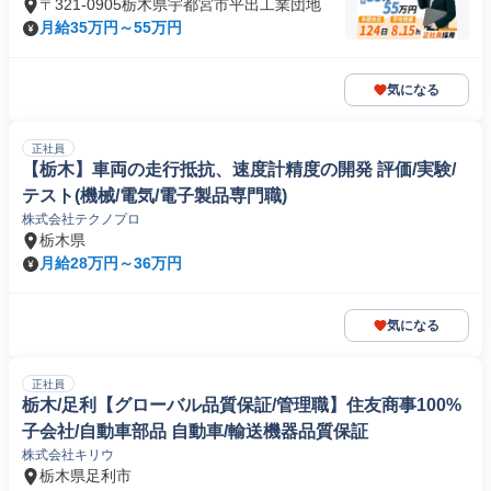
〒321-0905栃木県宇都宮市平出工業団地
月給35万円～55万円
気になる
正社員
【栃木】車両の走行抵抗、速度計精度の開発 評価/実験/
テスト(機械/電気/電子製品専門職)
株式会社テクノプロ
栃木県
月給28万円～36万円
気になる
正社員
栃木/足利【グローバル品質保証/管理職】住友商事100%
子会社/自動車部品 自動車/輸送機器品質保証
株式会社キリウ
栃木県足利市