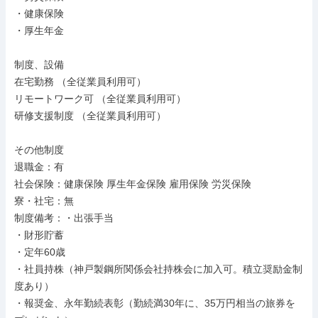
・健康保険

・厚生年金

制度、設備

在宅勤務 （全従業員利用可）

リモートワーク可 （全従業員利用可）

研修支援制度 （全従業員利用可）

その他制度

退職金：有

社会保険：健康保険 厚生年金保険 雇用保険 労災保険

寮・社宅：無

制度備考：・出張手当

・財形貯蓄

・定年60歳

・社員持株（神戸製鋼所関係会社持株会に加入可。積立奨励金制
度あり）

・報奨金、永年勤続表彰（勤続満30年に、35万円相当の旅券を