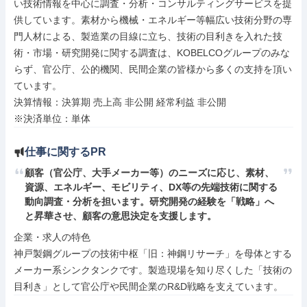
い技術情報を中心に調査・分析・コンサルティングサービスを提
供しています。素材から機械・エネルギー等幅広い技術分野の専
門人材による、製造業の目線に立ち、技術の目利きを入れた技
術・市場・研究開発に関する調査は、KOBELCOグループのみな
らず、官公庁、公的機関、民間企業の皆様から多くの支持を頂い
ています。

決算情報：決算期 売上高 非公開 経常利益 非公開

※決済単位：単体
仕事に関するPR
顧客（官公庁、大手メーカー等）のニーズに応じ、素材、
資源、エネルギー、モビリティ、DX等の先端技術に関する
動向調査・分析を担います。研究開発の経験を「戦略」へ
と昇華させ、顧客の意思決定を支援します。
企業・求人の特色

神戸製鋼グループの技術中枢「旧：神鋼リサーチ」を母体とする
メーカー系シンクタンクです。製造現場を知り尽くした「技術の
目利き」として官公庁や民間企業のR&D戦略を支えています。