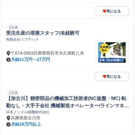
気になる
正社員
受注生産の溶接スタッフ/未経験可
有限会社リフテック
〒674-0063兵庫県明石市大久保町八木
月給21万円～27万円
気になる
正社員
【加古川】精密部品の機械加工技術者(NC旋盤・MC) 転
勤なし・大手子会社 機械製造オペレーター/ラインマネー
日本ノッズル精機株式会社
ジャー
兵庫県加古川市
月給28万円以上