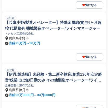
気になる
正社員
【兵庫小野/製造オペレーター】特殊金属線/賞与4ヶ月超
/交代勤務有 機械製造オペレーター/ラインマネージャー
トクセン工業株式会社
兵庫県小野市
月給25万円～30万円
気になる
正社員
【伊丹/製造職】未経験・第二新卒歓迎/創業130年安定経
営/残業ほぼ無/日勤のみ その他製造オペレーター/ライン
金井重要工業株式会社
マネージャー(機械/電気/電子製品専門職)
兵庫県伊丹市
月給25万9000円～34万6000円