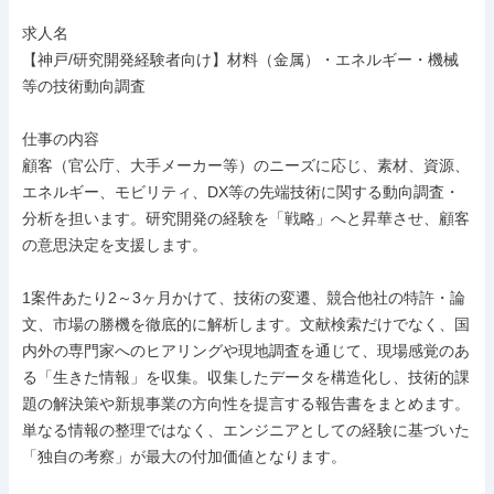
求人名

【神戸/研究開発経験者向け】材料（金属）・エネルギー・機械
等の技術動向調査

仕事の内容

顧客（官公庁、大手メーカー等）のニーズに応じ、素材、資源、
エネルギー、モビリティ、DX等の先端技術に関する動向調査・
分析を担います。研究開発の経験を「戦略」へと昇華させ、顧客
の意思決定を支援します。

1案件あたり2～3ヶ月かけて、技術の変遷、競合他社の特許・論
文、市場の勝機を徹底的に解析します。文献検索だけでなく、国
内外の専門家へのヒアリングや現地調査を通じて、現場感覚のあ
る「生きた情報」を収集。収集したデータを構造化し、技術的課
題の解決策や新規事業の方向性を提言する報告書をまとめます。
単なる情報の整理ではなく、エンジニアとしての経験に基づいた
「独自の考察」が最大の付加価値となります。
