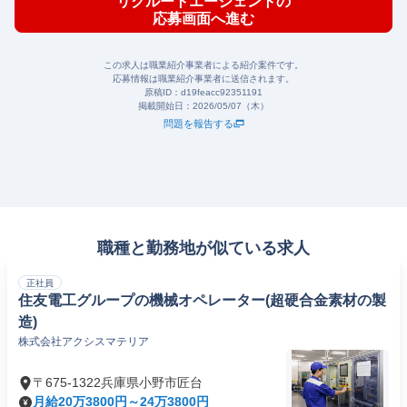
リクルートエージェントの
応募画面へ進む
この求人は職業紹介事業者による紹介案件です。
応募情報は職業紹介事業者に送信されます。
原稿ID：
d19feacc92351191
掲載開始日：
2026/05/07（木）
問題を報告する
職種と勤務地が似ている求人
正社員
住友電工グループの機械オペレーター(超硬合金素材の製
造)
株式会社アクシスマテリア
〒675-1322兵庫県小野市匠台
月給20万3800円～24万3800円