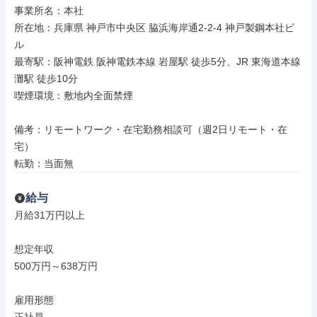
事業所名：本社

所在地：兵庫県 神戸市中央区 脇浜海岸通2-2-4 神戸製鋼本社ビ
ル

最寄駅：阪神電鉄 阪神電鉄本線 岩屋駅 徒歩5分、JR 東海道本線 
灘駅 徒歩10分

喫煙環境：敷地内全面禁煙

備考：リモートワーク・在宅勤務相談可（週2日リモート・在
宅）

転勤：当面無
給与
月給31万円以上

想定年収

500万円～638万円

雇用形態
