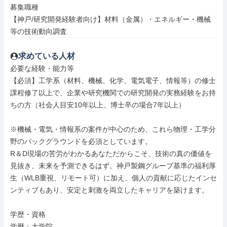
募集職種

【神戸/研究開発経験者向け】材料（金属）・エネルギー・機械
等の技術動向調査
求めている人材
必要な経験・能力等

【必須】工学系（材料、機械、化学、電気電子、情報等）の修士
課程修了以上で、企業や研究機関での研究開発の実務経験をお持
ちの方（社会人目安10年以上、博士卒の場合7年以上）

※機械・電気・情報系の案件が中心のため、これら物理・工学分
野のバックグラウンドを必須としています。

R＆D現場の苦労がわかるあなただからこそ、技術の真の価値を
見抜き、未来を予測できるはず。神戸製鋼グループ基準の福利厚
生（WLB重視、リモート可）に加え、個人の貢献に応じたインセ
ンティブもあり、安定と刺激を両立したキャリアを築けます。

学歴・資格

学歴：大学院
