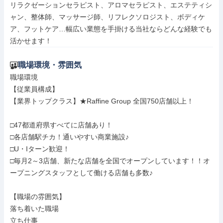
リラクゼーションセラピスト、アロマセラピスト、エステティシ
ャン、整体師、マッサージ師、リフレクソロジスト、ボディケ
ア、フットケア…幅広い業態を手掛ける当社ならどんな経験でも
活かせます！
職場環境・雰囲気
職場環境

【従業員構成】

【業界トップクラス】★Raffine Group 全国750店舗以上！

□47都道府県すべてに店舗あり！

□各店舗駅チカ！通いやすい商業施設♪

□U・Iターン歓迎！

□毎月2～3店舗、新たな店舗を全国でオープンしています！！オ
ープニングスタッフとして働ける店舗も多数♪

【職場の雰囲気】

落ち着いた職場

立ち仕事
