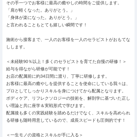
その手一つでお客様に最高の癒やしの時間をご提供します。

「肩が軽くなった。ありがとう。」

「身体が楽になった。ありがとう。」

と言われることもとても嬉しい瞬間です！

施術から接客まで、一人のお客様を一人のセラピストがおもてな
しします。

＜未経験90％以上！多くのセラピストを育てた自慢の研修！＞

給与を得ながら研修が可能です！

お店の配属前に約34日間に渡り、丁寧に研修します。

お客様に最高の癒やしを提供することを使命にしている我々は、
プロとしてしっかりスキルを身につけてから配属となります。

ボディケア、リフレクソロジーの技術を、解剖学に基づいた正し
い理論と共に座学＆実戦形式で学びます。

配属後も多くの実践経験を踏めるだけでなく、スキルを高められ
る研修も随時用意しているので、成長スピードも圧倒的です！

＜一生モノの資格とスキルが手に入る＞
