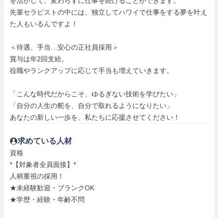
を活かして、変わらずに仕事を続けることができます。

先輩セラピストの中には、独立してハワイで仕事をする夢を叶え
た人もいるんですよ！

＜待遇、手当…安心の正社員採用＞

賞与は年2回支給。

役職やランクアップに応じて手当も増えていきます。

「こんな時代だからこそ、ゆるぎない技術を学びたい」

「自分の人生の舵を、自分で取れるようになりたい」

あなたの新しい一歩を、私たちに応援させてください！
求めている人材
資格

*【対象者全員面接】*

人柄重視の採用！

★未経験歓迎・ブランクOK

★学歴・経験・年齢不問
