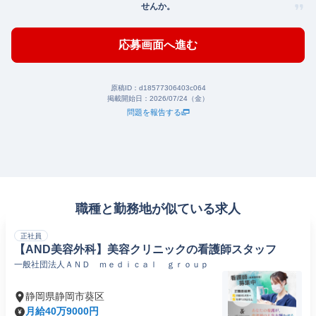
せんか。
応募画面へ進む
原稿ID：
d18577306403c064
掲載開始日：
2026/07/24（金）
問題を報告する
職種と勤務地が似ている求人
正社員
【AND美容外科】美容クリニックの看護師スタッフ
一般社団法人ＡＮＤ ｍｅｄｉｃａｌ ｇｒｏｕｐ
静岡県静岡市葵区
月給40万9000円