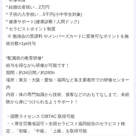
* 結婚出産祝い…2万円

* 子供の入学祝い…5千円(小中学生対象)

* 健康サポート(健康診断 / 人間ドック)

* セラピストポイント制度

 ※ 勉強会の受講料 やメンバーズカードに変換可なポイントを施
術分数×1pt付与

*配属前の教育研修*

給与を得ながら研修が可能です！

期間：約34日間／約280h

場所：東京・大阪・愛知・福岡など各主要都市での研修センター
内

内容：体の専門知識から技術、接客などのおもてなしまで、未経
験から身につけられるようサポート！

・国際ライセンス CIBTAC 取得可能

・＜厚生労働省認可＞全国セラピスト協同組合のセラピスト検
定…「初級」「中級」「上級」を取得可能