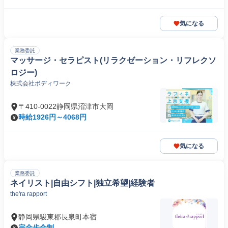
気になる
業務委託
マッサージ・セラピスト(リラクゼーション・リフレクソ
ロジー)
株式会社ボディワーク
〒410-0022静岡県沼津市大岡
時給1926円～4068円
気になる
業務委託
ネイリスト|自由シフト|独立希望|経験者
the'ra rapport
静岡県駿東郡長泉町本宿
完全歩合制