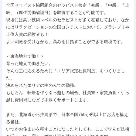
全国セラピスト協同組合のセラピスト検定「初級」「中級」「上
級」（厚生労働省認可）を取得することが可能です。

現場には高い技術レベルのセラピストが多く在籍しており、なか
にはリラクゼーションの全国コンテストにおいて、グランプリや
上位入賞の経験者も！

よい刺激を受けながら、高みを目指すことができる環境です。

＜東海地方で働く＞

育った地元で働きたい。

そんな主に応えるために「エリア限定社員制度」をつくりまし
た。

決められたエリアの中のみでの勤務。

もちろん、転居を伴う引っ越しの場合、社員寮・家賃負担・引っ
越し費用補助などで手厚くサポートします。

また、北海道から沖縄まで、日本全国750か所以上にお店を構え
る当社。

いつかお住まいを移すことになったとしても、ここで学んだ技術