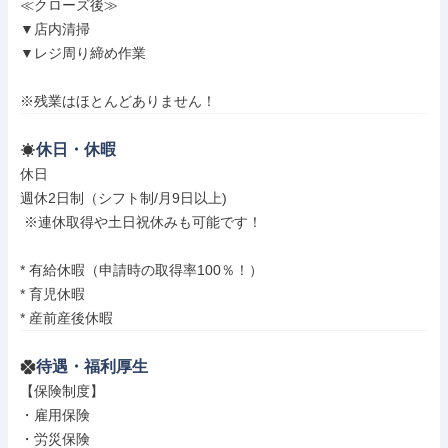
≪クローズ後≫

▼店内清掃

▼レジ周り締め作業

※残業はほとんどありません！
休日・休暇
休日

週休2日制（シフト制/月9日以上)

 ※連休取得や土日祝休みも可能です！

* 有給休暇（申請時の取得率100％！）

* 育児休暇

* 産前産後休暇
待遇・福利厚生
【保険制度】

・雇用保険

・労災保険
