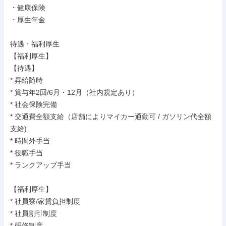
・健康保険

・厚生年金

待遇・福利厚生

【福利厚生】

【待遇】

* 昇給随時

* 賞与年2回/6月・12月（社内規定あり）

* 社会保険完備

* 交通費全額支給（店舗によりマイカー通勤可 / ガソリン代全額
支給)

* 時間外手当

* 役職手当

* ランクアップ手当

【福利厚生】

* 社員寮/家賃負担制度

* 社員割引制度

* 研修制度
