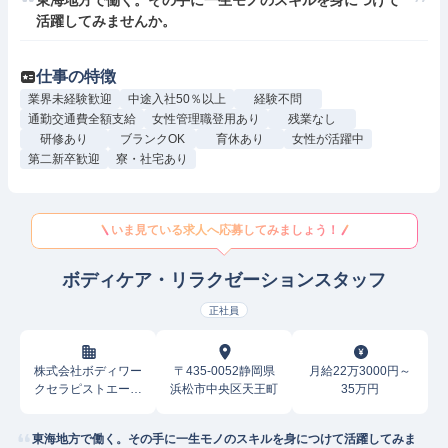
東海地方で働く。その手に一生モノのスキルを身につけて
活躍してみませんか。
仕事の特徴
業界未経験歓迎
中途入社50％以上
経験不問
通勤交通費全額支給
女性管理職登用あり
残業なし
研修あり
ブランクOK
育休あり
女性が活躍中
第二新卒歓迎
寮・社宅あり
いま見ている求人へ応募してみましょう！
ボディケア・リラクゼーションスタッフ
正社員
株式会社ボディワー
〒435-0052静岡県
月給22万3000円～
クセラピストエージ
浜松市中央区天王町
35万円
ェンシー
東海地方で働く。その手に一生モノのスキルを身につけて活躍してみま