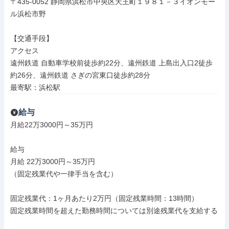
〒435-0052 静岡県浜松市中央区天王町１９８１－３イオンモー
ル浜松市野

【交通手段】

アクセス

遠州鉄道 自動車学校前徒歩約22分、遠州鉄道 上島出入口2徒歩
約26分、遠州鉄道 さぎの宮東口徒歩約28分

最寄駅：浜松駅
給与
月給22万3000円～35万円

給与

月給 22万3000円～35万円

（固定残業代や一律手当を含む）

固定残業代：1ヶ月あたり2万円（固定残業時間：13時間）

固定残業時間を超えた勤務時間については別途残業代を支給する
